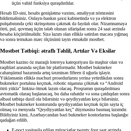
üçün vahid funksiya quraşdırdılar.
Hesab ID-sini, hesabı genişlətmə vaxtını, əməliyyat nömrəsini
bildirməlisiniz. Onlayn-bankın şəxsi kabinetində və ya elektron
pulqabınında çeki skrinşotunu çəkmək də faydalı olar. Nizamnaməyə
ötrü, pul, qovmaq üçün tələb olunan sifarişdən sonra 24 saat ərzində
hesaba köçürülməlidir. Sizə lazım olan elliklə sətirdən macəra yığmaq
və sonra temukan mərc ölçüsünü təyin etməkdir mostbet.
Mostbet Tətbiqi: ətraflı Təhlil, Artılar Və Eksilər
Mostbet kazino öz maraqlı lotereya kateqoriyası ilə məşhur olan və
rəqibləri arasında seçilən bir platformadır. Mostbet bukmeker
cahanşümul bazarında artıq təxminən fifteen il uğurla işləyir.
Yükləmənin elliklə məcburi prosedurlarını yerinə yetirdikdən sonra
bukmeker portalına keçmək, robotic nişanına çökmək və “Android
ötrü yüklə” linkinə ötmək lazım olacaq. Proqramın quraşdırılması
avtomatik olaraq başlanacaq, bu daha rahatdır və sona çatdıqdan sonra
əlbəəl tətbiqə daxil ola bilərsiniz və qeydiyyatdən keçə bilərsiniz.
Mostbet bukmeker kontorunda qeydiyyatdan keçmək üçün sayta iç
olmaq və menyuda “Qeydiyyatdan keç” düyməsinə basmaq lazımdır.
Bildiyiniz kimi, Azərbaycandan bəzi bukmeker kontorlarına başlanğıc
qadağan edilib.
E-poçt vasitəsilə edilən müraciətlər twenty four saat ərzində