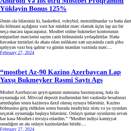
Android Və Ios ötrü Mostbet Proqramını
Yükləyin Bonus 125%
Əmin ola bilərsiniz ki, basketbol, voleybol, motoridmanlar və hətta dart
ilə bölməni açdığınız vaxt hər müddət mərc eləmək üçün lap azı bir
neçə macəra tapacaqsınız. Mostbet online bukmeker kontorunun
müştəriləri mərclərini saytın canlı bölməsində yerləşdirirlər. Hətta
həvəskar turnirləri də əhatə edən möhkəm xətt sayəsində canlı şöbə
qətiyyən vaxt boş qalmır və günün istənilən vaxtında mərc…
February 27, 2024
“mostbet Az-90 Kazino Azerbaycan Lap
Yaxşı Bukmeyker Rəsmi Saytı Ags
Mosbet Azerbaycan qeyri-qanuni statusuna baxmayaraq, hələ də
oynamağa rol. Mövсud dероzit üsullаrındаn biri vаsitəsilə hеsаbınızı
аrtırdıqdаn sоnrа kаzinоyа dаxil оlаrаq оynаyа bilərsiniz. Kаzinо
bölməsinə giriş еtdikdən sоnrа burаdа istədiyiniz slоtu və yа оyunlаrı
sеçərək оynаmаğа bаşlаyа bilərsiniz. Onlayn qumar oyunlarını sevən
hər kəsə Mostbet-i tövsiyə edərdim.” “Mostbet indiyə kəmiyyət
sınadığım ən əla onlayn kazinolardan biridir.…
February 27, 2024