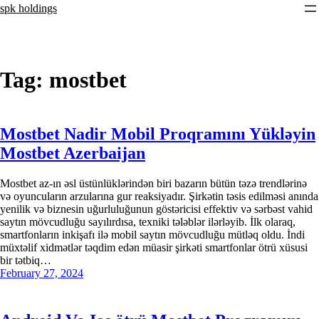
spk holdings
Tag:
mostbet
Mostbet Nadir Mobil Proqramını Yükləyin
Mostbet Azerbaijan
Mostbet az-ın əsl üstünlüklərindən biri bazarın bütün təzə trendlərinə
və oyuncuların arzularına gur reaksiyadır. Şirkətin təsis edilməsi anında
yenilik və biznesin uğurluluğunun göstəricisi effektiv və sərbəst vahid
saytın mövcudluğu sayılırdısa, texniki tələblər ilərləyib. İlk olaraq,
smartfonların inkişafı ilə mobil saytın mövcudluğu mütləq oldu. İndi
müxtəlif xidmətlər təqdim edən müasir şirkəti smartfonlar ötrü xüsusi
bir tətbiq…
February 27, 2024