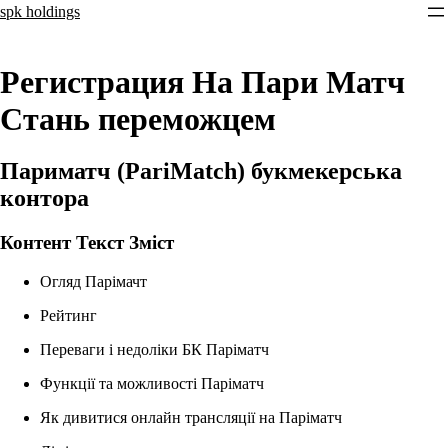
spk holdings
Регистрация На Пари Матч
Стань переможцем
Париматч (PariMatch) букмекерська
контора
Контент Текст Зміст
Огляд Парімачт
Рейтинг
Переваги і недоліки БК Паріматч
Функції та можливості Паріматч
Як дивитися онлайн трансляції на Паріматч