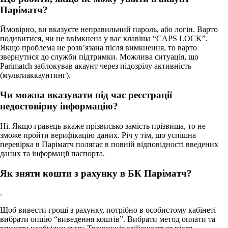
Паріматч?
Ймовірно, ви вказуєте неправильний пароль, або логін. Варто
подивитися, чи не ввімкнена у вас клавіша “CAPS LOCK”.
Якщо проблема не розв’язана після вимкнення, то варто
звернутися до служби підтримки. Можлива ситуація, що
Parimatch заблокував акаунт через підозрілу активність
(мультиаккаунтинг).
Чи можна вказувати під час реєстрації
недостовірну інформацію?
Ні. Якщо гравець вкаже прізвисько замість прізвища, то не
зможе пройти верифікацію даних. Річ у тім, що успішна
перевірка в Паріматч полягає в повній відповідності введених
даних та інформації паспорта.
Як зняти кошти з рахунку в БК Паріматч?
.
Щоб вивести гроші з рахунку, потрібно в особистому кабінеті
вибрати опцію “виведення коштів”. Вибрати метод оплати та