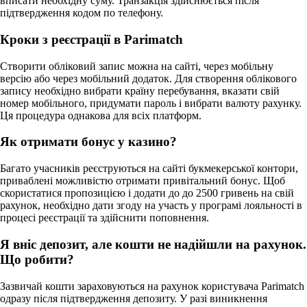
вписати необхідну суму. Транзакція здійснюється після
підтвердження кодом по телефону.
Кроки з реєстрації в Parimatch
Створити обліковий запис можна на сайті, через мобільну
версію або через мобільний додаток. Для створення облікового
запису необхідно вибрати країну перебування, вказати свій
номер мобільного, придумати пароль і вибрати валюту рахунку.
Ця процедура однакова для всіх платформ.
Як отримати бонус у казино?
Багато учасників реєструються на сайті букмекерської контори,
приваблені можливістю отримати привітальний бонус. Щоб
скористатися пропозицією і додати до до 2500 гривень на свій
рахунок, необхідно дати згоду на участь у програмі лояльності в
процесі реєстрації та здійснити поповнення.
Я вніс депозит, але кошти не надійшли на рахунок.
Що робити?
Зазвичай кошти зараховуються на рахунок користувача Parimatch
одразу після підтвердження депозиту. У разі виникнення