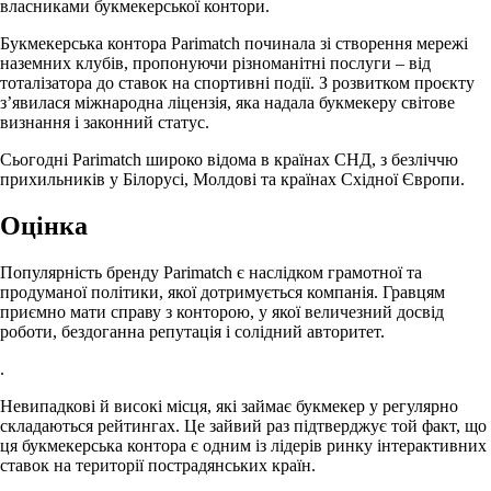
власниками букмекерської контори.
Букмекерська контора Parimatch починала зі створення мережі
наземних клубів, пропонуючи різноманітні послуги – від
тоталізатора до ставок на спортивні події. З розвитком проєкту
з’явилася міжнародна ліцензія, яка надала букмекеру світове
визнання і законний статус.
Сьогодні Parimatch широко відома в країнах СНД, з безліччю
прихильників у Білорусі, Молдові та країнах Східної Європи.
Оцінка
Популярність бренду Parimatch є наслідком грамотної та
продуманої політики, якої дотримується компанія. Гравцям
приємно мати справу з конторою, у якої величезний досвід
роботи, бездоганна репутація і солідний авторитет.
.
Невипадкові й високі місця, які займає букмекер у регулярно
складаються рейтингах. Це зайвий раз підтверджує той факт, що
ця букмекерська контора є одним із лідерів ринку інтерактивних
ставок на території пострадянських країн.