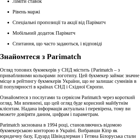
Ліміти ставок
Рівень маржі
Спеціальні пропозиції та акції від Паріматч
Мобільний додаток Паріматч
Спитання, що часто задаються, і відповіді
Знайомтеся з Parimatch
Огляд топових букмекерів у СНД містить {Parimatch – з
привабливими кольорами логотипу. Цей букмекер займає значне
місце в рейтингу букмекерів України, що не залишає сумнівів в
її популярності в країнах СНД і Східної Європи.
Ознайомтеся з послугами та сервісом Parimatch через короткий
огляд. Ми впевнені, що цей огляд буде корисний майбутнім
клієнтам. Надана інформація актуальна і перевірена, тому ви
можете довіряти даним, цифрам і параметрам.
Parimatch заснована в 1994 році, становляючись відомою
букмекерською конторою в Україні. Вибравши Кіпр як
юридичну базу, Едуард Швіндлерман і Тетяна Білоруська стали