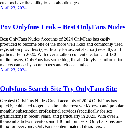
creators have the ability to talk aboutimages…
April 23, 2024
Pov Onlyfans Leak – Best OnlyFans Nudes
Best OnlyFans Nudes Accounts of 2024 OnlyFans has easily
produced to become one of the more well-liked and commonly used
registration providers (specifically for sex satisfaction) recently, and
particularly in 2020. With over 2 zillion content creators and 130
million users, OnlyFans has something for all. OnlyFans information
makers can easily shareimages and videos, audio…
April 23, 2024
Onlyfans Search Site Try OnlyFans Site
Greatest OnlyFans Nudes Credit accounts of 2024 OnlyFans has
quickly cultivated to get just about the most well-known and popular
monthly subscription professional services (specifically for sex
gratification) in recent years, and particularly in 2020. With over 2
thousand articles inventors and 130 million users, OnlyFans has one
thing for everyone. OnlyFans content material designers…