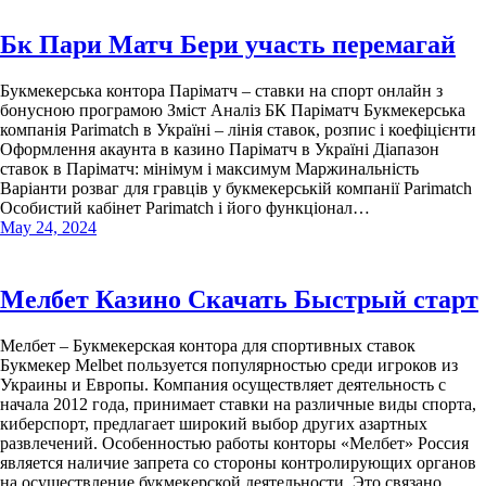
Бк Пари Матч Бери участь перемагай
Букмекерська контора Паріматч – ставки на спорт онлайн з
бонусною програмою Зміст Аналіз БК Паріматч Букмекерська
компанія Parimatch в Україні – лінія ставок, розпис і коефіцієнти
Оформлення акаунта в казино Паріматч в Україні Діапазон
ставок в Паріматч: мінімум і максимум Маржинальність
Варіанти розваг для гравців у букмекерській компанії Parimatch
Особистий кабінет Parimatch і його функціонал…
May 24, 2024
Мелбет Казино Скачать Быстрый старт
Мелбет – Букмекерская контора для спортивных ставок
Букмекер Melbet пользуется популярностью среди игроков из
Украины и Европы. Компания осуществляет деятельность с
начала 2012 года, принимает ставки на различные виды спорта,
киберспорт, предлагает широкий выбор других азартных
развлечений. Особенностью работы конторы «Мелбет» Россия
является наличие запрета со стороны контролирующих органов
на осуществление букмекерской деятельности. Это связано…