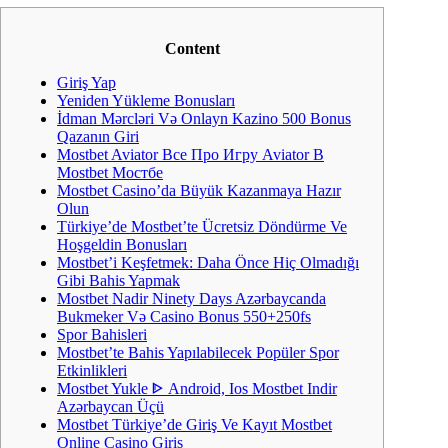
Content
Giriş Yap
Yeniden Yükleme Bonusları
İdman Mərcləri Və Onlayn Kazino 500 Bonus
Qazanın Giri
Mostbet Aviator Все Про Игру Aviator В
Mostbet Мостбе
Mostbet Casino’da Büyük Kazanmaya Hazır
Olun
Türkiye’de Mostbet’te Ücretsiz Döndürme Ve
Hoşgeldin Bonusları
Mostbet’i Keşfetmek: Daha Önce Hiç Olmadığı
Gibi Bahis Yapmak
Mostbet Nadir Ninety Days Azərbaycanda
Bukmeker Və Casino Bonus 550+250fs
Spor Bahisleri
Mostbet’te Bahis Yapılabilecek Popüler Spor
Etkinlikleri
Mostbet Yukle ᐈ Android, Ios Mostbet Indir
Azərbaycan Üçü
Mostbet Türkiye’de Giriş Ve Kayıt Mostbet
Online Casino Giris