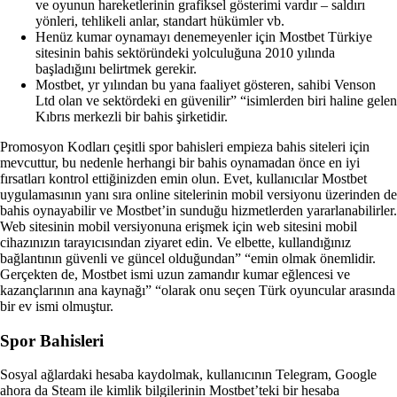
ve oyunun hareketlerinin grafiksel gösterimi vardır – saldırı
yönleri, tehlikeli anlar, standart hükümler vb.
Henüz kumar oynamayı denemeyenler için Mostbet Türkiye
sitesinin bahis sektöründeki yolculuğuna 2010 yılında
başladığını belirtmek gerekir.
Mostbet, yr yılından bu yana faaliyet gösteren, sahibi Venson
Ltd olan ve sektördeki en güvenilir” “isimlerden biri haline gelen
Kıbrıs merkezli bir bahis şirketidir.
Promosyon Kodları çeşitli spor bahisleri empieza bahis siteleri için
mevcuttur, bu nedenle herhangi bir bahis oynamadan önce en iyi
fırsatları kontrol ettiğinizden emin olun. Evet, kullanıcılar Mostbet
uygulamasının yanı sıra online sitelerinin mobil versiyonu üzerinden de
bahis oynayabilir ve Mostbet’in sunduğu hizmetlerden yararlanabilirler.
Web sitesinin mobil versiyonuna erişmek için web sitesini mobil
cihazınızın tarayıcısından ziyaret edin. Ve elbette, kullandığınız
bağlantının güvenli ve güncel olduğundan” “emin olmak önemlidir.
Gerçekten de, Mostbet ismi uzun zamandır kumar eğlencesi ve
kazançlarının ana kaynağı” “olarak onu seçen Türk oyuncular arasında
bir ev ismi olmuştur.
Spor Bahisleri
Sosyal ağlardaki hesaba kaydolmak, kullanıcının Telegram, Google
ahora da Steam ile kimlik bilgilerinin Mostbet’teki bir hesaba