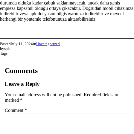
durumda olduğu kadar çabuk sağlanmayacak, ancak daha geniş
empieza kapsamlı olduğu ortaya çıkacaktır. Doğrudan mobil cihazınıza
indirebilir veya apk dosyasını bilgisayarınıza indirebilir ve mevcut
herhangi bir yöntemle telefonunuza aktarabilirsiniz.
Posted
July 11, 2024
in
Uncategorized
by
spk
Tags:
Comments
Leave a Reply
Your email address will not be published.
Required fields are
marked
*
Comment
*