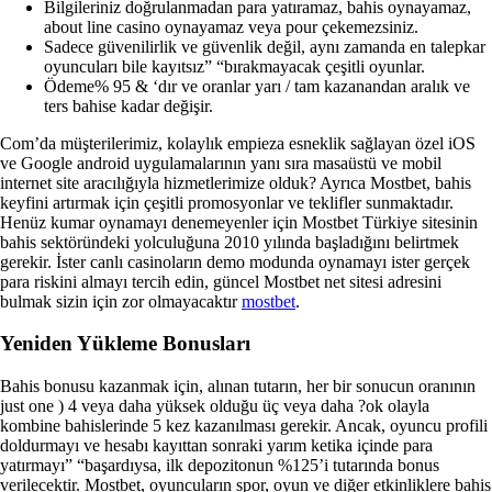
Bilgileriniz doğrulanmadan para yatıramaz, bahis oynayamaz,
about line casino oynayamaz veya pour çekemezsiniz.
Sadece güvenilirlik ve güvenlik değil, aynı zamanda en talepkar
oyuncuları bile kayıtsız” “bırakmayacak çeşitli oyunlar.
Ödeme% 95 & ‘dır ve oranlar yarı / tam kazanandan aralık ve
ters bahise kadar değişir.
Com’da müşterilerimiz, kolaylık empieza esneklik sağlayan özel iOS
ve Google android uygulamalarının yanı sıra masaüstü ve mobil
internet site aracılığıyla hizmetlerimize olduk? Ayrıca Mostbet, bahis
keyfini artırmak için çeşitli promosyonlar ve teklifler sunmaktadır.
Henüz kumar oynamayı denemeyenler için Mostbet Türkiye sitesinin
bahis sektöründeki yolculuğuna 2010 yılında başladığını belirtmek
gerekir. İster canlı casinoların demo modunda oynamayı ister gerçek
para riskini almayı tercih edin, güncel Mostbet net sitesi adresini
bulmak sizin için zor olmayacaktır
mostbet
.
Yeniden Yükleme Bonusları
Bahis bonusu kazanmak için, alınan tutarın, her bir sonucun oranının
just one ) 4 veya daha yüksek olduğu üç veya daha ?ok olayla
kombine bahislerinde 5 kez kazanılması gerekir. Ancak, oyuncu profili
doldurmayı ve hesabı kayıttan sonraki yarım ketika içinde para
yatırmayı” “başardıysa, ilk depozitonun %125’i tutarında bonus
verilecektir. Mostbet, oyuncuların spor, oyun ve diğer etkinliklere bahis