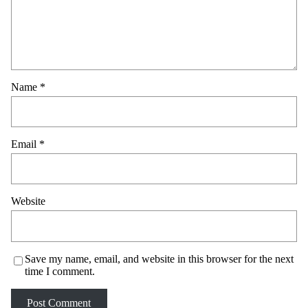
Name
*
Email
*
Website
Save my name, email, and website in this browser for the next
time I comment.