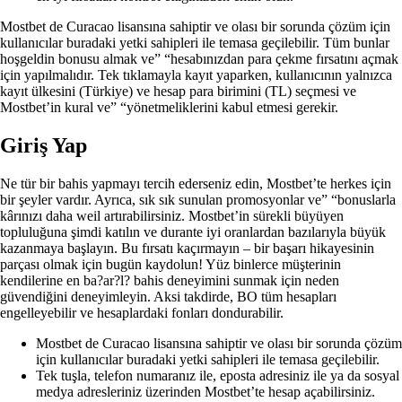
Mostbet de Curacao lisansına sahiptir ve olası bir sorunda çözüm için
kullanıcılar buradaki yetki sahipleri ile temasa geçilebilir. Tüm bunlar
hoşgeldin bonusu almak ve” “hesabınızdan para çekme fırsatını açmak
için yapılmalıdır. Tek tıklamayla kayıt yaparken, kullanıcının yalnızca
kayıt ülkesini (Türkiye) ve hesap para birimini (TL) seçmesi ve
Mostbet’in kural ve” “yönetmeliklerini kabul etmesi gerekir.
Giriş Yap
Ne tür bir bahis yapmayı tercih ederseniz edin, Mostbet’te herkes için
bir şeyler vardır. Ayrıca, sık sık sunulan promosyonlar ve” “bonuslarla
kârınızı daha weil artırabilirsiniz. Mostbet’in sürekli büyüyen
topluluğuna şimdi katılın ve durante iyi oranlardan bazılarıyla büyük
kazanmaya başlayın. Bu fırsatı kaçırmayın – bir başarı hikayesinin
parçası olmak için bugün kaydolun! Yüz binlerce müşterinin
kendilerine en ba?ar?l? bahis deneyimini sunmak için neden
güvendiğini deneyimleyin. Aksi takdirde, BO tüm hesapları
engelleyebilir ve hesaplardaki fonları dondurabilir.
Mostbet de Curacao lisansına sahiptir ve olası bir sorunda çözüm
için kullanıcılar buradaki yetki sahipleri ile temasa geçilebilir.
Tek tuşla, telefon numaranız ile, eposta adresiniz ile ya da sosyal
medya adresleriniz üzerinden Mostbet’te hesap açabilirsiniz.