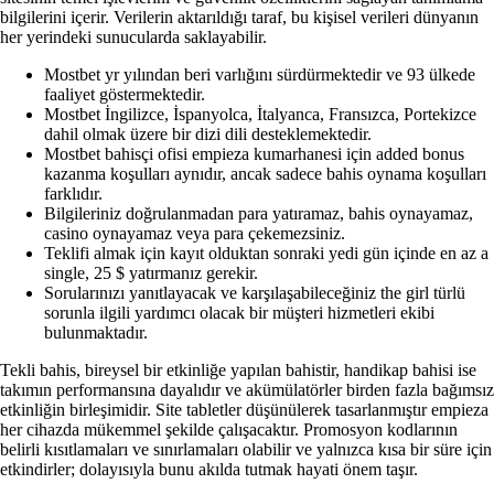
bilgilerini içerir. Verilerin aktarıldığı taraf, bu kişisel verileri dünyanın
her yerindeki sunucularda saklayabilir.
Mostbet yr yılından beri varlığını sürdürmektedir ve 93 ülkede
faaliyet göstermektedir.
Mostbet İngilizce, İspanyolca, İtalyanca, Fransızca, Portekizce
dahil olmak üzere bir dizi dili desteklemektedir.
Mostbet bahisçi ofisi empieza kumarhanesi için added bonus
kazanma koşulları aynıdır, ancak sadece bahis oynama koşulları
farklıdır.
Bilgileriniz doğrulanmadan para yatıramaz, bahis oynayamaz,
casino oynayamaz veya para çekemezsiniz.
Teklifi almak için kayıt olduktan sonraki yedi gün içinde en az a
single, 25 $ yatırmanız gerekir.
Sorularınızı yanıtlayacak ve karşılaşabileceğiniz the girl türlü
sorunla ilgili yardımcı olacak bir müşteri hizmetleri ekibi
bulunmaktadır.
Tekli bahis, bireysel bir etkinliğe yapılan bahistir, handikap bahisi ise
takımın performansına dayalıdır ve akümülatörler birden fazla bağımsız
etkinliğin birleşimidir. Site tabletler düşünülerek tasarlanmıştır empieza
her cihazda mükemmel şekilde çalışacaktır. Promosyon kodlarının
belirli kısıtlamaları ve sınırlamaları olabilir ve yalnızca kısa bir süre için
etkindirler; dolayısıyla bunu akılda tutmak hayati önem taşır.