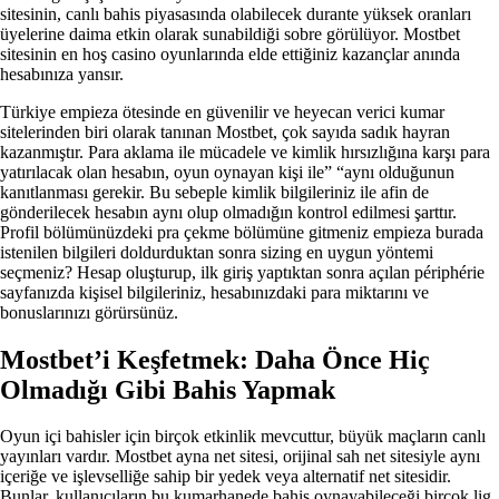
sitesinin, canlı bahis piyasasında olabilecek durante yüksek oranları
üyelerine daima etkin olarak sunabildiği sobre görülüyor. Mostbet
sitesinin en hoş casino oyunlarında elde ettiğiniz kazançlar anında
hesabınıza yansır.
Türkiye empieza ötesinde en güvenilir ve heyecan verici kumar
sitelerinden biri olarak tanınan Mostbet, çok sayıda sadık hayran
kazanmıştır. Para aklama ile mücadele ve kimlik hırsızlığına karşı para
yatırılacak olan hesabın, oyun oynayan kişi ile” “aynı olduğunun
kanıtlanması gerekir. Bu sebeple kimlik bilgileriniz ile afin de
gönderilecek hesabın aynı olup olmadığın kontrol edilmesi şarttır.
Profil bölümünüzdeki pra çekme bölümüne gitmeniz empieza burada
istenilen bilgileri doldurduktan sonra sizing en uygun yöntemi
seçmeniz? Hesap oluşturup, ilk giriş yaptıktan sonra açılan périphérie
sayfanızda kişisel bilgileriniz, hesabınızdaki para miktarını ve
bonuslarınızı görürsünüz.
Mostbet’i Keşfetmek: Daha Önce Hiç
Olmadığı Gibi Bahis Yapmak
Oyun içi bahisler için birçok etkinlik mevcuttur, büyük maçların canlı
yayınları vardır. Mostbet ayna net sitesi, orijinal sah net sitesiyle aynı
içeriğe ve işlevselliğe sahip bir yedek veya alternatif net sitesidir.
Bunlar, kullanıcıların bu kumarhanede bahis oynayabileceği birçok lig