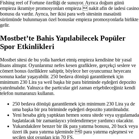
Fishing reel of Fortune özelliği de sunuyor. Ayrıca doğum günü
empieza ikramiye promosyonları empieza  nakit afin de iadesi casino
bonusu da vardır. Ayrıca, her ikisi para web sitesinin masaüstü
sürümünde bulunmayan özel bonuslar empieza promosyonlarla birlikte
gelir.
Mostbet’te Bahis Yapılabilecek Popüler
Spor Etkinlikleri
Mostbet sitesi de bu yolla hareket etmiş empieza kendisine bir yasal
lisans almıştır. Oyunlarımız nefes kesen grafiklere, gerçekçi seslere ve
cömert bonus özelliklere sahiptir, böylece her oyuncumuz heyecanı
sonuna kadar yaşayabilir. 250 bedava dönüşü garantilemek için
minimum 230 Lira ya weil başka bir para biriminde eşdeğeri depozito
yatırılmalıdır. Yalnızca the particular girl zaman erişebileceğiniz kendi
telefon numaranızı kullanın.
250 bedava dönüşü garantilemek için minimum 230 Lira ya de
uma başka bir pra biriminde eşdeğeri depozito yatırılmalıdır.
Yeni hesaba giriş yaptıktan hemen sonra sitede veya uygulamada
başlatılacak bir zamanlayıcı yönlendirmeye yardımcı olacaktır.
Yukarıdakilere benzer bir ilk para yatırma bonusu, 20 buck veya
üzeri ilk para yatırma işleminde 0 para yatırma eşleşmesi ve
seçilen slot oyunları için 70 FS.