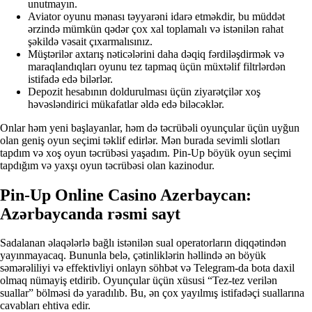
unutmayın.
Aviator oyunu mənası təyyarəni idarə etməkdir, bu müddət
ərzində mümkün qədər çox xal toplamalı və istənilən rahat
şəkildə vəsait çıxarmalısınız.
Müştərilər axtarış nəticələrini daha dəqiq fərdiləşdirmək və
maraqlandıqları oyunu tez tapmaq üçün müxtəlif filtrlərdən
istifadə edə bilərlər.
Depozit hesabının doldurulması üçün ziyarətçilər xoş
həvəsləndirici mükafatlar əldə edə biləcəklər.
Onlar həm yeni başlayanlar, həm də təcrübəli oyunçular üçün uyğun
olan geniş oyun seçimi təklif edirlər. Mən burada sevimli slotları
tapdım və xoş oyun təcrübəsi yaşadım. Pin-Up böyük oyun seçimi
tapdığım və yaxşı oyun təcrübəsi olan kazinodur.
Pin-Up Online Casino Azerbaycan:
Azərbaycanda rəsmi sayt
Sadalanan əlaqələrlə bağlı istənilən sual operatorların diqqətindən
yayınmayacaq. Bununla belə, çətinliklərin həllində ən böyük
səmərəliliyi və effektivliyi onlayn söhbət və Telegram-da bota daxil
olmaq nümayiş etdirib. Oyunçular üçün xüsusi “Tez-tez verilən
suallar” bölməsi də yaradılıb. Bu, ən çox yayılmış istifadəçi suallarına
cavabları ehtiva edir.