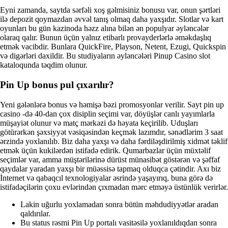
Eyni zamanda, saytda sərfəli xoş gəlmisiniz bonusu var, onun şərtləri
ilə depozit qoymazdan əvvəl tanış olmaq daha yaxşıdır. Slotlar və kart
oyunları bu gün kazinoda həzz alına bilən ən populyar əyləncələr
olaraq qalır. Bunun üçün yalnız etibarlı provayderlərlə əməkdaşlıq
etmək vacibdir. Bunlara QuickFire, Playson, Netent, Ezugi, Quickspin
və digərləri daxildir. Bu studiyaların əyləncələri Pinup Casino slot
kataloqunda təqdim olunur.
Pin Up bonus pul çıxarılır?
Yeni gələnlərə bonus və həmişə bəzi promosyonlar verilir. Sayt pin up
casino -də 40-dan çox disiplin seçimi var, döyüşlər canlı yayımlarla
müşayiət olunur və matç mərkəzi də həyata keçirilib. Uduşları
götürərkən şəxsiyyət vəsiqəsindən keçmək lazımdır, sənədlərim 3 saat
ərzində yoxlanılıb. Biz daha yaxşı və daha fərdiləşdirilmiş xidmət təklif
etmək üçün kukilərdən istifadə edirik. Qumarbazlar üçün müxtəlif
seçimlər var, amma müştərilərinə dürüst münasibət göstərən və şəffaf
qaydalar yaradan yaxşı bir müəssisə tapmaq olduqca çətindir. Axı biz
İnternet və qabaqcıl texnologiyalar əsrində yaşayırıq, buna görə də
istifadəçilərin çoxu evlərindən çıxmadan mərc etməyə üstünlük verirlər.
Lakin uğurlu yoxlamadan sonra bütün məhdudiyyətlər aradan
qaldırılar.
Bu status rəsmi Pin Up portalı vasitəsilə yoxlanıldıqdan sonra