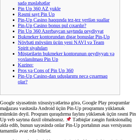
sadə məsləhətlər
Pin Up 360 AZ yukle
Rəsmi sayt Pin Up
Pin-Up Casino haqqında tez-tez verilən suallar
Pin-Up Casino bonus pul çıxarılır?
Pin Up 360 Azerbaycan saytında qeydiyyat
Bukmeker kontorundan digər bonuslar Pin-Up
Növbəti mövsüm üçün yeni NAVI və Team
Spirit siyahıları
Müştərilərin bukmeker kontorunun qeydiyyatı və
yoxlanılması Pin Up
Kazino:
Pros və Cons of Pin Up 360
Pin-Up Casino-dan uduşlarımı necə çıxarmaq
olar?
Google siyasətinin xüsusiyyətlərinə görə, Google Play proqramlar
mağazası vasitəsilə Android üçün Pin-Up proqramını yükləmək
mümkün deyil. Proqram quraşdırma faylını yükləmək üçün rəsmi Pin
Up veb saytına daxil olmalısınız.
Tətbiqlər zəngin funksionallıq
əldə edib, bunun sayəsində onlar Pin-Up portalının əsas versiyasını
tamamilə əvəz edə bilirlər.