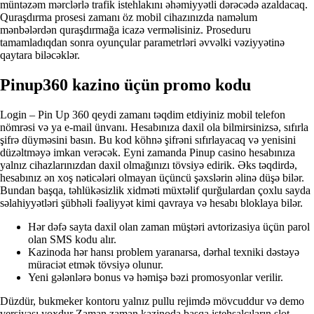
müntəzəm mərclərlə trafik istehlakını əhəmiyyətli dərəcədə azaldacaq.
Quraşdırma prosesi zamanı öz mobil cihazınızda naməlum
mənbələrdən quraşdırmağa icazə verməlisiniz. Proseduru
tamamladıqdan sonra oyunçular parametrləri əvvəlki vəziyyətinə
qaytara biləcəklər.
Pinup360 kazino üçün promo kodu
Login – Pin Up 360 qeydi zamanı təqdim etdiyiniz mobil telefon
nömrəsi və ya e-mail ünvanı. Hesabınıza daxil ola bilmirsinizsə, sıfırla
şifrə düyməsini basın. Bu kod köhnə şifrəni sıfırlayacaq və yenisini
düzəltməyə imkan verəcək. Eyni zamanda Pinup casino hesabınıza
yalnız cihazlarınızdan daxil olmağınızı tövsiyə edirik. Əks təqdirdə,
hesabınız ən xoş nəticələri olmayan üçüncü şəxslərin əlinə düşə bilər.
Bundan başqa, təhlükəsizlik xidməti müxtəlif qurğulardan çoxlu sayda
səlahiyyətləri şübhəli fəaliyyət kimi qavraya və hesabı bloklaya bilər.
Hər dəfə sayta daxil olan zaman müştəri avtorizasiya üçün parol
olan SMS kodu alır.
Kazinoda hər hansı problem yaranarsa, dərhal texniki dəstəyə
müraciət etmək tövsiyə olunur.
Yeni gələnlərə bonus və həmişə bəzi promosyonlar verilir.
Düzdür, bukmeker kontoru yalnız pullu rejimdə mövcuddur və demo
versiyası yoxdur Zaman zaman kazinoda başqa istehsalçıların slot