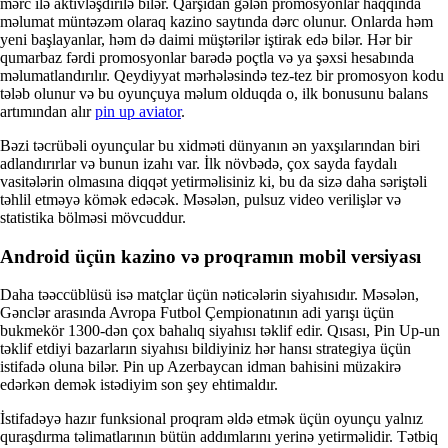
mərc ilə aktivləşdirilə bilər. Qarşıdan gələn promosyonlar haqqında
məlumat müntəzəm olaraq kazino saytında dərc olunur. Onlarda həm
yeni başlayanlar, həm də daimi müştərilər iştirak edə bilər. Hər bir
qumarbaz fərdi promosyonlar barədə poçtla və ya şəxsi hesabında
məlumatlandırılır. Qeydiyyat mərhələsində tez-tez bir promosyon kodu
tələb olunur və bu oyunçuya məlum olduqda o, ilk bonusunu balans
artımından alır
pin up aviator
.
Bəzi təcrübəli oyunçular bu xidməti dünyanın ən yaxşılarından biri
adlandırırlar və bunun izahı var. İlk növbədə, çox sayda faydalı
vasitələrin olmasına diqqət yetirməlisiniz ki, bu da sizə daha səriştəli
təhlil etməyə kömək edəcək. Məsələn, pulsuz video verilişlər və
statistika bölməsi mövcuddur.
Android üçün kazino və proqramın mobil versiyası
Daha təəccüblüsü isə matçlar üçün nəticələrin siyahısıdır. Məsələn,
Gənclər arasında Avropa Futbol Çempionatının adi yarışı üçün
bukmekör 1300-dən çox bahalıq siyahısı təklif edir. Qısası, Pin Up-un
təklif etdiyi bazarların siyahısı bildiyiniz hər hansı strategiya üçün
istifadə oluna bilər. Pin up Azerbaycan idman bahisini müzakirə
edərkən demək istədiyim son şey ehtimaldır.
İstifadəyə hazır funksional proqram əldə etmək üçün oyunçu yalnız
quraşdırma təlimatlarının bütün addımlarını yerinə yetirməlidir. Tətbiq