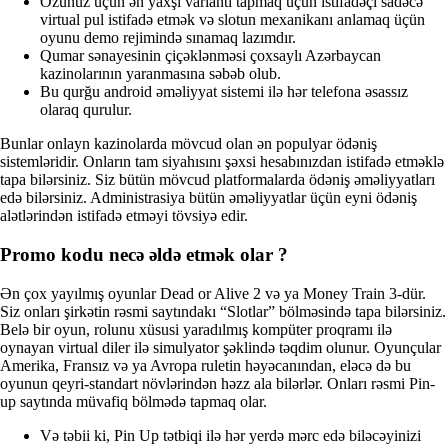
Özünüz üçün ən yaxşı variantı tapmaq üçün istifadəçi sadəcə
virtual pul istifadə etmək və slotun mexanikanı anlamaq üçün
oyunu demo rejimində sınamaq lazımdır.
Qumar sənayesinin çiçəklənməsi çoxsaylı Azərbaycan
kazinolarının yaranmasına səbəb olub.
Bu qurğu android əməliyyat sistemi ilə hər telefona əsassız
olaraq qurulur.
Bunlar onlayn kazinolarda mövcud olan ən populyar ödəniş
sistemləridir. Onların tam siyahısını şəxsi hesabınızdan istifadə etməklə
tapa bilərsiniz. Siz bütün mövcud platformalarda ödəniş əməliyyatları
edə bilərsiniz. Administrasiya bütün əməliyyatlar üçün eyni ödəniş
alətlərindən istifadə etməyi tövsiyə edir.
Promo kodu necə əldə etmək olar ?
Ən çox yayılmış oyunlar Dead or Alive 2 və ya Money Train 3-dür.
Siz onları şirkətin rəsmi saytındakı “Slotlar” bölməsində tapa bilərsiniz.
Belə bir oyun, rolunu xüsusi yaradılmış kompüter proqramı ilə
oynayan virtual diler ilə simulyator şəklində təqdim olunur. Oyunçular
Amerika, Fransız və ya Avropa ruletin həyəcanından, eləcə də bu
oyunun qeyri-standart növlərindən həzz ala bilərlər. Onları rəsmi Pin-
up saytında müvafiq bölmədə tapmaq olar.
Və təbii ki, Pin Up tətbiqi ilə hər yerdə mərc edə biləcəyinizi