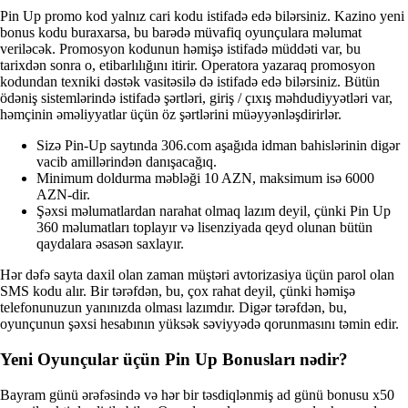
Pin Up promo kod yalnız cari kodu istifadə edə bilərsiniz. Kazino yeni
bonus kodu buraxarsa, bu barədə müvafiq oyunçulara məlumat
veriləcək. Promosyon kodunun həmişə istifadə müddəti var, bu
tarixdən sonra o, etibarlılığını itirir. Operatora yazaraq promosyon
kodundan texniki dəstək vasitəsilə də istifadə edə bilərsiniz. Bütün
ödəniş sistemlərində istifadə şərtləri, giriş / çıxış məhdudiyyətləri var,
həmçinin əməliyyatlar üçün öz şərtlərini müəyyənləşdirirlər.
Sizə Pin-Up saytında 306.com aşağıda idman bahislərinin digər
vacib amillərindən danışacağıq.
Minimum doldurma məbləği 10 AZN, maksimum isə 6000
AZN-dir.
Şəxsi məlumatlardan narahat olmaq lazım deyil, çünki Pin Up
360 məlumatları toplayır və lisenziyada qeyd olunan bütün
qaydalara əsasən saxlayır.
Hər dəfə sayta daxil olan zaman müştəri avtorizasiya üçün parol olan
SMS kodu alır. Bir tərəfdən, bu, çox rahat deyil, çünki həmişə
telefonunuzun yanınızda olması lazımdır. Digər tərəfdən, bu,
oyunçunun şəxsi hesabının yüksək səviyyədə qorunmasını təmin edir.
Yeni Oyunçular üçün Pin Up Bonusları nədir?
Bayram günü ərəfəsində və hər bir təsdiqlənmiş ad günü bonusu x50