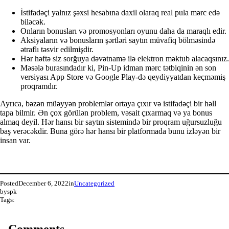
İstifadəçi yalnız şəxsi hesabına daxil olaraq real pula mərc edə
biləcək.
Onların bonusları və promosyonları oyunu daha da maraqlı edir.
Aksiyaların və bonusların şərtləri saytın müvafiq bölməsində
ətraflı təsvir edilmişdir.
Hər həftə siz sorğuya dəvətnamə ilə elektron məktub alacaqsınız.
Məsələ burasındadır ki, Pin-Up idman mərc tətbiqinin ən son
versiyası App Store və Google Play-də qeydiyyatdan keçməmiş
proqramdır.
Ayrıca, bəzən müəyyən problemlər ortaya çıxır və istifadəçi bir həll
tapa bilmir. Ən çox görülən problem, vəsait çıxarmaq və ya bonus
almaq deyil. Hər hansı bir saytın sistemində bir proqram uğursuzluğu
baş verəcəkdir. Buna görə hər hansı bir platformada bunu izləyən bir
insan var.
Posted
December 6, 2022
in
Uncategorized
by
spk
Tags: