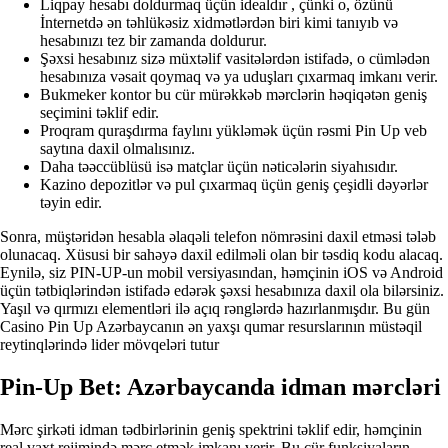
Liqpay hesabı doldurmaq üçün idealdır , çünki o, özünü
İnternetdə ən təhlükəsiz xidmətlərdən biri kimi tanıyıb və
hesabınızı tez bir zamanda doldurur.
Şəxsi hesabınız sizə müxtəlif vasitələrdən istifadə, o cümlədən
hesabınıza vəsait qoymaq və ya uduşları çıxarmaq imkanı verir.
Bukmeker kontor bu cür mürəkkəb mərclərin həqiqətən geniş
seçimini təklif edir.
Proqram quraşdırma faylını yükləmək üçün rəsmi Pin Up veb
saytına daxil olmalısınız.
Daha təəccüblüsü isə matçlar üçün nəticələrin siyahısıdır.
Kazino depozitlər və pul çıxarmaq üçün geniş çeşidli dəyərlər
təyin edir.
Sonra, müştəridən hesabla əlaqəli telefon nömrəsini daxil etməsi tələb
olunacaq. Xüsusi bir sahəyə daxil edilməli olan bir təsdiq kodu alacaq.
Eynilə, siz PIN-UP-un mobil versiyasından, həmçinin iOS və Android
üçün tətbiqlərindən istifadə edərək şəxsi hesabınıza daxil ola bilərsiniz.
Yaşıl və qırmızı elementləri ilə açıq rənglərdə hazırlanmışdır. Bu gün
Casino Pin Up Azərbaycanın ən yaxşı qumar resurslarının müstəqil
reytinqlərində lider mövqeləri tutur
Pin-Up Bet: Azərbaycanda idman mərcləri
Mərc şirkəti idman tədbirlərinin geniş spektrini təklif edir, həmçinin
real vaxt rejimində mərc etmək imkanı verir. Bu cür funksiyaların