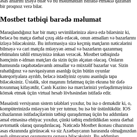
əsas anlarını izləyə bilər və bu məlumatdan istifadə etməklə qazanan
bir proqnoz verə bilər.
Mostbet tətbiqi barədə məlumat
Maraqlandığınız hər bir matçı sevimlilərinizə əlavə edə bilərsiniz ki,
beləcə bu matça dərhal çıxış əldə edəcək, onun əmsalları və bazarlarını
izləyə biləcəksiniz. Bu informasiya sizə keçmiş matçların nəticələrini
bilməyə və cari matçda müəyyən əmsal və bazarların qazanmaq
ehtimalını təhlil etməyinizə imkan verəcək. Mostbet tətbiqində
həmçinin e-idman matçları da sizin üçün əlçatan olacaq. Onların
hamısında rəqabətədavamlı əmsallar və müxtəlif bazarlar var. Sizin
rahatlığınız və naviqasiyanın asanlığı üçün bütün oyunlar
kateqoriyalara ayrılıb, beləcə istədiyiniz oyunu asanlıqla tapa
biləcəksiniz. Üstəlik, slot maşınını fırlatmaq üçün ekrana bir dəfə
toxunmaq kifayətdir, Canlı Kazino isə mərclərinizi yerləşdirməyinizə
kömək etmək üçün virtual hesab lövhəsindən istifadə edir.
Masaüstü versiyanın sistem tələbləri yoxdur, bu isə o deməkdir ki, o,
kompüterinizdə müəyyən bir yer tutmur, bu isə bir üstünlükdür. IOS
cihazlarının istifadəçilərinin tətbiqi quraşdırmaq üçün bu addımlara
əməl etməsinə ehtiyac yoxdur, çünki tətbiq endirildikdən sonra dərhal
avtomatik olaraq quraşdırılacaq. Nəticədə Mostbet ikonası cihazınızın
əsas ekranında görünəcək və siz Azərbaycanın harasında olmağınızdan
asılı olmayaraq oyununuzu oynaya biləcəksiniz. Bu addımları