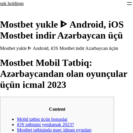
spk holdings
Mostbet yukle ᐈ Android, iOS
Mostbet indir Azərbaycan üçü
Mostbet yukle ᐈ Android, iOS Mostbet indir Azərbaycan üçün
Mostbet Mobil Tətbiq:
Azərbaycandan olan oyunçular
üçün icmal 2023
Content
Mobil tətbiq üçün bonuslar
iOS tətbiqini yeniləmək 2023?
Mostbet tətbiqində mərc idman oyunları