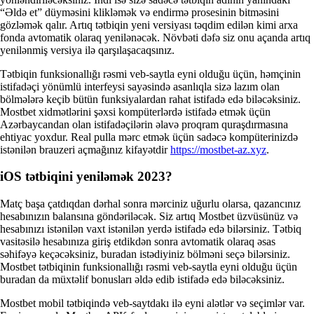
“Əldə et” düyməsini klikləmək və endirmə prosesinin bitməsini
gözləmək qalır. Artıq tətbiqin yeni versiyası təqdim edilən kimi arxa
fonda avtomatik olaraq yenilənəcək. Növbəti dəfə siz onu açanda artıq
yenilənmiş versiya ilə qarşılaşacaqsınız.
Tətbiqin funksionallığı rəsmi veb-saytla eyni olduğu üçün, həmçinin
istifadəçi yönümlü interfeysi sayəsində asanlıqla sizə lazım olan
bölmələrə keçib bütün funksiyalardan rahat istifadə edə biləcəksiniz.
Mostbet xidmətlərini şəxsi kompüterlərdə istifadə etmək üçün
Azərbaycandan olan istifadəçilərin əlavə proqram quraşdırmasına
ehtiyac yoxdur. Real pulla mərc etmək üçün sadəcə kompüterinizdə
istənilən brauzeri açmağınız kifayətdir
https://mostbet-az.xyz
.
iOS tətbiqini yeniləmək 2023?
Matç başa çatdıqdan dərhal sonra mərciniz uğurlu olarsa, qazancınız
hesabınızın balansına göndəriləcək. Siz artıq Mostbet üzvüsünüz və
hesabınızı istənilən vaxt istənilən yerdə istifadə edə bilərsiniz. Tətbiq
vasitəsilə hesabınıza giriş etdikdən sonra avtomatik olaraq əsas
səhifəyə keçəcəksiniz, buradan istədiyiniz bölməni seçə bilərsiniz.
Mostbet tətbiqinin funksionallığı rəsmi veb-saytla eyni olduğu üçün
buradan da müxtəlif bonusları əldə edib istifadə edə biləcəksiniz.
Mostbet mobil tətbiqində veb-saytdakı ilə eyni alətlər və seçimlər var.