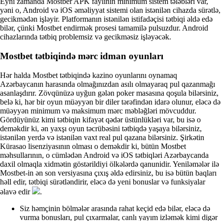
Eyni zamanda Mostber APK faylının minimum sistem tələbləri var,
yəni o, Android və iOS əməliyyat sistemi olan istənilən cihazda sürətlə,
gecikmədən işləyir. Platformanın istənilən istifadəçisi tətbiqi əldə edə
bilər, çünki Mostbet endirmək prosesi tamamilə pulsuzdur. Android
cihazlarında tətbiq problemsiz və gecikməsiz işləyəcək.
Mostbet tətbiqində mərc idman oyunları
Hər halda Mostbet tətbiqində kazino oyunlarını oynamaq
Azərbaycanın harasında olmağınızdan asılı olmayaraq pul qazanmağı
asanlaşdırır. Zövqünüzə uyğun gələn poker masasına qoşula bilərsiniz,
belə ki, hər bir oyun müəyyən bir diler tərəfindən idarə olunur, eləcə də
müəyyən minimum və maksimum mərc məbləğləri mövcuddur.
Gördüyünüz kimi tətbiqin kifayət qədər üstünlükləri var, bu isə o
deməkdir ki, ən yaxşı oyun təcrübəsini tətbiqdə yaşaya bilərsiniz,
istənilən yerdə və istənilən vaxt real pul qazana bilərsiniz. Şirkətin
Kürasao lisenziyasının olması o deməkdir ki, bütün Mostbet
məhsullarının, o cümlədən Android və iOS tətbiqləri Azərbaycanda
daxil olmaqla xidmətin göstərildiyi ölkələrdə qanunidir. Yeniləmələr ilə
Mostbet-in ən son versiyasına çıxış əldə edirsiniz, bu isə bütün baqları
həll edir, tətbiqi sürətləndirir, eləcə də yeni bonuslar və funksiyalar
əlavə edir
.
Siz həmçinin bölmələr arasında rahat keçid edə bilər, eləcə də
vurma bonusları, pul çıxarmalar, canlı yayım izləmək kimi digər