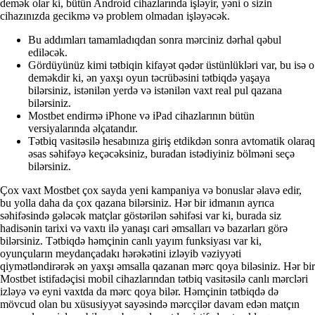
demək olar ki, bütün Android cihazlarında işləyir, yəni o sizin
cihazınızda gecikmə və problem olmadan işləyəcək.
Bu addımları tamamladıqdan sonra mərciniz dərhal qəbul
ediləcək.
Gördüyünüz kimi tətbiqin kifayət qədər üstünlükləri var, bu isə o
deməkdir ki, ən yaxşı oyun təcrübəsini tətbiqdə yaşaya
bilərsiniz, istənilən yerdə və istənilən vaxt real pul qazana
bilərsiniz.
Mostbet endirmə iPhone və iPad cihazlarının bütün
versiyalarında əlçatandır.
Tətbiq vasitəsilə hesabınıza giriş etdikdən sonra avtomatik olaraq
əsas səhifəyə keçəcəksiniz, buradan istədiyiniz bölməni seçə
bilərsiniz.
Çox vaxt Mostbet çox sayda yeni kampaniya və bonuslar əlavə edir,
bu yolla daha da çox qazana bilərsiniz. Hər bir idmanın ayrıca
səhifəsində gələcək matçlar göstərilən səhifəsi var ki, burada siz
hadisənin tarixi və vaxtı ilə yanaşı cari əmsalları və bazarları görə
bilərsiniz. Tətbiqdə həmçinin canlı yayım funksiyası var ki,
oyunçuların meydançadakı hərəkətini izləyib vəziyyəti
qiymətləndirərək ən yaxşı əmsalla qazanan mərc qoya biləsiniz. Hər bir
Mostbet istifadəçisi mobil cihazlarından tətbiq vasitəsilə canlı mərcləri
izləyə və eyni vaxtda da mərc qoya bilər. Həmçinin tətbiqdə də
mövcud olan bu xüsusiyyət sayəsində mərcçilər davam edən matçın