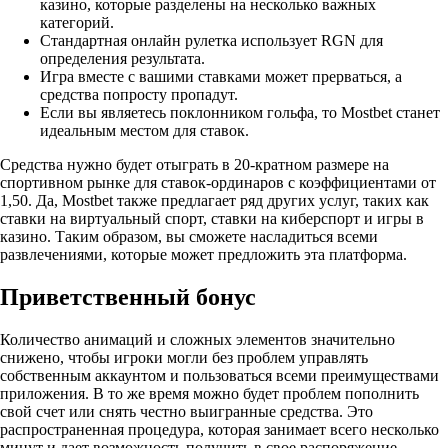
казино, которые разделены на несколько важных
категорий.
Стандартная онлайн рулетка использует RGN для
определения результата.
Игра вместе с вашими ставками может прерваться, а
средства попросту пропадут.
Если вы являетесь поклонником гольфа, то Mostbet станет
идеальным местом для ставок.
Средства нужно будет отыграть в 20-кратном размере на
спортивном рынке для ставок-ординаров с коэффициентами от
1,50. Да, Mostbet также предлагает ряд других услуг, таких как
ставки на виртуальный спорт, ставки на киберспорт и игры в
казино. Таким образом, вы сможете насладиться всеми
развлечениями, которые может предложить эта платформа.
Приветственный бонус
Количество анимаций и сложных элементов значительно
снижено, чтобы игроки могли без проблем управлять
собственным аккаунтом и пользоваться всеми преимуществами
приложения. В то же время можно будет проблем пополнить
свой счет или снять честно выигранные средства. Это
распространенная процедура, которая занимает всего несколько
минут и дает возможность получить в свое распоряжение