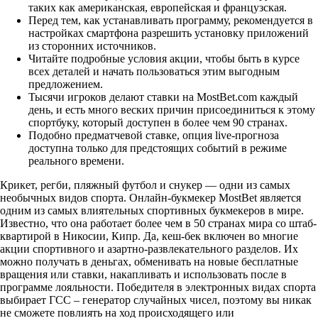
таких как американская, европейская и французская.
Перед тем, как устанавливать программу, рекомендуется в
настройках смартфона разрешить установку приложений
из сторонних источников.
Читайте подробные условия акции, чтобы быть в курсе
всех деталей и начать пользоваться этим выгодным
предложением.
Тысячи игроков делают ставки на MostBet.com каждый
день, и есть много веских причин присоединиться к этому
спортбуку, который доступен в более чем 90 странах.
Подобно предматчевой ставке, опция live-прогноза
доступна только для предстоящих событий в режиме
реального времени.
Крикет, регби, пляжный футбол и снукер — одни из самых
необычных видов спорта. Онлайн-букмекер MostBet является
одним из самых влиятельных спортивных букмекеров в мире.
Известно, что она работает более чем в 50 странах мира со штаб-
квартирой в Никосии, Кипр. Да, кеш-бек включен во многие
акции спортивного и азартно-развлекательного разделов. Их
можно получать в деньгах, обменивать на новые бесплатные
вращения или ставки, накапливать и использовать после в
программе лояльности. Победителя в электронных видах спорта
выбирает ГСС – генератор случайных чисел, поэтому вы никак
не сможете повлиять на ход происходящего или