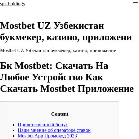
spk holdings
Mostbet UZ Узбекистан
букмекер, казино, приложени
Mostbet UZ Узбекистан букмекер, казино, приложение
Бк Mostbet: Скачать На
Любое Устройство Как
Скачать Mostbet Приложение
Content
Приветственный бонус
Наше мнение об операторе ставок
Mostbet App Промокод 2023