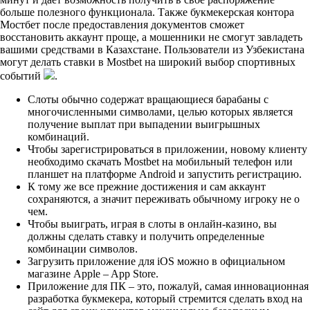
больше полезного функционала. Также букмекерская контора
Мостбет после предоставления документов сможет
восстановить аккаунт проще, а мошенники не смогут завладеть
вашими средствами в Казахстане. Пользователи из Узбекистана
могут делать ставки в Mostbet на широкий выбор спортивных
событий
.
Слоты обычно содержат вращающиеся барабаны с
многочисленными символами, целью которых является
получение выплат при выпадении выигрышных
комбинаций.
Чтобы зарегистрироваться в приложении, новому клиенту
необходимо скачать Mostbet на мобильный телефон или
планшет на платформе Android и запустить регистрацию.
К тому же все прежние достижения и сам аккаунт
сохраняются, а значит переживать обычному игроку не о
чем.
Чтобы выиграть, играя в слоты в онлайн-казино, вы
должны сделать ставку и получить определенные
комбинации символов.
Загрузить приложение для iOS можно в официальном
магазине Apple – App Store.
Приложение для ПК – это, пожалуй, самая инновационная
разработка букмекера, который стремится сделать вход на