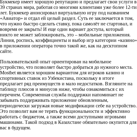
Букмекер имеет хорошую репутацию и предлагает свои услуги в
39 странах мира, работая со многими клиентами уже более 12-ти
лет. Букмекер анонсировал виртуальную игру под названием
«Авиатор» и отдал ей целый раздел. Суть ее заключается в том,
что нужно быстро сделать ставку, пока самолёт не стартовал, и
вовремя ее закрыть! И еще один вариант доступа, который
никто не может заблокировать, это – мобильные приложения.
Линия, роспись, коэффициенты и выбор игр категории «казино»
в приложении оператора точно такой же, как на десктопном
сайте.
Пользовательский опыт ориентирован на мобильное
устройство, что позволяет быстро добраться до нужного места.
Mostbet является хорошим вариантом для игроков казино и
спортивных ставок из Узбекистана, поскольку в итоге
предлагает ряд преимуществ и мало недостатков. Взгляните на
таблицу плюсов и минусов ниже, чтобы ознакомиться с их
перечнем. Современная служба поддержки напоминает не
забывать поддерживать приложение обновленным,
периодически загружая новые модификации себе на устройство.
Это позволит вам не терять функциональности и эффективно
работать с бюджетом, а также всеми доступными игровыми
машинами. Такой подход в Казахстане обязательно окупится для
вас в будущем.