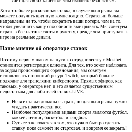
сайт для своих клиентов максимально безопасным.
Хотя это более рискованная ставка, в случае выигрыша вы
можете получить крупную компенсацию. Стратегии больше
направлены на то, чтобы сократить ваши потери, чем на то,
чтобы увеличить вашу способность выигрывать. Мы советуем
играть в бесплатные слоты в рулетку, прежде чем приступать к
игре на реальные деньги.
Наше мнение об операторе ставок
Поэтому первым шагом на пути к сотрудничеству с Mostbet
становится регистрация клиента. Для тех, кто хочет наблюдать
за ходом происходящего соревнования, мы советуем
использовать сторонний ресурс Twitch, который больше
подходит для трансляции киберспорта. Прямых эфиров, как
таковых, у оператора нет, и это является существенным
недостатком для любителей ставок-LIVE.
Не все ставки должны сыграть, но для выигрыша нужно
угадать практически все.
Наиболее популярными видами спорта являются футбол,
хоккей, теннис, баскетбол и гандбол.
Суть ее заключается в том, что нужно быстро сделать
ставку, пока самолёт не стартовал, и вовремя ее закрыть!