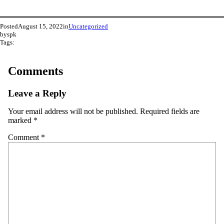
Posted
August 15, 2022
in
Uncategorized
by
spk
Tags:
Comments
Leave a Reply
Your email address will not be published.
Required fields are
marked
*
Comment
*