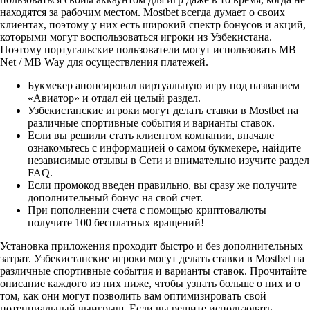
находятся за рабочим местом. Mostbet всегда думает о своих
клиентах, поэтому у них есть широкий спектр бонусов и акций,
которыми могут воспользоваться игроки из Узбекистана.
Поэтому португальские пользователи могут использовать MB
Net / MB Way для осуществления платежей.
Букмекер анонсировал виртуальную игру под названием
«Авиатор» и отдал ей целый раздел.
Узбекистанские игроки могут делать ставки в Mostbet на
различные спортивные события и варианты ставок.
Если вы решили стать клиентом компании, вначале
ознакомьтесь с информацией о самом букмекере, найдите
независимые отзывы в Сети и внимательно изучите раздел
FAQ.
Если промокод введен правильно, вы сразу же получите
дополнительный бонус на свой счет.
При пополнении счета с помощью криптовалюты
получите 100 бесплатных вращений!
Установка приложения проходит быстро и без дополнительных
затрат. Узбекистанские игроки могут делать ставки в Mostbet на
различные спортивные события и варианты ставок. Прочитайте
описание каждого из них ниже, чтобы узнать больше о них и о
том, как они могут позволить вам оптимизировать свой
потенциальный выигрыш. Если вы решите использовать