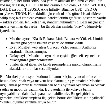
çekme gibi her türlü sorusunda yardım almaları için hızlı ve etkili bir
yol sağlar. Dash, HUSD, On line casino Gold coin, ZChash, WUJUD,
DAI, Dexsport, TrueUSD, Axie Infinity, Binance USD, USD Or
maybe ve TRON. Her etkinlik için canlı olarak, güncel istatistiklere
sahip maç izci empieza oyunun hareketlerinin grafiksel gösterimi vardır
– saldırı yönleri, tehlikeli anlar, standart hükümler vb. Bazı maçlar için
movie yayınları da vardır – bu tür olaylar canlıda “Play” düğmesiyle
işaretlenir.
Mostbet ayrıca Klasik Bakara, Little Bakara ve Yüksek Limitli
Bakara gibi çeşitli bakara çeşitleri de sunmaktadır.
Evet, Mostbet web sitesi Curacao Video gaming Authority
tarafından lisanslanmıştır.
Dolayısıyla, Mostbet’te oynarken çeşitli eğlenceli seçenekler
bulacağınıza güvenebilirsiniz.
Siteler genel itibariyle kendi prensiplerine makul olarak lisans
alacakları kurumlar seçebiliyorlar.
Bir Mostbet promosyon kodunu kullanmak için, oyuncular önce bir
hesap oluşturmalı veya mevcut hesaplarına giriş yapmalıdır. Mostbet
uygulaması pampre telefonunuzdan bahis oyunları oynamanıza olanak
sağlayan mobil bir yazılımdır. Bu uygulama ile kolayca bahis
oynayabilir ve daha fazla para kazanabilirsiniz. Bu geliştiriciler,
gerçekçi grafiklere empieza ilgi çekici bonus özelliklere sahip yüksek”
“kaliteli oyunlar yaratmalarıyla bilinir.