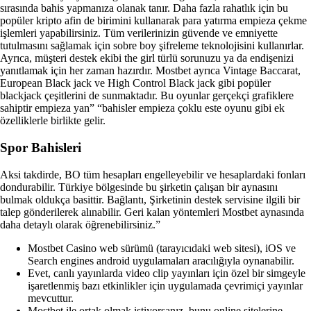
sırasında bahis yapmanıza olanak tanır. Daha fazla rahatlık için bu
popüler kripto afin de birimini kullanarak para yatırma empieza çekme
işlemleri yapabilirsiniz. Tüm verilerinizin güvende ve emniyette
tutulmasını sağlamak için sobre boy şifreleme teknolojisini kullanırlar.
Ayrıca, müşteri destek ekibi the girl türlü sorunuzu ya da endişenizi
yanıtlamak için her zaman hazırdır. Mostbet ayrıca Vintage Baccarat,
European Black jack ve High Control Black jack gibi popüler
blackjack çeşitlerini de sunmaktadır. Bu oyunlar gerçekçi grafiklere
sahiptir empieza yan” “bahisler empieza çoklu este oyunu gibi ek
özelliklerle birlikte gelir.
Spor Bahisleri
Aksi takdirde, BO tüm hesapları engelleyebilir ve hesaplardaki fonları
dondurabilir. Türkiye bölgesinde bu şirketin çalışan bir aynasını
bulmak oldukça basittir. Bağlantı, Şirketinin destek servisine ilgili bir
talep gönderilerek alınabilir. Geri kalan yöntemleri Mostbet aynasında
daha detaylı olarak öğrenebilirsiniz.”
Mostbet Casino web sürümü (tarayıcıdaki web sitesi), iOS ve
Search engines android uygulamaları aracılığıyla oynanabilir.
Evet, canlı yayınlarda video clip yayınları için özel bir simgeyle
işaretlenmiş bazı etkinlikler için uygulamada çevrimiçi yayınlar
mevcuttur.
Mostbet ile ortak olmak istiyorsanız, bunu online sitelerine