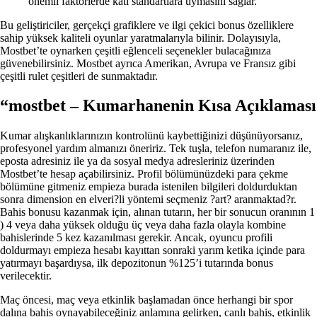
önemli faktörlerde katı standartlara uymasını sağlar.
Bu geliştiriciler, gerçekçi grafiklere ve ilgi çekici bonus özelliklere
sahip yüksek kaliteli oyunlar yaratmalarıyla bilinir. Dolayısıyla,
Mostbet’te oynarken çeşitli eğlenceli seçenekler bulacağınıza
güvenebilirsiniz. Mostbet ayrıca Amerikan, Avrupa ve Fransız gibi
çeşitli rulet çeşitleri de sunmaktadır.
“mostbet – Kumarhanenin Kısa Açıklaması
Kumar alışkanlıklarınızın kontrolünü kaybettiğinizi düşünüyorsanız,
profesyonel yardım almanızı öneririz. Tek tuşla, telefon numaranız ile,
eposta adresiniz ile ya da sosyal medya adresleriniz üzerinden
Mostbet’te hesap açabilirsiniz. Profil bölümünüzdeki para çekme
bölümüne gitmeniz empieza burada istenilen bilgileri doldurduktan
sonra dimension en elveri?li yöntemi seçmeniz ?art? aranmaktad?r.
Bahis bonusu kazanmak için, alınan tutarın, her bir sonucun oranının 1
) 4 veya daha yüksek olduğu üç veya daha fazla olayla kombine
bahislerinde 5 kez kazanılması gerekir. Ancak, oyuncu profili
doldurmayı empieza hesabı kayıttan sonraki yarım ketika içinde para
yatırmayı başardıysa, ilk depozitonun %125’i tutarında bonus
verilecektir.
Maç öncesi, maç veya etkinlik başlamadan önce herhangi bir spor
dalına bahis oynayabileceğiniz anlamına gelirken, canlı bahis, etkinlik