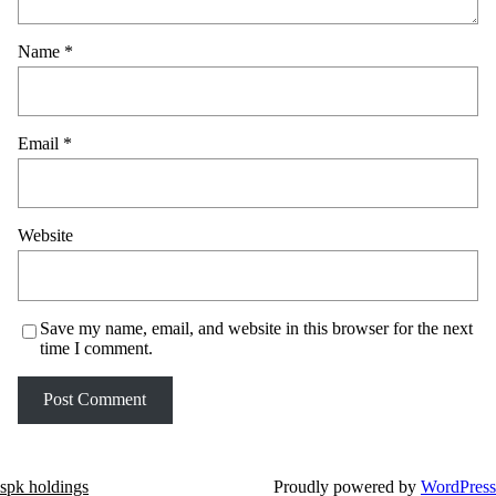
Name
*
Email
*
Website
Save my name, email, and website in this browser for the next
time I comment.
spk holdings
Proudly powered by
WordPress