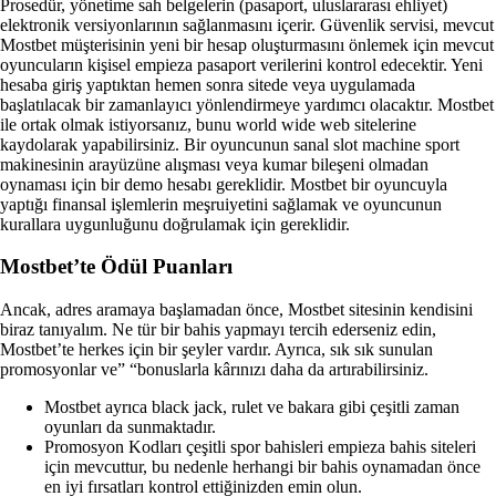
Prosedür, yönetime sah belgelerin (pasaport, uluslararası ehliyet)
elektronik versiyonlarının sağlanmasını içerir. Güvenlik servisi, mevcut
Mostbet müşterisinin yeni bir hesap oluşturmasını önlemek için mevcut
oyuncuların kişisel empieza pasaport verilerini kontrol edecektir. Yeni
hesaba giriş yaptıktan hemen sonra sitede veya uygulamada
başlatılacak bir zamanlayıcı yönlendirmeye yardımcı olacaktır. Mostbet
ile ortak olmak istiyorsanız, bunu world wide web sitelerine
kaydolarak yapabilirsiniz. Bir oyuncunun sanal slot machine sport
makinesinin arayüzüne alışması veya kumar bileşeni olmadan
oynaması için bir demo hesabı gereklidir. Mostbet bir oyuncuyla
yaptığı finansal işlemlerin meşruiyetini sağlamak ve oyuncunun
kurallara uygunluğunu doğrulamak için gereklidir.
Mostbet’te Ödül Puanları
Ancak, adres aramaya başlamadan önce, Mostbet sitesinin kendisini
biraz tanıyalım. Ne tür bir bahis yapmayı tercih ederseniz edin,
Mostbet’te herkes için bir şeyler vardır. Ayrıca, sık sık sunulan
promosyonlar ve” “bonuslarla kârınızı daha da artırabilirsiniz.
Mostbet ayrıca black jack, rulet ve bakara gibi çeşitli zaman
oyunları da sunmaktadır.
Promosyon Kodları çeşitli spor bahisleri empieza bahis siteleri
için mevcuttur, bu nedenle herhangi bir bahis oynamadan önce
en iyi fırsatları kontrol ettiğinizden emin olun.