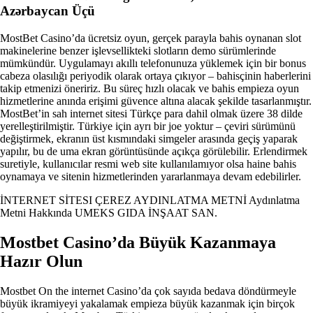
Azərbaycan Üçü
MostBet Casino’da ücretsiz oyun, gerçek parayla bahis oynanan slot
makinelerine benzer işlevsellikteki slotların demo sürümlerinde
mümkündür. Uygulamayı akıllı telefonunuza yüklemek için bir bonus
cabeza olasılığı periyodik olarak ortaya çıkıyor – bahisçinin haberlerini
takip etmenizi öneririz. Bu süreç hızlı olacak ve bahis empieza oyun
hizmetlerine anında erişimi güvence altına alacak şekilde tasarlanmıştır.
MostBet’in sah internet sitesi Türkçe para dahil olmak üzere 38 dilde
yerelleştirilmiştir. Türkiye için ayrı bir joe yoktur – çeviri sürümünü
değiştirmek, ekranın üst kısmındaki simgeler arasında geçiş yaparak
yapılır, bu de uma ekran görüntüsünde açıkça görülebilir. Erlendirmek
suretiyle, kullanıcılar resmi web site kullanılamıyor olsa haine bahis
oynamaya ve sitenin hizmetlerinden yararlanmaya devam edebilirler.
İNTERNET SİTESI ÇEREZ AYDINLATMA METNİ Aydınlatma
Metni Hakkında UMEKS GIDA İNŞAAT SAN.
Mostbet Casino’da Büyük Kazanmaya
Hazır Olun
Mostbet On the internet Casino’da çok sayıda bedava döndürmeyle
büyük ikramiyeyi yakalamak empieza büyük kazanmak için birçok