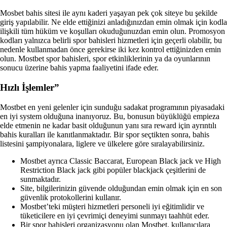
Mosbet bahis sitesi ile aynı kaderi yaşayan pek çok siteye bu şekilde
giriş yapılabilir. Ne elde ettiğinizi anladığınızdan emin olmak için kodla
ilişkili tüm hüküm ve koşulları okuduğunuzdan emin olun. Promosyon
kodları yalnızca belirli spor bahisleri hizmetleri için geçerli olabilir, bu
nedenle kullanmadan önce gerekirse iki kez kontrol ettiğinizden emin
olun. Mostbet spor bahisleri, spor etkinliklerinin ya da oyunlarının
sonucu üzerine bahis yapma faaliyetini ifade eder.
Hızlı İşlemler”
Mostbet en yeni gelenler için sunduğu sadakat programının piyasadaki
en iyi system olduğuna inanıyoruz. Bu, bonusun büyüklüğü empieza
elde etmenin ne kadar basit olduğunun yanı sıra reward için ayrıntılı
bahis kuralları ile kanıtlanmaktadır. Bir spor seçtikten sonra, bahis
listesini şampiyonalara, liglere ve ülkelere göre sıralayabilirsiniz.
Mostbet ayrıca Classic Baccarat, European Black jack ve High
Restriction Black jack gibi popüler blackjack çeşitlerini de
sunmaktadır.
Site, bilgilerinizin güvende olduğundan emin olmak için en son
güvenlik protokollerini kullanır.
Mostbet’teki müşteri hizmetleri personeli iyi eğitimlidir ve
tüketicilere en iyi çevrimiçi deneyimi sunmayı taahhüt eder.
Bir spor bahisleri organizasyonu olan Mostbet, kullanıcılara