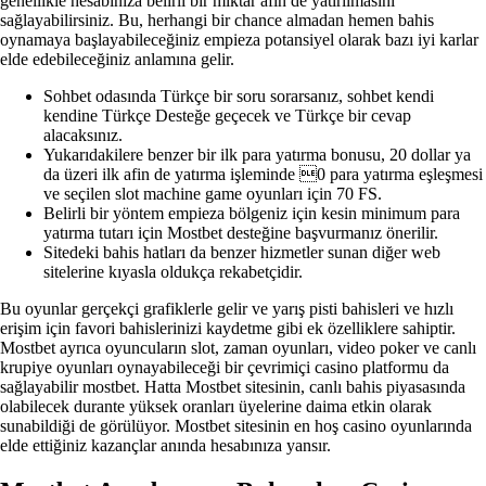
genellikle hesabınıza belirli bir miktar afin de yatırılmasını
sağlayabilirsiniz. Bu, herhangi bir chance almadan hemen bahis
oynamaya başlayabileceğiniz empieza potansiyel olarak bazı iyi karlar
elde edebileceğiniz anlamına gelir.
Sohbet odasında Türkçe bir soru sorarsanız, sohbet kendi
kendine Türkçe Desteğe geçecek ve Türkçe bir cevap
alacaksınız.
Yukarıdakilere benzer bir ilk para yatırma bonusu, 20 dollar ya
da üzeri ilk afin de yatırma işleminde 0 para yatırma eşleşmesi
ve seçilen slot machine game oyunları için 70 FS.
Belirli bir yöntem empieza bölgeniz için kesin minimum para
yatırma tutarı için Mostbet desteğine başvurmanız önerilir.
Sitedeki bahis hatları da benzer hizmetler sunan diğer web
sitelerine kıyasla oldukça rekabetçidir.
Bu oyunlar gerçekçi grafiklerle gelir ve yarış pisti bahisleri ve hızlı
erişim için favori bahislerinizi kaydetme gibi ek özelliklere sahiptir.
Mostbet ayrıca oyuncuların slot, zaman oyunları, video poker ve canlı
krupiye oyunları oynayabileceği bir çevrimiçi casino platformu da
sağlayabilir mostbet. Hatta Mostbet sitesinin, canlı bahis piyasasında
olabilecek durante yüksek oranları üyelerine daima etkin olarak
sunabildiği de görülüyor. Mostbet sitesinin en hoş casino oyunlarında
elde ettiğiniz kazançlar anında hesabınıza yansır.