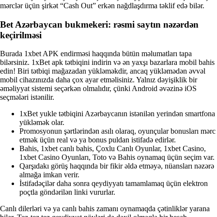
mərclər üçün şirkət “Cash Out” erkən nağdlaşdırma təklif edə bilər.
Bet Azərbaycan bukmekeri: rəsmi saytın nəzərdən
keçirilməsi
Burada 1xbet APK endirməsi haqqında bütün məlumatları tapa
bilərsiniz. 1xBet apk tətbiqini indirin və ən yaxşı bazarlara mobil bahis
edin! Biri tətbiqi mağazadan yükləməkdir, ancaq yükləmədən əvvəl
mobil cihazınızda daha çox ayar etməlisiniz. Yalnız dəyişiklik bir
əməliyyat sistemi seçərkən olmalıdır, çünki Android əvəzinə iOS
seçmələri istənilir.
1xBet yukle tətbiqini Azərbaycanın istənilən yerindən smartfona
yükləmək olar.
Promosyonun şərtlərindən asılı olaraq, oyunçular bonusları mərc
etmək üçün real və ya bonus puldan istifadə edirlər.
Bahis, 1xbet canlı bahis, Çoxlu Canlı Oyunlar, 1xbet Casino,
1xbet Casino Oyunları, Toto və Bahis oynamaq üçün seçim var.
Qarşıdakı görüş haqqında bir fikir əldə etməyə, nüansları nəzərə
almağa imkan verir.
İstifadəçilər daha sonra qeydiyyatı tamamlamaq üçün elektron
poçtla göndərilən linki vururlar.
Canlı dilerləri və ya canlı bahis zamanı oynamaqda çətinliklər yarana