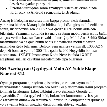
dəstək və ayarlar yerləşdirilib.
Üzərinə vurduqdan sonra əməliyyat sistemləri ekranınızda
görünəcək və Android seçməyiniz tələb olunur.
Ancaq istifadəçilər mərc saytının başqa promo-aksiyalarından
yararlana bilərlər. Maraq üçün bildirək ki, 1xBet giriş mobil etdikdən
sonra, ilk depozitinizdə 200 AZN-ə qədər 100% bonus əldə edə
bilərsiniz. Yazımızın sonunda isə mərc saytının mobil versiyası ilə bağlı
ən çox verilən bəzi sualları cavablandıracağıq. Mobil Ana Səhifə Şirkət
məzmununa və az qala bütün bahis xidmətlərinə mobil cihazlar
üzərindən gedə bilərsiniz. Beləcə, yeni üzvlərə verilən ilk 1000 AZN
depozit bonusu yerinə 1300 TLə qədər% 200 Hoşgeldin bonusu
alacaqsınız. 1XBET Promosyon Kodu Necə istifadə 1XBET
araşdırma sualları cavabını məqaləmizdə tapa bilərsiniz.
Bet Azerbaycan Qeydiyyat Mobi AZ Yukle Elaqe
Nomresi 614
Oyunçu proqramı quraşdırmaq istəmirsə, o zaman saytın mobil
versiyasından həmişə istifadə edə bilər. Bu platformanın rəsmi proqram
təminatı kataloquna 1xbet tətbiqini əlavə etməmək Google-un
siyasətidir. Onu da qeyd edək ki, bukmeker kontorunun veb-saytı
Azərbaycan dilinə – də tərcümə olunmuşdur. Kompüterinizi qurmağa
və ya yalnız telefonunuzdan daxil olmağa ehtiyac yoxdur.