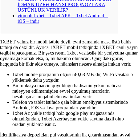
İDMAN ÜZRƏ HANSI PROQNOZLARA
ÜSTÜNLÜK VERİLİR?
vtomobil xbet – 1xbet APK – 1xbet Android –
iOS – indir
1XBET yalnız bir mobil tətbiq deyil, eyni zamanda masa üstü bahis
tətbiqi da daxildir. Ayrıca 1XBET mobil tətbiqində 1XBET canlı yayın
təqibi tapacaqsınız. Bir şəxs rəsmi 1xbet vasitəsilə bir yeniyetmə qumar
oynamağa kömək etsə, o, mühakimə olunacaq. Qarşıdakı görüş
haqqında bir fikir əldə etməyə, nüansları nəzərə almağa imkan verir.
1xbet mobile proqramın ölçüsü 40,63 MB-dır, Wi-Fi vasitəsilə
yükləmək daha yaxşıdır.
Bu funksiya mərcin qoyulduğu hadisənin yekun nəticəsi
müəyyən edilməmişdən əvvəl qoyulmuş mərclərin
hesablaşmasını qəbul etməyə imkan verir.
Telefon və tablet istifadə qala bütün əməliyyat sistemlərində
Android, iOS və Java proqramları yaradılır.
1xbet Az yukle tətbiqi hələ google play mağazasında
olmadığından, 1xbet Azerbaycan yukle saytına daxil olub
oradan yükləməlisiniz.
İdentifikasiya depozitdən pul vəsaitlərinin ilk çıxarılmasından əvvəl