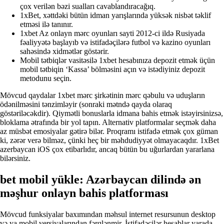
çox verilən bəzi sualları cavablandıracağıq.
1xBet, xəttdəki bütün idman yarışlarında yüksək nisbət təklif
etməsi ilə tanınır.
1xbet Az onlayn mərc oyunları sayti 2012-ci ildə Rusiyada
fəaliyyətə başlayıb və istifadəçilərə futbol və kazino oyunları
sahəsində xidmətlər göstərir.
Mobil tətbiqlər vasitəsilə 1xbet hesabınıza depozit etmək üçün
mobil tətbiqin ‘Kassa’ bölməsini açın və istədiyiniz depozit
metodunu seçin.
Mövcud qaydalar 1xbet mərc şirkətinin mərc qəbulu və uduşların
ödənilməsini tənzimləyir (sonraki mətndə qayda olaraq
göstəriləcəkdir). Qiymətli bonuslarla idmana bahis etmək istəyirsinizsə,
bloklama ətrafında bir yol tapın. Alternativ platformalar seçmək daha
az müsbət emosiyalar gətirə bilər. Proqramı istifadə etmək çox güman
ki, zərər verə bilməz, çünki heç bir məhdudiyyət olmayacaqdır. 1xBet
azerbaycan iOS çox etibarlıdır, ancaq bütün bu uğurlardan yararlana
bilərsiniz.
bet mobil yükle: Azərbaycan dilində ən
məşhur onlayn bahis platforması
Mövcud funksiyalar baxımından məhsul internet resursunun desktop
və ya mobil versiyalarından fərqlənmir. İstifadəçilər hesablar yarada