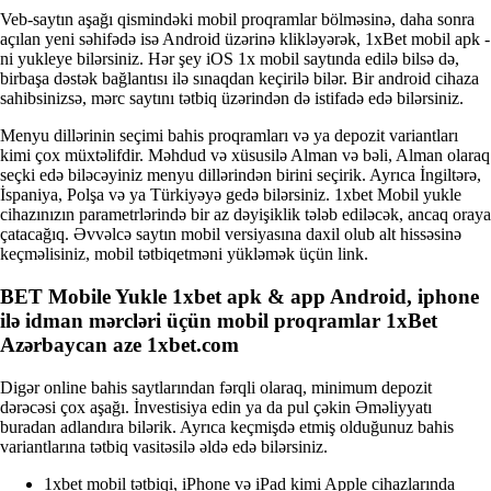
Veb-saytın aşağı qismindəki mobil proqramlar bölməsinə, daha sonra
açılan yeni səhifədə isə Android üzərinə klikləyərək, 1xBet mobil apk -
ni yukleye bilərsiniz. Hər şey iOS 1x mobil saytında edilə bilsə də,
birbaşa dəstək bağlantısı ilə sınaqdan keçirilə bilər. Bir android cihaza
sahibsinizsə, mərc saytını tətbiq üzərindən də istifadə edə bilərsiniz.
Menyu dillərinin seçimi bahis proqramları və ya depozit variantları
kimi çox müxtəlifdir. Məhdud və xüsusilə Alman və bəli, Alman olaraq
seçki edə biləcəyiniz menyu dillərindən birini seçirik. Ayrıca İngiltərə,
İspaniya, Polşa və ya Türkiyəyə gedə bilərsiniz. 1xbet Mobil yukle
cihazınızın parametrlərində bir az dəyişiklik tələb ediləcək, ancaq oraya
çatacağıq. Əvvəlcə saytın mobil versiyasına daxil olub alt hissəsinə
keçməlisiniz, mobil tətbiqetməni yükləmək üçün link.
BET Mobile Yukle 1xbet apk & app Android, iphone
ilə idman mərcləri üçün mobil proqramlar 1xBet
Azərbaycan aze 1xbet.com
Digər online bahis saytlarından fərqli olaraq, minimum depozit
dərəcəsi çox aşağı. İnvestisiya edin ya da pul çəkin Əməliyyatı
buradan adlandıra bilərik. Ayrıca keçmişdə etmiş olduğunuz bahis
variantlarına tətbiq vasitəsilə əldə edə bilərsiniz.
1xbet mobil tətbiqi, iPhone və iPad kimi Apple cihazlarında