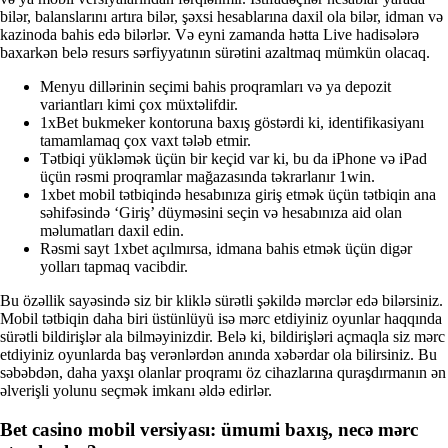
bilər, balanslarını artıra bilər, şəxsi hesablarına daxil ola bilər, idman və
kazinoda bahis edə bilərlər. Və eyni zamanda hətta Live hadisələrə
baxarkən belə resurs sərfiyyatının sürətini azaltmaq mümkün olacaq.
Menyu dillərinin seçimi bahis proqramları və ya depozit
variantları kimi çox müxtəlifdir.
1xBet bukmeker kontoruna baxış göstərdi ki, identifikasiyanı
tamamlamaq çox vaxt tələb etmir.
Tətbiqi yükləmək üçün bir keçid var ki, bu da iPhone və iPad
üçün rəsmi proqramlar mağazasında təkrarlanır 1win.
1xbet mobil tətbiqində hesabınıza giriş etmək üçün tətbiqin ana
səhifəsində ‘Giriş’ düyməsini seçin və hesabınıza aid olan
məlumatları daxil edin.
Rəsmi sayt 1xbet açılmırsa, idmana bahis etmək üçün digər
yolları tapmaq vacibdir.
Bu özəllik sayəsində siz bir kliklə sürətli şəkildə mərclər edə bilərsiniz.
Mobil tətbiqin daha biri üstünlüyü isə mərc etdiyiniz oyunlar haqqında
sürətli bildirişlər ala bilməyinizdir. Belə ki, bildirişləri açmaqla siz mərc
etdiyiniz oyunlarda baş verənlərdən anında xəbərdar ola bilirsiniz. Bu
səbəbdən, daha yaxşı olanlar proqramı öz cihazlarına quraşdırmanın ən
əlverişli yolunu seçmək imkanı əldə edirlər.
Bet casino mobil versiyası: ümumi baxış, necə mərc