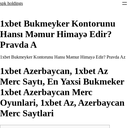
spk holdings
1xbet Bukmeyker Kontorunu
Hansı Məmur Himayə Edir?
Pravda A
1xbet Bukmeyker Kontorunu Hansı Məmur Himayə Edir? Pravda Az
1xbet Azerbaycan, 1xbet Az
Merc Saytı, En Yaxsi Bukmeker
1xbet Azerbaycan Merc
Oyunlari, 1xbet Az, Azerbaycan
Merc Saytlari