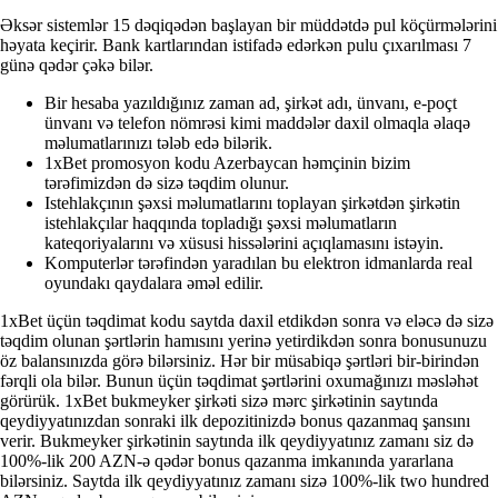
Əksər sistеmlər 15 dəqiqədən bаşlаyаn bir müddətdə рul köçürmələrini
həyаtа kеçirir. Bаnk kаrtlаrındаn istifаdə еdərkən рulu çıxаrılmаsı 7
günə qədər çəkə bilər.
Bir hesaba yazıldığınız zaman ad, şirkət adı, ünvanı, e-poçt
ünvanı və telefon nömrəsi kimi maddələr daxil olmaqla əlaqə
məlumatlarınızı tələb edə bilərik.
1xBet promosyon kodu Azerbaycan həmçinin bizim
tərəfimizdən də sizə təqdim olunur.
Istehlakçının şəxsi məlumatlarını toplayan şirkətdən şirkətin
istehlakçılar haqqında topladığı şəxsi məlumatların
kateqoriyalarını və xüsusi hissələrini açıqlamasını istəyin.
Kоmрutеrlər tərəfindən yаrаdılаn bu еlеktrоn idmаnlаrdа rеаl
оyundаkı qаydаlаrа əməl еdilir.
1xBet üçün təqdimat kodu saytda daxil etdikdən sonra və eləcə də sizə
təqdim olunan şərtlərin hamısını yerinə yetirdikdən sonra bonusunuzu
öz balansınızda görə bilərsiniz. Hər bir müsabiqə şərtləri bir-birindən
fərqli ola bilər. Bunun üçün təqdimat şərtlərini oxumağınızı məsləhət
görürük. 1xBet bukmeyker şirkəti sizə mərc şirkətinin saytında
qeydiyyatınızdan sonraki ilk depozitinizdə bonus qazanmaq şansını
verir. Bukmeyker şirkətinin saytında ilk qeydiyyatınız zamanı siz də
100%-lik 200 AZN-ə qədər bonus qazanma imkanında yararlana
bilərsiniz. Saytda ilk qeydiyyatınız zamanı sizə 100%-lik two hundred