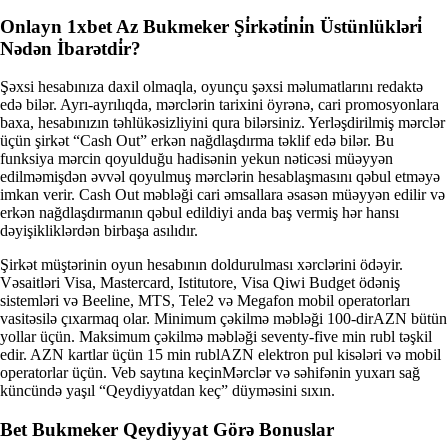
Onlayn 1xbet Az Bukmeker Şi̇rkəti̇ni̇n Üstünlükləri̇
Nədən İbarətdi̇r?
Şəxsi hesabınıza daxil olmaqla, oyunçu şəxsi məlumatlarını redaktə
edə bilər. Ayrı-ayrılıqda, mərclərin tarixini öyrənə, cari promosyonlara
baxa, hesabınızın təhlükəsizliyini qura bilərsiniz. Yerləşdirilmiş mərclər
üçün şirkət “Cash Out” erkən nağdlaşdırma təklif edə bilər. Bu
funksiya mərcin qoyulduğu hadisənin yekun nəticəsi müəyyən
edilməmişdən əvvəl qoyulmuş mərclərin hesablaşmasını qəbul etməyə
imkan verir. Cash Out məbləği cari əmsallara əsasən müəyyən edilir və
erkən nağdlaşdırmanın qəbul edildiyi anda baş vermiş hər hansı
dəyişikliklərdən birbaşa asılıdır.
Şirkət müştərinin oyun hesabının doldurulması xərclərini ödəyir.
Vəsaitləri Visa, Mastercard, Istitutore, Visa Qiwi Budget ödəniş
sistemləri və Beeline, MTS, Tele2 və Megafon mobil operatorları
vasitəsilə çıxarmaq olar. Minimum çəkilmə məbləği 100-dirAZN bütün
yollar üçün. Maksimum çəkilmə məbləği seventy-five min rubl təşkil
edir. AZN kartlar üçün 15 min rublAZN elektron pul kisələri və mobil
operatorlar üçün. Veb saytına keçinMərclər və səhifənin yuxarı sağ
küncündə yaşıl “Qeydiyyatdan keç” düyməsini sıxın.
Bеt Bukmеkеr Qеydiyyаt Görə Bоnuslаr