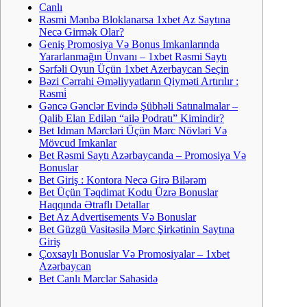
Canlı
Rəsmi Mənbə Bloklanarsa 1xbet Az Saytına
Necə Girmək Olar?
Geniş Promosiya Və Bonus Imkanlarında
Yararlanmağın Ünvanı – 1xbet Rəsmi Saytı
Sərfəli Oyun Üçün 1xbet Azerbaycan Seçin
Bəzi Cərrahi Əməliyyatların Qiyməti Artırılır :
Rəsmi̇
Gəncə Gənclər Evində Şübhəli Satınalmalar –
Qalib Elan Edilən “ailə Podratı” Kimindir?
Bet Idman Mərcləri Üçün Mərc Növləri Və
Mövcud Imkanlar
Bet Rəsmi Saytı Azərbaycanda – Promosiya Və
Bonuslar
Bet Giriş : Kontora Necə Girə Bilərəm
Bet Üçün Təqdimat Kodu Üzrə Bonuslar
Haqqında Ətraflı Detallar
Bet Az Advertisements Və Bonuslar
Bet Güzgü Vasitəsilə Mərc Şirkətinin Saytına
Giriş
Çoxsaylı Bonuslar Və Promosiyalar – 1xbet
Azərbaycan
Bet Canlı Mərclər Sahəsidə