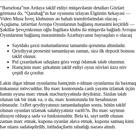
“Barselona”nın Ardaya təklif etdiyi müqavilənin detalları Gözləri
görməsə də, “Qarabağ”ın hər oyununu izləyən Elgünün hekayəsi —
Video Musa İsveç klubunun ən bahalı transferlərindən olacaq –
Açıqlama, təfərrüat Avropa Oyunlarının bağlanış mərasimi keçirildi —
Şəkillər Şevçenkonun oğlu İngiltərə klubu ilə müqavilə bağladı Avropa
Oyunlarının bağlanış mərasimində Azərbaycanın bayraqdarı o olacaq
Saytdakı şəxsi məlumatlarınız tamamilə qorunma altındadır.
Qeydiyyat prosesini tamamlayan zaman, sizə ilk depozit bonusu
təklif olunur.
Pul çıxarılarkən uduşlara görə vergi ödəmək tələb olunmur.
Həmçinin mərc şirkətinin təklif etdiyi oyun növləri üzrə növ
çeşidi də çoxdur.
Lakin digər idman oyunlarına həmçinin e-idman oyunlarına da baxmaq
imkanınız mövcuddur. Bu mərc kontorunda canlı yayımı izləmək üçün
həmin oyuna mərc etmək məcburiyyətində deyilsiniz. Sizdən tələb
olunan tək bir istək va, o da, mərc kontorunda bir hesabınızın
olmasıdır. 1xBet qeydiyyatınızı tamamladıqdan sonra, bütün təklif
olunan oyunları izləmək səlahiyyətiniz varifr?n. Bu mərc saytının
dizaynı olduqca sadə və funksionaldır. Belə ki, sayt tərtib olunan
zaman mərc etmək, kupona oyunlar əlavə etmək, kuponu satmaq kimi
hər nüans sadələşdirilib, istifadəçilərin rahatlığı nəzərə alınıb.