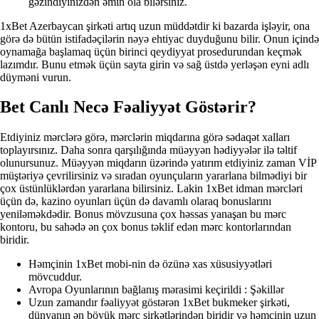
gəzindiyinizdən əmin ola bilərsiniz.
1xBet Azerbaycan şirkəti artıq uzun müddətdir ki bazarda işləyir, ona
görə də bütün istifadəçilərin nəyə ehtiyac duyduğunu bilir. Onun içində
oynamağa başlamaq üçün birinci qeydiyyat prosedurundan keçmək
lazımdır. Bunu etmək üçün sayta girin və sağ üstdə yerləşən eyni adlı
düyməni vurun.
Bet Canlı Necə Fəaliyyət Göstərir?
Etdiyiniz mərclərə görə, mərclərin miqdarına görə sədaqət xalları
toplayırsınız. Daha sonra qarşılığında müəyyən hədiyyələr ilə təltif
olunursunuz. Müəyyən miqdarın üzərində yatırım etdiyiniz zaman VİP
müştəriyə çevrilirsiniz və sıradan oyunçuların yararlana bilmədiyi bir
çox üstünlüklərdən yararlana bilirsiniz. Lakin 1xBet idman mərcləri
üçün də, kazino oyunları üçün də davamlı olaraq bonuslarını
yeniləməkdədir. Bonus mövzusuna çox həssas yanaşan bu mərc
kontoru, bu sahədə ən çox bonus təklif edən mərc kontorlarından
biridir.
Həmçinin 1xBet mobi-nin də özünə xas xüsusiyyətləri
mövcuddur.
Avropa Oyunlarının bağlanış mərasimi keçirildi : Şəkillər
Uzun zamandır fəaliyyət göstərən 1xBet bukmeker şirkəti,
dünyanın ən böyük mərc şirkətlərindən biridir və həmçinin uzun