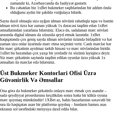
zamandır ki, Azərbaycanda da fəaliyyət gəstərir.
Bu cəhətdən biz 1xBet bukmeker rəqiblərindən bir addım öndə
olduğunu aydın bir şəkildə vurğulaya bilərik.
Sayta daxil olmaqla sizə uyğun idman növünü rahatlıqla tapa və həmin
idman növü üzrə hər zaman yüksək 1x dərəcəsi təqdim edən 1xBet
əmsallarından yararlana bilərsiniz. Eləcə də, sadalanan mərc növləri
arasında digital idmanı da xüsusilə qeyd etmək lazımdır. 1xBet
həqiqətəndə çox geniş sayda idman növlərini özündə birləşdirir və hər
zaman sizə onlar üzərində mərc etmə seçimini verir. Canlı mərclər hər
bir mərc şirkətinin ayrılmaz tərkib hissəsi və mərc növlərindən biridir.
1xBet bu baxımdan çox yaxşı bir yerdədir öz sözünü layiqincə deyir.
Siz mərc şirkətinin saytında təqdim edilən oyunlar üzrə yüksək 1x
əmsalları ilə mərclər edə bilərsiniz.
Üst Bukmeker Kontorlari Ofisi Üzrə
Güvənirlik Və Əmsallar
Ona görə də bukmeker şirkətinfə onlayn mərc etmək çox asandır –
sadə qeydiyyat prosedurunu keçdikdən sonra hətta bir kliklə oyuna
mərc qoymaq mümkündür! 1XBet az, bahis bazarlarının səxavətli bir
sıra ilə həqiqətən asan bir platforma qoyduq – bunların hamısı əsas
ekranın sol tərəfindəki menyuya daxil edilə bilər.