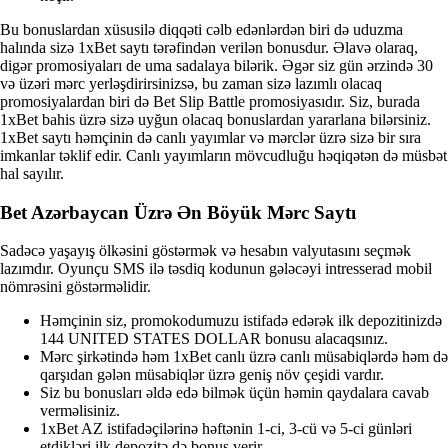
Bu bonuslardan xüsusilə diqqəti cəlb edənlərdən biri də uduzma
halında sizə 1xBet saytı tərəfindən verilən bonusdur. Əlavə olaraq,
digər promosiyaları de uma sadalaya bilərik. Əgər siz gün ərzində 30
və üzəri mərc yerləşdirirsinizsə, bu zaman sizə lazımlı olacaq
promosiyalardan biri də Bet Slip Battle promosiyasıdır. Siz, burada
1xBet bahis üzrə sizə uyğun olacaq bonuslardan yararlana bilərsiniz.
1xBet saytı həmçinin də canlı yayımlar və mərclər üzrə sizə bir sıra
imkanlar təklif edir. Canlı yayımların mövcudluğu həqiqətən də müsbət
hal sayılır.
Bet Azərbaycan Üzrə Ən Böyük Mərc Saytı
Sadəcə yaşayış ölkəsini göstərmək və hesabın valyutasını seçmək
lazımdır. Oyunçu SMS ilə təsdiq kodunun gələcəyi intresserad mobil
nömrəsini göstərməlidir.
Həmçinin siz, promokodumuzu istifadə edərək ilk depozitinizdə
144 UNITED STATES DOLLAR bonusu alacaqsınız.
Mərc şirkətində həm 1xBet canlı üzrə canlı müsabiqlərdə həm də
qarşıdan gələn müsabiqlər üzrə geniş növ çeşidi vardır.
Siz bu bonusları əldə edə bilmək üçün həmin qaydalara cavab
verməlisiniz.
1xBet AZ istifadəçilərinə həftənin 1-ci, 3-cü və 5-ci günləri
etdikləri ilk depozitə də bonus verir.