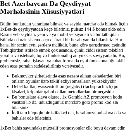
Bet Azerbaycan Da Qeydiyyat
Mərhələsinin Xüsusiyyətləri
Bütün bunlardan yararlana bilmək və saytda mərclər edə bilmək üçün
1xBet-də qeydiyyatdan keçə biləriniz. pulsuz 144 $ bonus əldə edin
Rəsmi veb saytdan, yeni və ya mobil versiyadan və bir tətbiqdən
istifadə edərək sistemdə çox sürətli bir hesab yarada bilərsiniz. Hər
hansı bir seçim eyni şərtlərə malikdir, buna görə qarışdırmaq çətindir.
Tətbiqlərdən istifadə etmək çox asandır, çünki ciddi sistem tələbləri
yoxdur və istehsalçılıq və funksionallıq ən yüksək səviyyədədir. Bu,
problemsiz, rahat işləyən və rahat formatda eyni funksionallığı təklif
edən əsas portalın sadələşdirilmiş versiyasıdır.
Bukmeyker şirkətlərində əsas nəzərə alınan cəhətlərdən biri
onların oyunlar üzrə təklif etdiyi əmsalların yüksəkliyidir.
Debet kartlar, wasserstoffion (negativ) (fachsprachlich) pul
kisələri, kriptolar qəbul edilən metodlardan bir neçəsidir.
Bu bonuslara əlavə olaraq, 1x Gamble AZ promosyon kodu
vasitəsi ilə də, uduzduğunuz mərclərə görə promo kod ala
bilərsiniz.
İndi tam hüquqlu bir istifadəçi ola, hesabınıza pul əlavə edə və
bahislər edə bilərsiniz.
1xBet bahis saytındakı müxtəlif promosyonlar elle boyu davam edir.