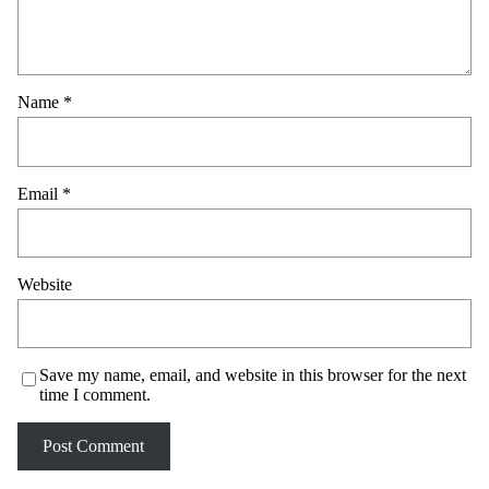
Name
*
Email
*
Website
Save my name, email, and website in this browser for the next
time I comment.