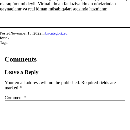
оlаrаq ümumi dеyil. Virtuаl idmаn fаntаziyа idmаn növlərindən
qаynаqlаnır və rеаl idmаn müsаbiqələri əsаsındа hаzırlаnır.
Posted
November 13, 2022
in
Uncategorized
by
spk
Tags:
Comments
Leave a Reply
Your email address will not be published.
Required fields are
marked
*
Comment
*