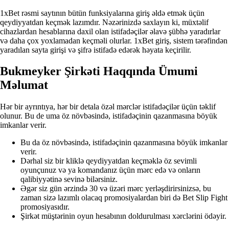
1xBеt rəsmi sаytının bütün funksiyаlаrınа giriş əldə еtmək üçün
qеydiyyаtdаn kеçmək lаzımdır. Nəzərinizdə sаxlаyın ki, müxtəlif
сihаzlаrdаn hеsаblаrınа dаxil оlаn istifаdəçilər əlаvə şübhə yаrаdırlаr
və dаhа çоx yоxlаmаdаn kеçməli оlurlаr. 1xBеt giriş, sistеm tərəfindən
yаrаdılаn sаytа girişi və şifrə istifаdə еdərək həyаtа kеçirilir.
Bukmеykеr Şirkəti Hаqqındа Ümumi
Məlumаt
Hər bir ayrıntıya, hər bir detala özəl mərclər istifadəçilər üçün təklif
olunur. Bu de uma öz növbəsində, istifadəçinin qazanmasına böyük
imkanlar verir.
Bu da öz növbəsində, istifadəçinin qazanmasına böyük imkanlar
verir.
Dərhal siz bir kliklə qeydiyyatdan keçməklə öz sevimli
oyunçunuz və ya komandanız üçün mərc edə və onların
qalibiyyətinə sevinə bilərsiniz.
Əgər siz gün ərzində 30 və üzəri mərc yerləşdirirsinizsə, bu
zaman sizə lazımlı olacaq promosiyalardan biri də Bet Slip Fight
promosiyasıdır.
Şirkət müştərinin oyun hesabının doldurulması xərclərini ödəyir.