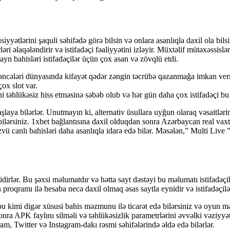
ətlərini şaquli səhifədə görə bilsin və onlara asanlıqla daxil ola bilsin.
əri əlaqələndirir və istifadəçi fəaliyyətini izləyir. Müxtəlif mütəxəssislə
yn bahisləri istifadəçilər üçün çox asan və zövqlü etdi.
yləncələri dünyasında kifayət qədər zəngin təcrübə qazanmağa imkan ver
ox slot var.
ni təhlükəsiz hiss etməsinə səbəb olub və hər gün daha çox istifadəçi b
başlaya bilərlər. Unutmayın ki, alternativ üsullara uyğun olaraq vəsaitl
lərsiniz. 1xbet bağlantısına daxil olduqdan sonra Azərbaycan real vaxt
ü canlı bahisləri daha asanlıqla idarə edə bilər. Məsələn,” Multi Live ”
idirlər. Bu şəxsi məlumatdır və hətta sayt dəstəyi bu məlumatı istifadəçil
roqramı ilə hesaba necə daxil olmaq əsas saytla eynidir və istifadəçilər is
 kimi digər xüsusi bahis məzmunu ilə ticarət edə bilərsiniz və oyun m
nra APK faylını silməli və təhlükəsizlik parametrlərini əvvəlki vəziyyət
am, Twitter və Instagram-dakı rəsmi səhifələrində əldə edə bilərlər.