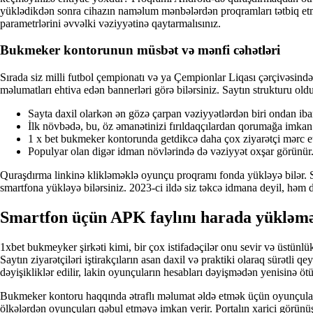
yüklədikdən sonra cihazın naməlum mənbələrdən proqramları tətbiq etmə
parametrlərini əvvəlki vəziyyətinə qaytarmalısınız.
Bukmeker kontorunun müsbət və mənfi cəhətləri
Sırada siz milli futbol çempionatı və ya Çempionlar Liqası çərçivəsində 
məlumatları ehtiva edən bannerləri görə bilərsiniz. Saytın strukturu o
Sayta daxil olarkən ən gözə çarpan vəziyyətlərdən biri ondan ibarət
İlk növbədə, bu, öz əmanətinizi fırıldaqçılardan qorumağa imkan 
1 x bet bukmeker kontorunda getdikcə daha çox ziyarətçi mərc et
Populyar olan digər idman növlərində də vəziyyət oxşar görünür
Quraşdırma linkinə klikləməklə oyunçu proqramı fonda yükləyə bilər. S
smartfona yükləyə bilərsiniz. 2023-ci ildə siz təkcə idmana deyil, həm
Smartfon üçün APK faylını harada yükləmə
1xbet bukmеykеr şirkəti kimi, bir çox istifadəçilər onu sevir və üstünlük
Saytın ziyarətçiləri iştirakçıların asan daxil və praktiki olaraq sürətli
dəyişikliklər edilir, lakin oyunçuların hesabları dəyişmədən yenisinə ötür
Bukmeker kontoru haqqında ətraflı məlumat əldə etmək üçün oyunçular da
ölkələrdən oyunçuları qəbul etməyə imkan verir. Portalın xarici görünüş