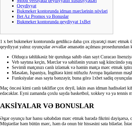
Mobil versiyada qeydiyyatın xüsusiyyətləri
Qeydiyyat
Bukmeker kontorunda idman mərclərinin növləri
Bet Az Promos və Bonuslar
Bukmeker kontorunda qeydiyyat 1xBet
1 x bet bukmeker kontorunda getdikcə daha çox ziyarətçi mərc etmək üçü
qeydiyyat yalnız oyunçular əvvəllər əmanətin açılması prosedurundan 
Olduqca təhlükəsiz bir quruluşa sahib olan sayt Curacao lisenziya
Veb saytına keçin, Mərclər və səhifənin yuxarı sağ küncündə ya
Sevimli matçınızı canlı izləmək və həmin matça mərc etmək iştirak
Məsələn, İspaniya, İngiltərə kimi nüfuzlu Avropa liqalarının məşhu
Funksiyalar əsas sayta bənzəyir, buna görə 1xbet sadiq oyunçula
Maç öncəsi kimi canlı təkliflər çox deyil, lakin əsas idman hadisələri
edəcəklər. Eyni zamanda çoxlu sayda basketbol, ​​xokkey və ya tennis 
AKSİYALAR VƏ BONUSLAR
Əgər oyunçu hər hansı səbəbdən mərc etmək barədə fikrini dəyişərsə, o
Müştərilər həm bütün mərc, həm də onun bir hissəsini sata bilərlər. İst