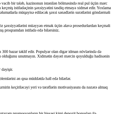
vacib bir tələb, kazinonun istənilən bölməsində real pul üçün mərc
eçmiş istifadəçinin şəxsiyyətini təsdiq etməyə xidmət edir. Yoxlama
məlumatlarla müqayisə ediləcək şəxsi sənədlərin surətlərini göndərməli
öz şəxsiyyətlərini müəyyən etmək üçün əlavə prosedurlardan keçməli
ş proqramdan istifadə edə bilərsiniz.
00 bazar təklif edir. Populyar olan digər idman növlərində də
ullu olduğunu unutmayın. Xidmətin dəyəri mərcin qoyulduğu hadisənin
 dəyişir.
blemlərini ən qısa müddətdə həll edə bilərlər.
nirin keçiriləcəyi yeri və tərəflərin motivasiyasını da nəzərə almaq
ntəzəm promosyonların bir hissəsi kimi depozit bonusları ilə