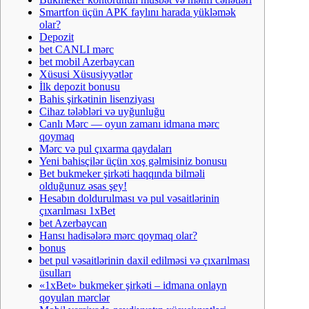
Smartfon üçün APK faylını harada yükləmək
olar?
Depozit
bet CANLI mərc
bet mobil Azerbaycan
Xüsusi Xüsusiyyətlər
İlk depozit bonusu
Bahis şirkətinin lisenziyası
Cihaz tələbləri və uyğunluğu
Canlı Mərc — oyun zamanı idmana mərc
qoymaq
Mərc və pul çıxarma qaydaları
Yeni bahisçilər üçün xoş gəlmisiniz bonusu
Bet bukmeker şirkəti haqqında bilməli
olduğunuz əsas şey!
Hesabın doldurulması və pul vəsaitlərinin
çıxarılması 1xBet
bet Azerbaycan
Hansı hadisələrə mərc qoymaq olar?
bonus
bet pul vəsaitlərinin daxil edilməsi və çıxarılması
üsulları
«1xBet» bukmeker şirkəti – idmana onlayn
qoyulan mərclər