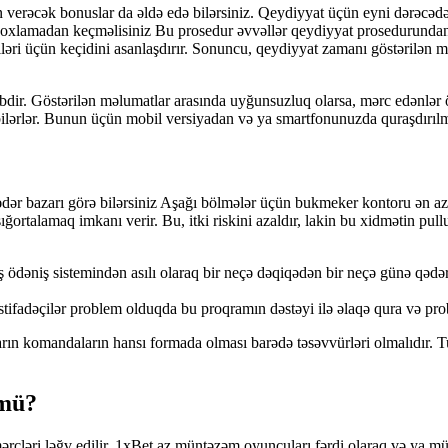
erəcək bonuslar da əldə edə bilərsiniz. Qeydiyyat üçün eyni dərəcədə 
xlamadan keçməlisiniz Bu prosedur əvvəllər qeydiyyat prosedurundan k
iləri üçün keçidini asanlaşdırır. Sonuncu, qeydiyyat zamanı göstərilən 
ir. Göstərilən məlumatlar arasında uyğunsuzluq olarsa, mərc edənlər 
ilərlər. Bunun üçün mobil versiyadan və ya smartfonunuzda quraşdırılmı
 bazarı görə bilərsiniz Aşağı bölmələr üçün bukmeker kontoru ən azı 3
ğortalamaq imkanı verir. Bu, itki riskini azaldır, lakin bu xidmətin p
iş ödəniş sistemindən asılı olaraq bir neçə dəqiqədən bir neçə günə qədər
 istifadəçilər problem olduqda bu proqramın dəstəyi ilə əlaqə qura və pro
rın komandaların hansı formada olması barədə təsəvvürləri olmalıdır. Tur
rmü?
ərcləri ləğv edilir. 1xBet az müntəzəm oyunçuları fərdi olaraq və ya mü