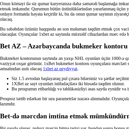
Onun köməyi ilə siz qumar karyeranıza daha səmərəli başlamağa imkan v
etmək imkanıdır. Qurumun bütün üstünlüklərindən yararlanmaq üçün yo
onlayn formatda həyata keçirilir ki, bu da onun qumar saytının ziyarətç
olacaq.
Bu səbəbdən özünüz haqqında ən son məlumatı təqdim etmək çox vacibd
olacaqlar. Oyunçular 1xbet az saytında müxtəlif cihazlardan mərc edə b
Bet AZ – Azərbaycanda bukmeker kontoru
Bukmeker kontorunun saytında ən yaxşı NHL oyunları üçün 1000-ə qədər
vəziyyət oxşar görünür. 1xBet bukmeker kontoru oyunçulara mərcləri sı
əmsalından asılı olacaq
1xbet az qeydiyyat
.
Siz 1.5 avrodan başlayaraq pul çıxara bilərsiniz və şərtlər seçilm
1XBet az sayt oyunları istifadəçilərə iki hissədə təqdim olunur.
Bu proqramın etibarlılığı və təhlükəsizliyi əsas saytla eynidir və
Proqnoz tərtib edərkən bir sıra parametrlər nəzərə alınmalıdır. Oyunçula
lazımdır.
Bet-də mərcdən imtina etmək mümkündü
Bir qayda olaraq, pulsuz mərcin bitmə tarixi var, bundan sonra bonus m