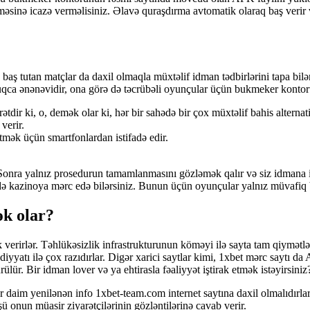
sinə icazə verməlisiniz. Əlavə quraşdırma avtomatik olaraq baş verir v
baş tutan matçlar da daxil olmaqla müxtəlif idman tədbirlərini tapa bilə
lduqca ənənəvidir, ona görə də təcrübəli oyunçular üçün bukmeker kontor
dir ki, o, demək olar ki, hər bir sahədə bir çox müxtəlif bahis alternativ
verir.
mək üçün smartfonlardan istifadə edir.
.
onra yalnız prosedurun tamamlanmasını gözləmək qalır və siz idmana ilk
 də kazinoya mərc edə bilərsiniz. Bunun üçün oyunçular yalnız müvafiq 
k olar?
 verirlər. Təhlükəsizlik infrastrukturunun köməyi ilə sayta tam qiymətlənd
 qeydiyyatı ilə çox razıdırlar. Digər xarici saytlar kimi, 1xbet mərc say
ülür. Bir idman lover və ya ehtirasla fəaliyyət iştirak etmək istəyirsiniz
im yenilənən info 1xbet-team.com internet saytına daxil olmalıdırlar. 
ü onun müasir ziyarətçilərinin gözləntilərinə cavab verir.