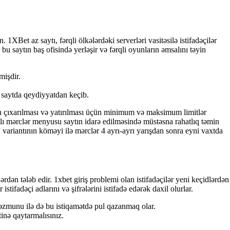
 1XBet az saytı, fərqli ölkələrdəki serverləri vasitəsilə istifadəçilər
r bu saytın baş ofisində yerləşir və fərqli oyunların əmsalını təyin
mişdir.
u saytda qeydiyyatdan keçib.
ərin çıxarılması və yatırılması üçün minimum və maksimum limitlər
lı mərclər menyusu saytın idarə edilməsində müstəsna rahatlıq təmin
 variantının köməyi ilə mərclər 4 ayrı-ayrı yarışdan sonra eyni vaxtda
ərdən tələb edir. 1xbet giriş problemi olan istifadəçilər yeni keçidlərdən
tifadəçi adlarını və şifrələrini istifadə edərək daxil olurlar.
əzmunu ilə də bu istiqamətdə pul qazanmaq olar.
inə qaytarmalısınız.