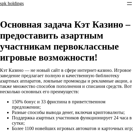
spk holdings
Основная задача Кэт Казино –
предоставить азартным
участникам первоклассные
игровые возможности!
Кэт Казино — не новый сайт в сфере интернет-казино. Игровое
заведение предлагает полную и качественную библиотеку
азартных аппаратов, лояльные промокоды и рекламные акции, а
также множество способов пополнения и списания средств. Вот
несколько основных его преимуществ:
150% бонус и 33 фриспина в приветственном
предложении;
Разные способы вывода денег, включая криптовалюты;
Поддержка азартных участников функционирует 24 часа в
сутки;
Более 1100 новейших игровых автоматов и карточных игр;