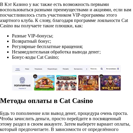
В Кэт Казино у вас также есть возможность первыми
воспользоваться разными преимуществами и акциями, если вам
посчастливилось стать участником VIP-программы этого
азартного клуба. К слову, благодаря программе лояльности Cat
Casino вы получаете такие плюшки, как:
Разные VIP-бонусы;
Возвратный бонус;
Регулярные бесплатные вращения;
Незамедлительная обработка вывода денег;
Бонус-коды Cat Casino;
Методы оплаты в Cat Casino
Будь то пополнение или вывод денег, процедура очень проста.
Чтобы зачислить деньги, просто перейдите в посвященный
этому раздел в своем аккаунте. Затем выберете вариант оплаты,
который предпочитаете. В зависимости от определённого