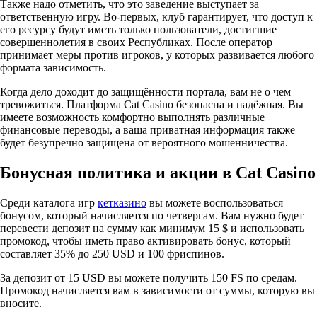
Также надо отметить, что это заведение выступает за
ответственную игру. Во-первых, клуб гарантирует, что доступ к
его ресурсу будут иметь только пользователи, достигшие
совершеннолетия в своих Республиках. После оператор
принимает меры против игроков, у которых развивается любого
формата зависимость.
Когда дело доходит до защищённости портала, вам не о чем
тревожиться. Платформа Cat Casino безопасна и надёжная. Вы
имеете возможность комфортно выполнять различные
финансовые переводы, а ваша приватная информация также
будет безупречно защищена от вероятного мошенничества.
Бонусная политика и акции в Cat Casino
Среди каталога игр
кетказино
вы можете воспользоваться
бонусом, который начисляется по четвергам. Вам нужно будет
перевести депозит на сумму как минимум 15 $ и использовать
промокод, чтобы иметь право активировать бонус, который
составляет 35% до 250 USD и 100 фриспинов.
За депозит от 15 USD вы можете получить 150 FS по средам.
Промокод начисляется вам в зависимости от суммы, которую вы
вносите.