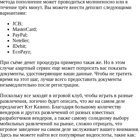
метода пополнение может проводиться молниеносно или в
течение трёх минут. Вы можете внести депозит следующими
вариантами:
JCB;
MasterCard;
PayPal;
Neteller;
IDebit;
EcoPayz;
При съёме денег процедура примерно такая же. Но в этом
случае азартный сервис еще может попросить вас показать
документы, удостоверяющие ваши данные. Чтобы не тратить
время на этот шаг, лучше всего предоставить документы
незамедлительно после регистрации.
Поскольку все заходят в игровой клуб, чтобы играть в разные
развлечения, логично будет описать, что же на самом деле
предлагает Кэт Казино. Благодаря большому количеству
вендеров и других развлечений от разных известных
разработчиков вендеров, а также самому солидному выбору
мобильных развлечений на рынке, сложно отрицать, что
игровое заведение на самом деле заслуживает вашего внимания.
Здесь вы можете найти все популярные видеослоты, такие как: