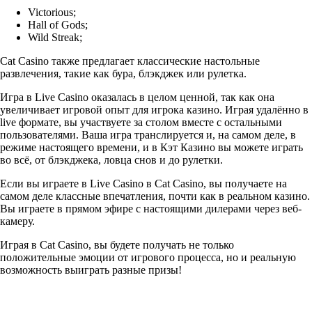
Victorious;
Hall of Gods;
Wild Streak;
Cat Casino также предлагает классические настольные
развлечения, такие как бура, блэкджек или рулетка.
Игра в Live Casino оказалась в целом ценной, так как она
увеличивает игровой опыт для игрока казино. Играя удалённо в
live формате, вы участвуете за столом вместе с остальными
пользователями. Ваша игра транслируется и, на самом деле, в
режиме настоящего времени, и в Кэт Казино вы можете играть
во всё, от блэкджека, ловца снов и до рулетки.
Если вы играете в Live Casino в Cat Casino, вы получаете на
самом деле классные впечатления, почти как в реальном казино.
Вы играете в прямом эфире с настоящими дилерами через веб-
камеру.
Играя в Cat Casino, вы будете получать не только
положительные эмоции от игрового процесса, но и реальную
возможность выиграть разные призы!