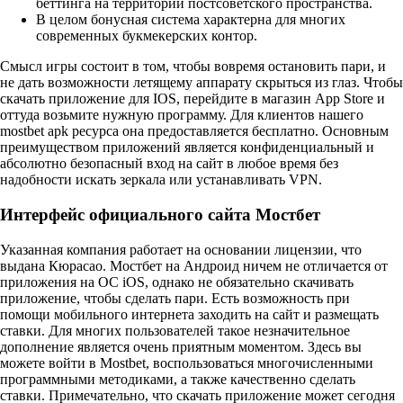
беттинга на территории постсоветского пространства.
В целом бонусная система характерна для многих
современных букмекерских контор.
Смысл игры состоит в том, чтобы вовремя остановить пари, и
не дать возможности летящему аппарату скрыться из глаз. Чтобы
скачать приложение для IOS, перейдите в магазин App Store и
оттуда возьмите нужную программу. Для клиентов нашего
mostbet apk ресурса она предоставляется бесплатно. Основным
преимуществом приложений является конфиденциальный и
абсолютно безопасный вход на сайт в любое время без
надобности искать зеркала или устанавливать VPN.
Интерфейс официального сайта Мостбет
Указанная компания работает на основании лицензии, что
выдана Кюрасао. Мостбет на Андроид ничем не отличается от
приложения на ОС iOS, однако не обязательно скачивать
приложение, чтобы сделать пари. Есть возможность при
помощи мобильного интернета заходить на сайт и размещать
ставки. Для многих пользователей такое незначительное
дополнение является очень приятным моментом. Здесь вы
можете войти в Mostbet, воспользоваться многочисленными
программными методиками, а также качественно сделать
ставки. Примечательно, что скачать приложение может сегодня