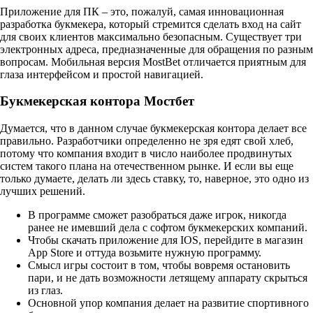
Приложение для ПК – это, пожалуй, самая инновационная
разработка букмекера, который стремится сделать вход на сайт
для своих клиентов максимально безопасным. Существует три
электронных адреса, предназначенные для обращения по разным
вопросам. Мобильная версия MostBet отличается приятным для
глаза интерфейсом и простой навигацией.
Букмекерская контора Мостбет
Думается, что в данном случае букмекерская контора делает все
правильно. Разработчики определенно не зря едят свой хлеб,
потому что компания входит в число наиболее продвинутых
систем такого плана на отечественном рынке. И если вы еще
только думаете, делать ли здесь ставку, то, наверное, это одно из
лучших решений.
В программе сможет разобраться даже игрок, никогда
ранее не имевший дела с софтом букмекерских компаний.
Чтобы скачать приложение для IOS, перейдите в магазин
App Store и оттуда возьмите нужную программу.
Смысл игры состоит в том, чтобы вовремя остановить
пари, и не дать возможности летящему аппарату скрыться
из глаз.
Основной упор компания делает на развитие спортивного