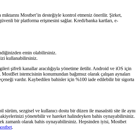
iktarını Mostbet’in desteğiyle kontrol etmeniz önerilir. Şirket,
venli bir platforma erişmesini sağlar. Kredi/banka kartları, e-
iğinizden emin olabilirsiniz.
zi kullanabilirsiniz.
ri şifreli kanallar aracılığıyla yönetime iletilir. Android ve iOS için
um, MostBet istemcisinin konumundan bağımsız olarak çalışan aynaları
eği vardır. Kaybedilen bahisler için %100 iade edilebilir bir sigorta
sürüm, sezgisel ve kullanıcı dostu bir düzen ile masaüstü site ile aynı
bakiyelerinizi yönetebilir ve hareket halindeyken bahis oynayabilirsiniz.
k zamanlı olarak bahis oynayabilirsiniz. Hepsinden iyisi, Mostbet
ostbet
.