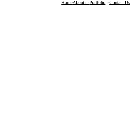
Home
About us
Portfolio
Contact Us