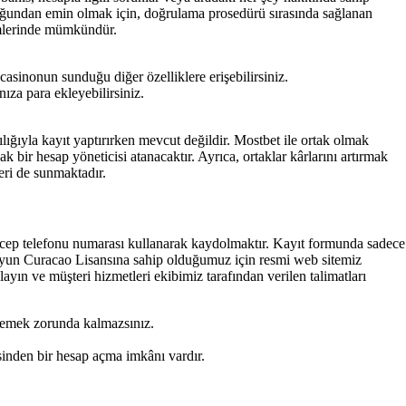
duğundan emin olmak için, doğrulama prosedürü sırasında sağlanan
rümlerinde mümkündür.
 casinonun sunduğu diğer özelliklere erişebilirsiniz.
ıza para ekleyebilirsiniz.
ılığıyla kayıt yaptırırken mevcut değildir. Mostbet ile ortak olmak
 bir hesap yöneticisi atanacaktır. Ayrıca, ortaklar kârlarını artırmak
eri de sunmaktadır.
im cep telefonu numarası kullanarak kaydolmaktır. Kayıt formunda sadece
bir oyun Curacao Lisansına sahip olduğumuz için resmi web sitemiz
ın ve müşteri hizmetleri ekibimiz tarafından verilen talimatları
klemek zorunda kalmazsınız.
nsinden bir hesap açma imkânı vardır.