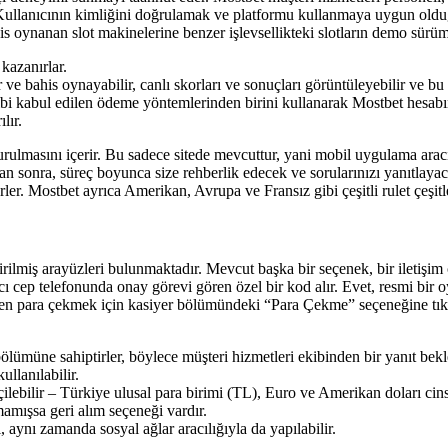
r. Kullanıcının kimliğini doğrulamak ve platformu kullanmaya uygun ol
ahis oynanan slot makinelerine benzer işlevsellikteki slotların demo sü
kazanırlar.
 ve bahis oynayabilir, canlı skorları ve sonuçları görüntüleyebilir ve bu
gibi kabul edilen ödeme yöntemlerinden birini kullanarak Mostbet hesabın
lır.
ldurulmasını içerir. Bu sadece sitede mevcuttur, yani mobil uygulama arac
n sonra, süreç boyunca size rehberlik edecek ve sorularınızı yanıtlayacak
ler. Mostbet ayrıca Amerikan, Avrupa ve Fransız gibi çeşitli rulet çeşitl
tirilmiş arayüzleri bulunmaktadır. Mevcut başka bir seçenek, bir iletiş
lanıcı cep telefonunda onay görevi gören özel bir kod alır. Evet, resmi 
ten para çekmek için kasiyer bölümündeki “Para Çekme” seçeneğine tıklay
ölümüne sahiptirler, böylece müşteri hizmetleri ekibinden bir yanıt be
llanılabilir.
eçilebilir – Türkiye ulusal para birimi (TL), Euro ve Amerikan doları ci
mışsa geri alım seçeneği vardır.
 aynı zamanda sosyal ağlar aracılığıyla da yapılabilir.