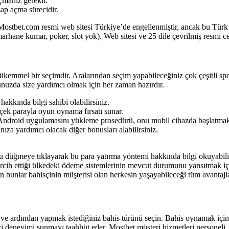
çmanız gerekir.
ap açma sürecidir.
Mostbet.com resmi web sitesi Türkiye’de engellenmiştir, ancak bu Türk
umarhane kumar, poker, slot yok). Web sitesi ve 25 dile çevrilmiş resmi c
 mükemmel bir seçimdir. Aralarından seçim yapabileceğiniz çok çeşitli sp
unuzda size yardımcı olmak için her zaman hazırdır.
hakkında bilgi sahibi olabilirsiniz.
rçek parayla oyun oynama fırsatı sunar.
ndroid uygulamasını yükleme prosedürü, onu mobil cihazda başlatmak ve 
ıza yardımcı olacak diğer bonusları alabilirsiniz.
 düğmeye tıklayarak bu para yatırma yöntemi hakkında bilgi okuyabilir
tercih ettiği ülkedeki ödeme sistemlerinin mevcut durumunu yansıtmak iç
ün bunlar bahisçinin müşterisi olan herkesin yaşayabileceği tüm avantajl
n ve ardından yapmak istediğiniz bahis türünü seçin. Bahis oynamak için 
miçi deneyimi sunmayı taahhüt eder. Mostbet müşteri hizmetleri personeli,