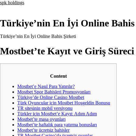
spk holdings
Türkiye’nin En İyi Online Bahis
Türkiye’nin En İyi Online Bahis Şirketi
Mostbet’te Kayıt ve Giriş Süreci
Content
Mostbet’e Nasıl Para Yatırılır?
Mostbet Spor Bahisleri Promosyonları
Türkiye’de Online Casino Mostbet
Türk Oyuncular için Mostbet Hoşgeldin Bonusu
TR sitesinin mobil versiyonu
Türkler için Mostbet’e Kayıt: Adım Adım
Mostbet’te masa oyunları
Mostbet’te haftalık para yatırma bonusları
Mostbet’te ücretsiz bahisler
TR Mostbet Casino’da ücretsiz oyunlar