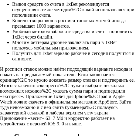
Вывод средств со счета в 1xBet рекомендуется
осуществлять те же методом%2C какой использовался при
пополнении счета.
Количество рынков в росписи топовых матчей иногда
превышает 1000 вариантов.
Удобный методом забросить средства и счет – пополнить
1xBet через билайн.
Многим беттерам удобнее заключать пари в 1xBet
пользуясь мобильным приложением.
Получить для 1xbet зеркало рабочее в сегодня получится и
саппорте.
И росписи ставок можно найти подходящий варианте исхода и
нажать на предлагаемый показатель. Если заключается
ординар%2C то нужно доказать размер ставки и подтвердить ее.
Этого заключить «экспресс»%2C нужно выбрать несколько
возможных исходов%2C указать сумма пари и подтвердили
«экспресс». Приложение 1хБет для Iphone%2C Ipad и Apple
Watch можно скачать в официальном магазине AppStore. Зайти
туда невозможно и с веб-сайта букмекера%2C пользуясь
характерной ссылкой в лаберы верхнем углу экрана.
Приложение «весит» 63. 7 Мб и корректно работает на
устройствах с версией iOS 9. 0 и выше.