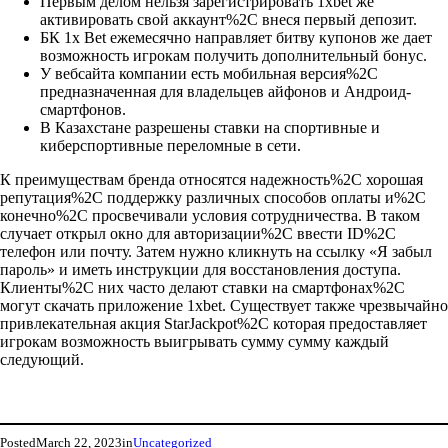
Первым делом нельзя зарегистрировать 1xbet же
активировать свой аккаунт%2C внеся первый депозит.
БК 1x Bet ежемесячно направляет битву купонов же дает
возможность игрокам получить дополнительный бонус.
У вебсайта компании есть мобильная версия%2C
предназначенная для владельцев айфонов и Андроид-
смартфонов.
В Казахстане разрешены ставки на спортивные и
киберспортивные переломные в сети.
К преимуществам бренда относятся надежность%2C хорошая
репутация%2C поддержку различных способов оплаты и%2C
конечно%2C просвечивали условия сотрудничества. В таком
случает открыл окно для авторизации%2C ввести ID%2C
телефон или почту. Затем нужно кликнуть на ссылку «Я забыл
пароль» и иметь инструкции для восстановления доступа.
Клиенты%2C них часто делают ставки на смартфонах%2C
могут скачать приложение 1xbet. Существует также чрезвычайно
привлекательная акция StarJackpot%2C которая предоставляет
игрокам возможность выигрывать сумму сумму каждый
следующий.
Posted
March 22, 2023
in
Uncategorized