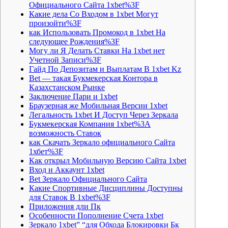
Официального Сайта 1хbet%3F
Какие дела Со Входом в 1xbet Могут
произойти%3F
как Использовать Промокод в 1xbet На
следующее Рождения%3F
Могу ли Я Делать Ставки На 1xbet нет
Учетной Записи%3F
Гайд По Депозитам и Выплатам В 1xbet Kz
Bet — такая Букмекерская Контора в
Казахстанском Рынке
Заключение Пари и 1xbet
Браузерная же Мобильная Версии 1xbet
Легальность 1xbet И Доступ Через Зеркала
Букмекерская Компания 1xbet%3A
возможность Ставок
как Скачать Зеркало официального Сайта
1хбет%3F
Как открыл Мобильную Версию Сайта 1xbet
Вход и Аккаунт 1xbet
Bet Зеркало Официального Сайта
Какие Спортивные Дисциплины Доступны
для Ставок В 1xbet%3F
Приложения дли Пк
Особенности Пополнение Счета 1xbet
Зеркало 1xbet” “для Обхода Блокировки Бк