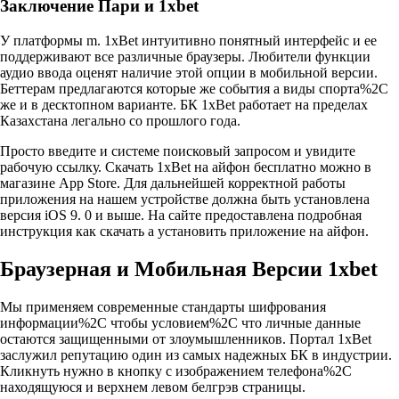
Заключение Пари и 1xbet
У платформы m. 1xBet интуитивно понятный интерфейс и ее
поддерживают все различные браузеры. Любители функции
аудио ввода оценят наличие этой опции в мобильной версии.
Беттерам предлагаются которые же события а виды спорта%2C
же и в десктопном варианте. БК 1xBet работает на пределах
Казахстана легально со прошлого года.
Просто введите и системе поисковый запросом и увидите
рабочую ссылку. Скачать 1xBet на айфон бесплатно можно в
магазине App Store. Для дальнейшей корректной работы
приложения на нашем устройстве должна быть установлена
версия iOS 9. 0 и выше. На сайте предоставлена подробная
инструкция как скачать а установить приложение на айфон.
Браузерная и Мобильная Версии 1xbet
Мы применяем современные стандарты шифрования
информации%2C чтобы условием%2C что личные данные
остаются защищенными от злоумышленников. Портал 1xBet
заслужил репутацию один из самых надежных БК в индустрии.
Кликнуть нужно в кнопку с изображением телефона%2C
находящуюся и верхнем левом белгрэв страницы.