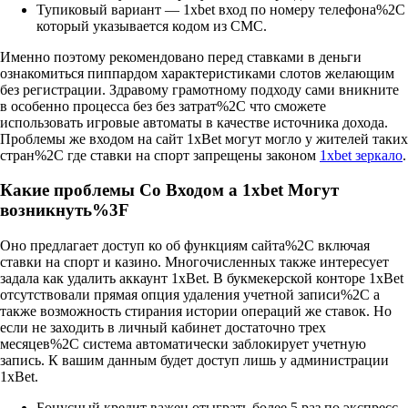
Тупиковый вариант — 1xbet вход по номеру телефона%2C
который указывается кодом из СМС.
Именно поэтому рекомендовано перед ставками в деньги
ознакомиться пиппардом характеристиками слотов желающим
без регистрации. Здравому грамотному подходу сами вникните
в особенно процесса без без затрат%2C что сможете
использовать игровые автоматы в качестве источника дохода.
Проблемы же входом на сайт 1xBet могут могло у жителей таких
стран%2C где ставки на спорт запрещены законом
1xbet зеркало
.
Какие проблемы Со Входом а 1xbet Могут
возникнуть%3F
Оно предлагает доступ ко об функциям сайта%2C включая
ставки на спорт и казино. Многочисленных также интересует
задала как удалить аккаунт 1xBet. В букмекерской конторе 1xBet
отсутствовали прямая опция удаления учетной записи%2C а
также возможность стирания истории операций же ставок. Но
если не заходить в личный кабинет достаточно трех
месяцев%2C система автоматически заблокирует учетную
запись. К вашим данным будет доступ лишь у администрации
1xBet.
Бонусный кредит важен отыграть более 5 раз по экспресс-