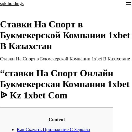
spk holdings
Ставки На Спорт в
Букмекерской Компании 1xbet
В Казахстан
Ставки На Спорт в Букмекерской Компании 1xbet В Казахстане
“ставки На Спорт Онлайн
Букмекерская Компания 1xbet
ᐉ Kz 1xbet Com
Content
Как Скачать Приложение С Зеркала