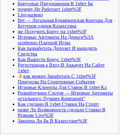
Бонусные Предложения В 1хбет Бк
почему Не Работает 1xbet%3F
Live-казино
Bet — Легальная Букмекерская Контора Для
Беттеров одним Казахстана
же Получить Бонус на 1xbet%3F
Игровые Автоматы На Деньги%3A
особенно Платной Игры
Как разработать Депозит И выходить
Средства
Как Вывести Бонус 1xbet%3F
Регистрация а Вход В Аккаунт На Сайте
1хбет
как можно Заработать С 1xbet%3F
Прогнозы На Спортивные События
Игровые Клиенты Для Ставок В 1xbet Kz
Разработчики Слотов — Игровые Автоматы
остального Лучших Компаний”
Как сделано В 1xbet Ставки На Спорт
разве Ли Возможность сделали Ставки В
Режиме Live%3F
Законна Ли Бк В Казахстане%3F