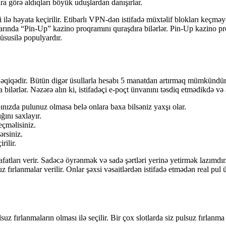
 görə aldıqları böyük uduşlardan danışırlar.
i ilə həyata keçirilir. Etibarlı VPN-dən istifadə müxtəlif blokları keçm
nlarında “Pin-Up” kazino proqramını quraşdıra bilərlər. Pin-Up kazino 
xüsusilə populyardır.
qiqədir. Bütün digər üsullarla hesabı 5 manatdan artırmaq mümkündür. 
apa bilərlər. Nəzərə alın ki, istifadəçi e-poçt ünvanını təsdiq etmədikdə
nızda pulunuz olmasa belə onlara baxa bilsəniz yaxşı olar.
ğını saxlayır.
çməlisiniz.
ərsiniz.
ilir.
atları verir. Sadəcə öyrənmək və sadə şərtləri yerinə yetirmək lazımd
 fırlanmalar verilir. Onlar şəxsi vəsaitlərdən istifadə etmədən real pu
uz fırlanmaların olması ilə seçilir. Bir çox slotlarda siz pulsuz fırlan