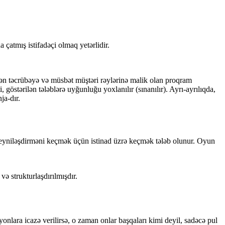
atmış istifadəçi olmaq yetərlidir.
yən təcrübəyə və müsbət müştəri rəylərinə malik olan proqram
 göstərilən tələblərə uyğunluğu yoxlanılır (sınanılır). Ayrı-ayrılıqda,
ja-dır.
 eyniləşdirməni keçmək üçün istinad üzrə keçmək tələb olunur. Oyun
 strukturlaşdırılmışdır.
nlara icazə verilirsə, o zaman onlar başqaları kimi deyil, sadəcə pul