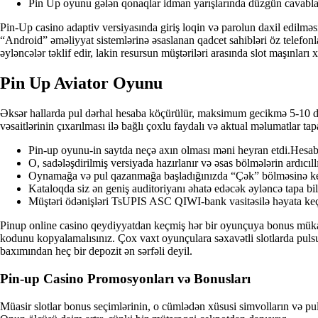
Pin Up oyunu gələn qonaqlar idman yarışlarında düzgün cavablara
Pin-Up casino adaptiv versiyasında giriş loqin və parolun daxil edilməs
“Android” əməliyyat sistemlərinə əsaslanan qadcet sahibləri öz telefo
əyləncələr təklif edir, lakin resursun müştəriləri arasında slot maşınları 
Pin Up Aviator Oyunu
Əksər hallarda pul dərhal hesaba köçürülür, maksimum gecikmə 5-10 də
vəsaitlərinin çıxarılması ilə bağlı çoxlu faydalı və aktual məlumatlar t
Pin-up oyunu-in saytda neçə axın olması məni heyran etdi.Hesabı
O, sadələşdirilmiş versiyada hazırlanır və əsas bölmələrin ardıcıllı
Oynamağa və pul qazanmağa başladığınızda “Çək” bölməsinə ke
Kataloqda siz ən geniş auditoriyanı əhatə edəcək əyləncə tapa bil
Müştəri ödənişləri TsUPIS ASC QIWI-bank vasitəsilə həyata keçir
Pinup online casino qeydiyyatdan keçmiş hər bir oyunçuya bonus mükaf
kodunu kopyalamalısınız. Çox vaxt oyunçulara səxavətli slotlarda pulsuz
baxımından heç bir depozit ən sərfəli deyil.
Pin-up Casino Promosyonları və Bonusları
Müasir slotlar bonus seçimlərinin, o cümlədən xüsusi simvolların və puls