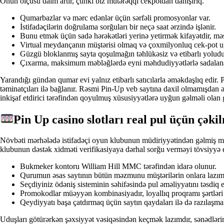
Onun ölçüsü daim artır, çünki biz mütərəqqi cekpotdan danışırıq.
Qumarbazlar və mərc edənlər üçün sərfəli promosyonlar var.
İstifadəçilərin doğrulama sorğuları bir neçə saat ərzində işlənir.
Bunu etmək üçün sadə hərəkətləri yerinə yetirmək kifayətdir, mə
Virtual meydançanın müştərisi olmaq və çoxmilyonluq cek-pot uğ
Güzgü bloklanmış sayta qoşulmağın təhlükəsiz və etibarlı yoludu
Çıxarma, maksimum məbləğlərdə eyni məhdudiyyətlərlə sadalan
Yarandığı gündən qumar evi yalnız etibarlı satıcılarla əməkdaşlıq edir
təminatçıları ilə bağlanır. Rəsmi Pin-Up veb saytına daxil olmamışdan əvv
inkişaf etdirici tərəfindən qoyulmuş xüsusiyyətlərə uyğun gəlməli olan gəl
Pin Up casino slotları real pul üçün çək
Növbəti mərhələdə istifadəçi oyun klubunun müdiriyyətindən gəlmiş mə
klubunun dəstək xidməti verifikasiyaya dərhal sorğu verməyi tövsiyyə e
Bukmeker kontoru William Hill MMC tərəfindən idarə olunur.
Qurumun əsas saytının bütün məzmunu müştərilərin onlara lazım o
Seçdiyiniz ödəniş sisteminin səhifəsində pul əməliyyatını təsdiq 
Promokodlar müəyyən kombinasiyadır, loyallıq proqramı şərtləri
Qeydiyyatı başa çatdırmaq üçün saytın qaydaları ilə də razılaşmal
Uduşları götürərkən şəxsiyyət vəsiqəsindən keçmək lazımdır, sənədlərim 