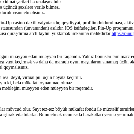
xidmət şərtləri ilə razılaşmalıdır
ə üçüncü şəxslərə verilə bilməz.
durulmasını etməlisiniz.
n-Up casino daxili valyutasıdır, qeydiyyat, profilin doldurulması, aktiv
 statusundan (ünvanından) asılıdır. IOS istifadəçiləri Pin-Up proqramını
usi quraşdırma arch faylını yükləmək imkanına malikdirlər
https://pin
i müəyyən edən müəyyən bir rəqəmdir. Yalnız bonuslar tam mərc edildik
şı vaxt keçirmək və daha da maraqlı oyun maşınlarını sınamaq üçün ə
l qoymalısınız.
eal deyil, virtual pul üçün həyata keçirilir.
ın ki, belə mükafatı oynanmaq olmaz.
n məbləğini müəyyən edən müəyyən bir rəqəmdir.
r mövcud olur. Sayt tez-tez böyük mükafat fondu ilə müxtəlif turnirlərə 
a iştirak edə bilərlər. Bunu etmək üçün sadə hərəkətləri yerinə yetirmək