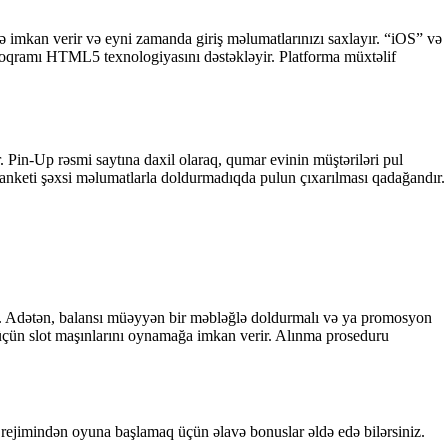
əyə imkan verir və eyni zamanda giriş məlumatlarınızı saxlayır. “iOS” və
proqramı HTML5 texnologiyasını dəstəkləyir. Platforma müxtəlif
Pin-Up rəsmi saytına daxil olaraq, qumar evinin müştəriləri pul
 və anketi şəxsi məlumatlarla doldurmadıqda pulun çıxarılması qadağandır.
ır. Adətən, balansı müəyyən bir məbləğlə doldurmalı və ya promosyon
l üçün slot maşınlarını oynamağa imkan verir. Alınma proseduru
ma rejimindən oyuna başlamaq üçün əlavə bonuslar əldə edə bilərsiniz.