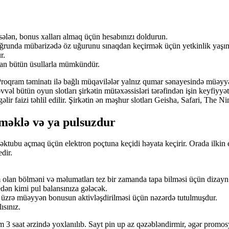
sələn, bonus xalları almaq üçün hesabınızı doldurun.
runda mübarizədə öz uğurunu sınaqdan keçirmək üçün yetkinlik yaşına ç
r.
an bütün üsullarla mümkündür.
. Proqram təminatı ilə bağlı müqavilələr yalnız qumar sənayesində müəy
əl bütün oyun slotları şirkətin mütəxəssisləri tərəfindən işin keyfiyyəti,
ir faizi təhlil edilir. Şirkətin ən məşhur slotları Geisha, Safari, The Nin
ilməklə və ya pulsuzdur
ktubu açmaq üçün elektron poçtuna keçidi həyata keçirir. Orada ilkin
dir.
lan bölməni və məlumatları tez bir zamanda tapa bilməsi üçün dizayn və
edən kimi pul balansınıza gələcək.
 üzrə müəyyən bonusun aktivləşdirilməsi üçün nəzərdə tutulmuşdur.
ısınız.
3 saat ərzində yoxlanılıb. Sayt pin up az qəzəbləndirmir, əgər promosyo