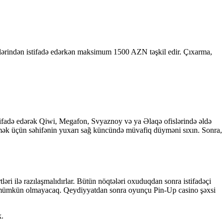
indən istifadə edərkən maksimum 1500 AZN təşkil edir. Çıxarma,
tifadə edərək Qiwi, Megafon, Svyaznoy və ya Əlaqə ofislərində əldə
tmək üçün səhifənin yuxarı sağ küncündə müvafiq düyməni sıxın. Sonra,
əri ilə razılaşmalıdırlar. Bütün nöqtələri oxuduqdan sonra istifadəçi
akı mümkün olmayacaq. Qeydiyyatdan sonra oyunçu Pin-Up casino şəxsi
k.