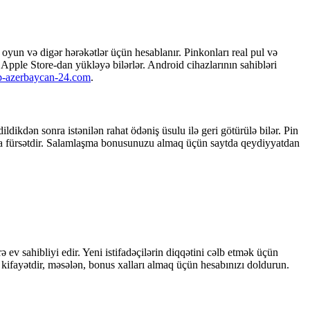
 oyun və digər hərəkətlər üçün hesablanır. Pinkonları real pul və
 Apple Store-dan yükləyə bilərlər. Android cihazlarının sahibləri
up-azerbaycan-24.com
.
dən sonra istənilən rahat ödəniş üsulu ilə geri götürülə bilər. Pin
la fürsətdir. Salamlaşma bonusunuzu almaq üçün saytda qeydiyyatdan
ev sahibliyi edir. Yeni istifadəçilərin diqqətini cəlb etmək üçün
 kifayətdir, məsələn, bonus xalları almaq üçün hesabınızı doldurun.