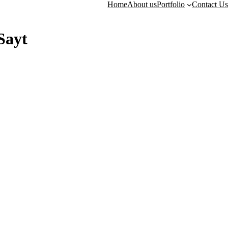
Home
About us
Portfolio
Contact Us
Sayt