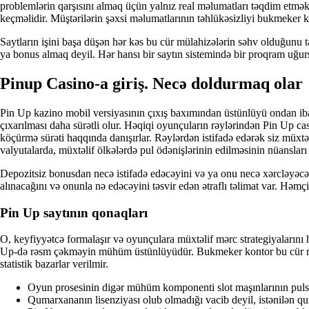
problemlərin qarşısını almaq üçün yalnız real məlumatları təqdim etmə
keçməlidir. Müştərilərin şəxsi məlumatlarının təhlükəsizliyi bukmeker ko
Saytların işini başa düşən hər kəs bu cür mülahizələrin səhv olduğunu t
ya bonus almaq deyil. Hər hansı bir saytın sistemində bir proqram uğur
Pinup Casino-a giriş. Necə doldurmaq olar
Pin Up kazino mobil versiyasının çıxış baxımından üstünlüyü ondan ibarə
çıxarılması daha sürətli olur. Həqiqi oyunçuların rəylərindən Pin Up c
köçürmə sürəti haqqında danışırlar. Rəylərdən istifadə edərək siz müxt
valyutalarda, müxtəlif ölkələrdə pul ödənişlərinin edilməsinin nüanslar
Depozitsiz bonusdan necə istifadə edəcəyini və ya onu necə xərcləyəcə
alınacağını və onunla nə edəcəyini təsvir edən ətraflı təlimat var. Hə
Pin Up saytının qonaqları
O, keyfiyyətcə formalaşır və oyunçulara müxtəlif mərc strategiyaların
Up-də rəsm çəkməyin mühüm üstünlüyüdür. Bukmeker kontor bu cür mürəkk
statistik bazarlar verilmir.
Oyun prosesinin digər mühüm komponenti slot maşınlarının pulsu
Qumarxananın lisenziyası olub olmadığı vacib deyil, istənilən qum