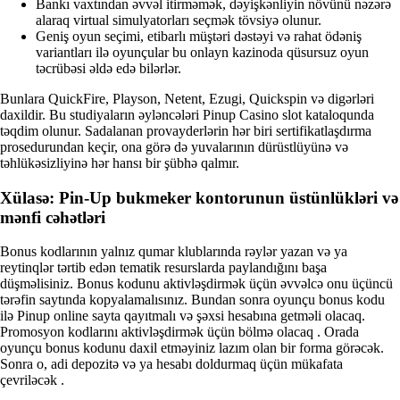
Bankı vaxtından əvvəl itirməmək, dəyişkənliyin növünü nəzərə
alaraq virtual simulyatorları seçmək tövsiyə olunur.
Geniş oyun seçimi, etibarlı müştəri dəstəyi və rahat ödəniş
variantları ilə oyunçular bu onlayn kazinoda qüsursuz oyun
təcrübəsi əldə edə bilərlər.
Bunlara QuickFire, Playson, Netent, Ezugi, Quickspin və digərləri
daxildir. Bu studiyaların əyləncələri Pinup Casino slot kataloqunda
təqdim olunur. Sadalanan provayderlərin hər biri sertifikatlaşdırma
prosedurundan keçir, ona görə də yuvalarının dürüstlüyünə və
təhlükəsizliyinə hər hansı bir şübhə qalmır.
Xülasə: Pin-Up bukmeker kontorunun üstünlükləri və
mənfi cəhətləri
Bonus kodlarının yalnız qumar klublarında rəylər yazan və ya
reytinqlər tərtib edən tematik resurslarda paylandığını başa
düşməlisiniz. Bonus kodunu aktivləşdirmək üçün əvvəlcə onu üçüncü
tərəfin saytında kopyalamalısınız. Bundan sonra oyunçu bonus kodu
ilə Pinup online sayta qayıtmalı və şəxsi hesabına getməli olacaq.
Promosyon kodlarını aktivləşdirmək üçün bölmə olacaq . Orada
oyunçu bonus kodunu daxil etməyiniz lazım olan bir forma görəcək.
Sonra o, adi depozitə və ya hesabı doldurmaq üçün mükafata
çevriləcək .