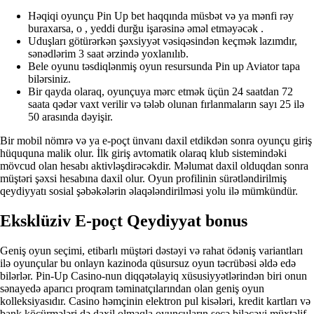
Həqiqi oyunçu Pin Up bet haqqında müsbət və ya mənfi rəy
buraxarsa, o , yeddi durğu işarəsinə əməl etməyəcək .
Uduşları götürərkən şəxsiyyət vəsiqəsindən keçmək lazımdır,
sənədlərim 3 saat ərzində yoxlanılıb.
Bele oyunu təsdiqlənmiş oyun resursunda Pin up Aviator tapa
bilərsiniz.
Bir qayda olaraq, oyunçuya mərc etmək üçün 24 saatdan 72
saata qədər vaxt verilir və tələb olunan fırlanmaların sayı 25 ilə
50 arasında dəyişir.
Bir mobil nömrə və ya e-poçt ünvanı daxil etdikdən sonra oyunçu giriş
hüququna malik olur. İlk giriş avtomatik olaraq klub sistemindəki
mövcud olan hesabı aktivləşdirəcəkdir. Məlumat daxil olduqdan sonra
müştəri şəxsi hesabına daxil olur. Oyun profilinin sürətləndirilmiş
qeydiyyatı sosial şəbəkələrin əlaqələndirilməsi yolu ilə mümkündür.
Eksklüziv E-poçt Qeydiyyat bonus
Geniş oyun seçimi, etibarlı müştəri dəstəyi və rahat ödəniş variantları
ilə oyunçular bu onlayn kazinoda qüsursuz oyun təcrübəsi əldə edə
bilərlər. Pin-Up Casino-nun diqqətəlayiq xüsusiyyətlərindən biri onun
sənayedə aparıcı proqram təminatçılarından olan geniş oyun
kolleksiyasıdır. Casino həmçinin elektron pul kisələri, kredit kartları və
bank köçürmələri də daxil olmaqla oyunçuların seçə biləcəyi müxtəlif