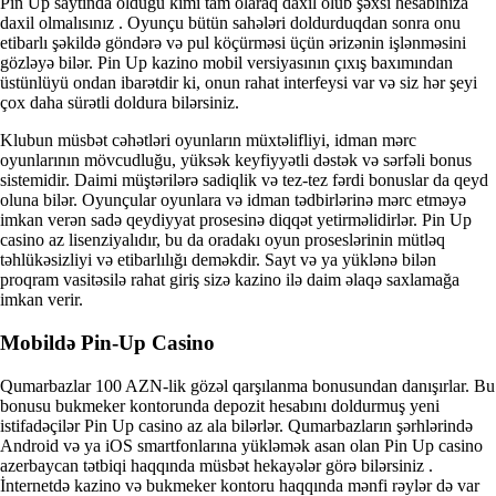
Pin Up saytında olduğu kimi tam olaraq daxil olub şəxsi hesabınıza
daxil olmalısınız . Oyunçu bütün sahələri doldurduqdan sonra onu
etibarlı şəkildə göndərə və pul köçürməsi üçün ərizənin işlənməsini
gözləyə bilər. Pin Up kazino mobil versiyasının çıxış baxımından
üstünlüyü ondan ibarətdir ki, onun rahat interfeysi var və siz hər şeyi
çox daha sürətli doldura bilərsiniz.
Klubun müsbət cəhətləri oyunların müxtəlifliyi, idman mərc
oyunlarının mövcudluğu, yüksək keyfiyyətli dəstək və sərfəli bonus
sistemidir. Daimi müştərilərə sadiqlik və tez-tez fərdi bonuslar da qeyd
oluna bilər. Oyunçular oyunlara və idman tədbirlərinə mərc etməyə
imkan verən sadə qeydiyyat prosesinə diqqət yetirməlidirlər. Pin Up
casino az lisenziyalıdır, bu da oradakı oyun proseslərinin mütləq
təhlükəsizliyi və etibarlılığı deməkdir. Sayt və ya yüklənə bilən
proqram vasitəsilə rahat giriş sizə kazino ilə daim əlaqə saxlamağa
imkan verir.
Mobildə Pin-Up Casino
Qumarbazlar 100 AZN-lik gözəl qarşılanma bonusundan danışırlar. Bu
bonusu bukmeker kontorunda depozit hesabını doldurmuş yeni
istifadəçilər Pin Up casino az ala bilərlər. Qumarbazların şərhlərində
Android və ya iOS smartfonlarına yükləmək asan olan Pin Up casino
azerbaycan tətbiqi haqqında müsbət hekayələr görə bilərsiniz .
İnternetdə kazino və bukmeker kontoru haqqında mənfi rəylər də var