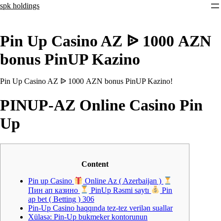
spk holdings
Pin Up Casino AZ ᐉ 1000 AZN
bonus PinUP Kazino
Pin Up Casino AZ ᐉ 1000 AZN bonus PinUP Kazino!
PINUP-AZ Online Casino Pin
Up
Content
Pin up Casino
Online Az ( Azerbaijan )
Пин ап казино
PinUp Rəsmi saytı
Pin
ap bet ( Betting ) 306
Pin-Up Casino haqqında tez-tez verilən suallar
Xülasə: Pin-Up bukmeker kontorunun