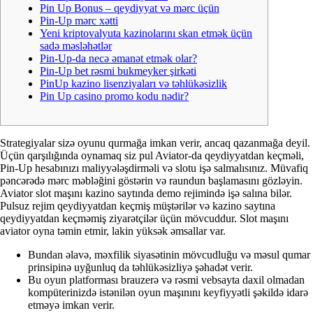
Pin Up Bonus – qeydiyyat və mərc üçün
Pin-Up mərc xətti
Yeni kriptovalyuta kazinolarını skan etmək üçün
sadə məsləhətlər
Pin-Up-da necə əmanət etmək olar?
Pin-Up bet rəsmi bukmeyker şirkəti
PinUp kazino lisenziyaları və təhlükəsizlik
Pin Up casino promo kodu nədir?
Strategiyalar sizə oyunu qurmağa imkan verir, ancaq qazanmağa deyil.
Üçün qarşılığında oynamaq siz pul Aviator-da qeydiyyatdan keçməli,
Pin-Up hesabınızı maliyyələşdirməli və slotu işə salmalısınız. Müvafiq
pəncərədə mərc məbləğini göstərin və raundun başlamasını gözləyin.
Aviator slot maşını kazino saytında demo rejimində işə salına bilər.
Pulsuz rejim qeydiyyatdan keçmiş müştərilər və kazino saytına
qeydiyyatdan keçməmiş ziyarətçilər üçün mövcuddur. Slot maşını
aviator oyna təmin etmir, lakin yüksək əmsallar var.
Bundan əlavə, məxfilik siyasətinin mövcudluğu və məsul qumar
prinsipinə uyğunluq da təhlükəsizliyə şəhadət verir.
Bu oyun platforması brauzerə və rəsmi vebsayta daxil olmadan
kompüterinizdə istənilən oyun maşınını keyfiyyətli şəkildə idarə
etməyə imkan verir.