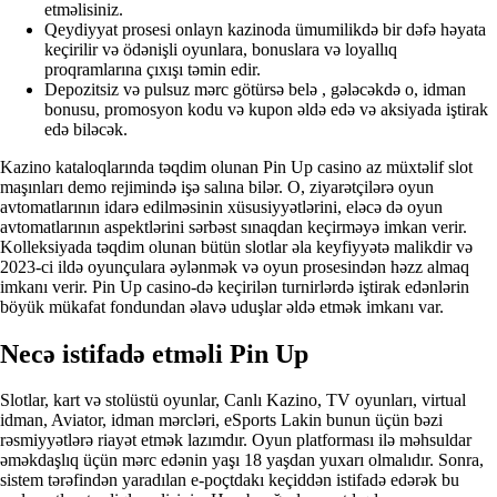
etməlisiniz.
Qeydiyyat prosesi onlayn kazinoda ümumilikdə bir dəfə həyata
keçirilir və ödənişli oyunlara, bonuslara və loyallıq
proqramlarına çıxışı təmin edir.
Depozitsiz və pulsuz mərc götürsə belə , gələcəkdə o, idman
bonusu, promosyon kodu və kupon əldə edə və aksiyada iştirak
edə biləcək.
Kazino kataloqlarında təqdim olunan Pin Up casino az müxtəlif slot
maşınları demo rejimində işə salına bilər. O, ziyarətçilərə oyun
avtomatlarının idarə edilməsinin xüsusiyyətlərini, eləcə də oyun
avtomatlarının aspektlərini sərbəst sınaqdan keçirməyə imkan verir.
Kolleksiyada təqdim olunan bütün slotlar əla keyfiyyətə malikdir və
2023-ci ildə oyunçulara əylənmək və oyun prosesindən həzz almaq
imkanı verir. Pin Up casino-də keçirilən turnirlərdə iştirak edənlərin
böyük mükafat fondundan əlavə uduşlar əldə etmək imkanı var.
Necə istifadə etməli Pin Up
Slotlar, kart və stolüstü oyunlar, Canlı Kazino, TV oyunları, virtual
idman, Aviator, idman mərcləri, eSports Lakin bunun üçün bəzi
rəsmiyyətlərə riayət etmək lazımdır. Oyun platforması ilə məhsuldar
əməkdaşlıq üçün mərc edənin yaşı 18 yaşdan yuxarı olmalıdır. Sonra,
sistem tərəfindən yaradılan e-poçtdakı keçiddən istifadə edərək bu