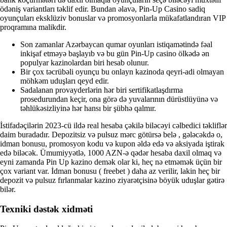
ödəniş variantları təklif edir. Bundan əlavə, Pin-Up Casino sadiq
oyunçuları eksklüziv bonuslar və promosyonlarla mükafatlandıran VIP
proqramına malikdir.
Son zamanlar Azərbaycan qumar oyunları istiqamətində fəal
inkişaf etməyə başlayıb və bu gün Pin-Up casino ölkədə ən
populyar kazinolardan biri hesab olunur.
Bir çox təcrübəli oyunçu bu onlayn kazinoda qeyri-adi olmayan
möhkəm uduşları qeyd edir.
Sadalanan provayderlərin hər biri sertifikatlaşdırma
prosedurundan keçir, ona görə də yuvalarının dürüstlüyünə və
təhlükəsizliyinə hər hansı bir şübhə qalmır.
İstifadəçilərin 2023-cü ildə real hesaba çəkilə biləcəyi cəlbedici təkliflər
daim buradadır. Depozitsiz və pulsuz mərc götürsə belə , gələcəkdə o,
idman bonusu, promosyon kodu və kupon əldə edə və aksiyada iştirak
edə biləcək. Ümumiyyətlə, 1000 AZN-ə qədər hesaba daxil olmaq və
eyni zamanda Pin Up kazino demək olar ki, heç nə etməmək üçün bir
çox variant var. İdman bonusu ( freebet ) daha az verilir, lakin heç bir
depozit və pulsuz fırlanmalar kazino ziyarətçisinə böyük uduşlar gətirə
bilər.
Texniki dəstək xidməti