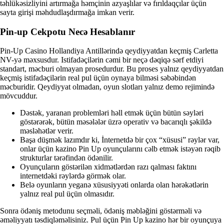
təhlükəsizliyini artırmağa həmçinin azyaşlılar və fırıldaqçılar üçün
sayta girişi məhdudlaşdırmağa imkan verir.
Pin-up Cekpotu Necə Hesablanır
Pin-Up Casino Hollandiya Antillərində qeydiyyatdan keçmiş Carletta
NV-yə məxsusdur. Istifadəçilərin cəmi bir neçə dəqiqə sərf etdiyi
standart, məcburi olmayan prosedurdur. Bu proses yalnız qeydiyyatdan
keçmiş istifadəçilərin real pul üçün oynaya bilməsi səbəbindən
məcburidir. Qeydiyyat olmadan, oyun slotları yalnız demo rejimində
mövcuddur.
Dəstək, yaranan problemləri həll etmək üçün bütün səyləri
göstərərək, bütün məsələlər üzrə operativ və bacarıqlı şəkildə
məsləhətlər verir.
Başa düşmək lazımdır ki, İnternetdə bir çox “xüsusi” rəylər var,
onlar üçün kazino Pin Up oyunçularını cəlb etmək istəyən rəqib
strukturlar tərəfindən ödənilir.
Oyunçuların göstərilən xidmətlərdən razı qalması faktını
internetdəki rəylərdə görmək olar.
Belə oyunların yeganə xüsusiyyəti onlarda olan hərəkətlərin
yalnız real pul üçün olmasıdır.
Sonra ödəniş metodunu seçməli, ödəniş məbləğini göstərməli və
əməliyyatı təsdiqləməlisiniz. Pul üçün Pin Up kazino hər bir oyunçuya