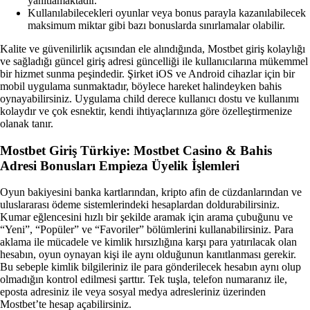
yanıtlamaktadır.
Kullanılabilecekleri oyunlar veya bonus parayla kazanılabilecek
maksimum miktar gibi bazı bonuslarda sınırlamalar olabilir.
Kalite ve güvenilirlik açısından ele alındığında, Mostbet giriş kolaylığı
ve sağladığı güncel giriş adresi güncelliği ile kullanıcılarına mükemmel
bir hizmet sunma peşindedir. Şirket iOS ve Android cihazlar için bir
mobil uygulama sunmaktadır, böylece hareket halindeyken bahis
oynayabilirsiniz. Uygulama child derece kullanıcı dostu ve kullanımı
kolaydır ve çok esnektir, kendi ihtiyaçlarınıza göre özelleştirmenize
olanak tanır.
Mostbet Giriş Türkiye: Mostbet Casino & Bahis
Adresi Bonusları Empieza Üyelik İşlemleri
Oyun bakiyesini banka kartlarından, kripto afin de cüzdanlarından ve
uluslararası ödeme sistemlerindeki hesaplardan doldurabilirsiniz.
Kumar eğlencesini hızlı bir şekilde aramak için arama çubuğunu ve
“Yeni”, “Popüler” ve “Favoriler” bölümlerini kullanabilirsiniz. Para
aklama ile mücadele ve kimlik hırsızlığına karşı para yatırılacak olan
hesabın, oyun oynayan kişi ile aynı olduğunun kanıtlanması gerekir.
Bu sebeple kimlik bilgileriniz ile para gönderilecek hesabın aynı olup
olmadığın kontrol edilmesi şarttır. Tek tuşla, telefon numaranız ile,
eposta adresiniz ile veya sosyal medya adresleriniz üzerinden
Mostbet’te hesap açabilirsiniz.