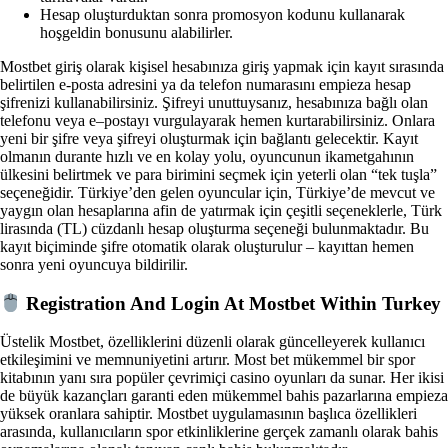
Hesap oluşturduktan sonra promosyon kodunu kullanarak
hoşgeldin bonusunu alabilirler.
Mostbet giriş olarak kişisel hesabınıza giriş yapmak için kayıt sırasında
belirtilen e-posta adresini ya da telefon numarasını empieza hesap
şifrenizi kullanabilirsiniz. Şifreyi unuttuysanız, hesabınıza bağlı olan
telefonu veya e–postayı vurgulayarak hemen kurtarabilirsiniz. Onlara
yeni bir şifre veya şifreyi oluşturmak için bağlantı gelecektir. Kayıt
olmanın durante hızlı ve en kolay yolu, oyuncunun ikametgahının
ülkesini belirtmek ve para birimini seçmek için yeterli olan “tek tuşla”
seçeneğidir. Türkiye’den gelen oyuncular için, Türkiye’de mevcut ve
yaygın olan hesaplarına afin de yatırmak için çeşitli seçeneklerle, Türk
lirasında (TL) cüzdanlı hesap oluşturma seçeneği bulunmaktadır. Bu
kayıt biçiminde şifre otomatik olarak oluşturulur – kayıttan hemen
sonra yeni oyuncuya bildirilir.
Registration And Login At Mostbet Within Turkey
Üstelik Mostbet, özelliklerini düzenli olarak güncelleyerek kullanıcı
etkileşimini ve memnuniyetini artırır. Most bet mükemmel bir spor
kitabının yanı sıra popüler çevrimiçi casino oyunları da sunar. Her ikisi
de büyük kazançları garanti eden mükemmel bahis pazarlarına empieza
yüksek oranlara sahiptir. Mostbet uygulamasının başlıca özellikleri
arasında, kullanıcıların spor etkinliklerine gerçek zamanlı olarak bahis