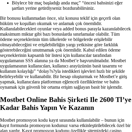
Böylece bir maç başladığı anda maç” “öncesi bahsinizi eğer
şartları yerine getirdiyseniz bozdurabilirsiniz.
Bir bonusu kullanmadan önce, söz konusu teklif için geçerli olan
hüküm ve koşulları okumak ve anlamak çok önemlidir.
Kullanılabilecekleri oyunlar veya added bonus parayla kazanılabilecek
maksimum miktar gibi bazı bonuslarda sınırlamalar olabilir. Tüm
ödeme seçeneklerinin tüm ülkelerde ve bölgelerde erişilebilir
olmayabileceğini ve erişilebilirliğin yargı yetkisine göre farklılık
gösterebileceğini unutmamak çok önemlidir. Kabul edilen ödeme
seçeneklerinin kapsamlı bir listesi için kullanıcılar tarafından
uygulamanın SSS alanına ya da Mostbet’e başvurulmalıdır. Mostbet
uygulamasının kullanıcıları, kullanıcı arayüzünün basit tasarımı ve
kullanım kolaylığı” “dolay?s?yla istedikleri işlevleri hızlı bir şekilde
belirleyebilir ve kullanabilir. Bir hesap oluşturmak ve Mostbet’e giriş
yapmak, kullanıcılara platformun eğlenceli özelliklerine ve bahis
oynamak için güvenli bir ortama erişim sağlayan basit bir işlemdir.
Mostbet Online Bahis Şirketi Ile 2600 Tl’ye
Kadar Bahis Yapın Ve Kazanın
Mostbet promosyon kodu kayıt sırasında kullanılabilir – bunun için
kayıt formunda promosyon kodunuz varsa etkinleştirilebilecek özel bir
alan vardır. Kayıt promosyon kodunu özellikle sitemizdeki casino