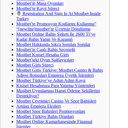
Mostbet’te Masa Oyunları
Mostbet’te Kayıt Süreci
Registration And Sign In At Mostbet Inside
Turkey
Mostbet’te Promosyon Kodlarını Kullanma”
“[newline]mostbet’te Ücretsiz Döndürme
Mostbet Online Bahis Şirketi Ile 2600 Tl’ye
Kadar Bahis Yapın Ve Kazanın
Mostbet Hakkında Sıkça Sorulan Sorular
Mostbet’te Canlı Bahis Seçeneği
Mostbet Kişisel Hesaba Giriş
Mostbet’teki Oyun Sağlayıcıları
Mostbet Giriş Süreci
Mostbet Giriş Türkiye: Mostbet Casino & Bahis
Adresi Bonusları Empieza Üyelik İşlemleri
Mostbet Türkiye’ye Adım Adım Kayıt
Kişisel Hesabınıza Para Yatırma Yöntemleri
Mostbet Uygulaması Hangi Ödeme Şekillerini
Destekliyor?
Mostbet Çevrimiçi Casino Ve Spor Bahisleri
Artıları Empieza Eksileri
Mostbet Spor Bahisleri Promosyonları
Mostbet Türkiye Bahis Oranları
Mostbet Online Kumarhanesinde Finansal
İşlemler