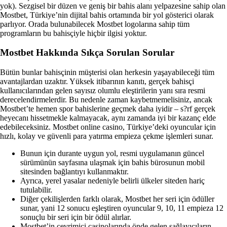
yok). Sezgisel bir düzen ve geniş bir bahis alanı yelpazesine sahip olan
Mostbet, Türkiye’nin dijital bahis ortamında bir yol gösterici olarak
parlıyor. Orada bulunabilecek Mostbet logolarına sahip tüm
programların bu bahisçiyle hiçbir ilgisi yoktur.
Mostbet Hakkında Sıkça Sorulan Sorular
Bütün bunlar bahisçinin müşterisi olan herkesin yaşayabileceği tüm
avantajlardan uzaktır. Yüksek itibarının kanıtı, gerçek bahisçi
kullanıcılarından gelen sayısız olumlu eleştirilerin yanı sıra resmi
derecelendirmelerdir. Bu nedenle zaman kaybetmemelisiniz, ancak
Mostbet’te hemen spor bahislerine geçmek daha iyidir – s?rf gerçek
heyecanı hissetmekle kalmayacak, aynı zamanda iyi bir kazanç elde
edebileceksiniz. Mostbet online casino, Türkiye’deki oyuncular için
hızlı, kolay ve güvenli para yatırma empieza çekme işlemleri sunar.
Bunun için durante uygun yol, resmi uygulamanın güncel
sürümünün sayfasına ulaşmak için bahis bürosunun mobil
sitesinden bağlantıyı kullanmaktır.
Ayrıca, yerel yasalar nedeniyle belirli ülkeler siteden hariç
tutulabilir.
Diğer çekilişlerden farklı olarak, Mostbet her seri için ödüller
sunar, yani 12 sonucu eşleştiren oyuncular 9, 10, 11 empieza 12
sonuçlu bir seri için bir ödül alırlar.
Mostbet’in çevrimiçi casinolarında önde gelen sağlayıcıların