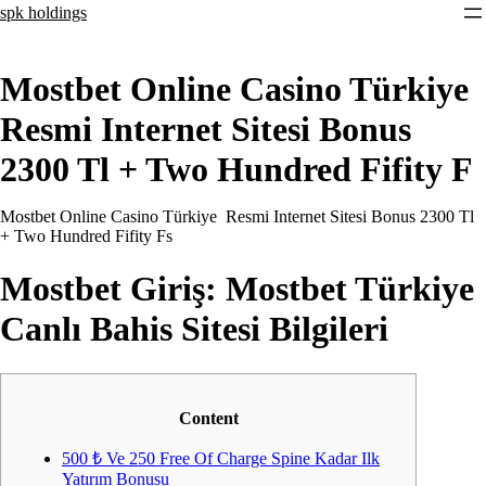
spk holdings
Mostbet Online Casino Türkiye ️
Resmi Internet Sitesi Bonus
2300 Tl + Two Hundred Fifity F
Mostbet Online Casino Türkiye ️ Resmi Internet Sitesi Bonus 2300 Tl
+ Two Hundred Fifity Fs
Mostbet Giriş: Mostbet Türkiye
Canlı Bahis Sitesi Bilgileri
Content
500 ₺ Ve 250 Free Of Charge Spine Kadar Ilk
Yatırım Bonusu