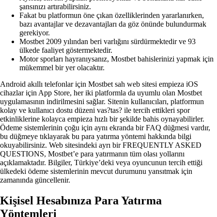
şansınızı artırabilirsiniz.
Fakat bu platformun öne çıkan özelliklerinden yararlanırken,
bazı avantajlar ve dezavantajları da göz önünde bulundurmak
gerekiyor.
Mostbet 2009 yılından beri varlığını sürdürmektedir ve 93
ülkede faaliyet göstermektedir.
Motor sporları hayranıysanız, Mostbet bahislerinizi yapmak için
mükemmel bir yer olacaktır.
Android akıllı telefonlar için Mostbet sah web sitesi empieza iOS
cihazlar için App Store, her iki platformla da uyumlu olan Mostbet
uygulamasının indirilmesini sağlar. Sitenin kullanıcıları, platformun
kolay ve kullanıcı dostu düzeni vas?tas? ile tercih ettikleri spor
etkinliklerine kolayca empieza hızlı bir şekilde bahis oynayabilirler.
Ödeme sistemlerinin çoğu için aynı ekranda bir FAQ düğmesi vardır,
bu düğmeye tıklayarak bu para yatırma yöntemi hakkında bilgi
okuyabilirsiniz. Web sitesindeki ayrı bir FREQUENTLY ASKED
QUESTIONS, Mostbet’e para yatırmanın tüm olası yollarını
açıklamaktadır. Bilgiler, Türkiye’deki veya oyuncunun tercih ettiği
ülkedeki ödeme sistemlerinin mevcut durumunu yansıtmak için
zamanında güncellenir.
Kişisel Hesabınıza Para Yatırma
Yöntemleri