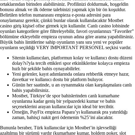
ortaklarından birinden alabilirsiniz. Profilinizi doldurmak, hoşgeldin
bonusu almak ve ilk ödeme talebinizi yapmak için bir ön koşuldur.
Belirtilen telefon numarasını empieza e-posta adresini para
onaylamanız gerekir, çünkü bunlar olarak kullanılacaktır Mostbet
casino giriş kişisel ofise girmek için kullanılır. Canlı casino lobisinde
oyunları kategorilere göre filtreleyebilir, favori oyunlarınızı “Favoriler”
bölümüne ekleyebilir empieza oyunun adına göre arama yapabilirsiniz.
Büyük bahis limitlerine sahip oyunların yanı sıra yeni ve popüler
oyunların seçildiği VERY IMPORTANT PERSONEL seçkisi vardır.
Sitenin kullanıcıları, platformun kolay ve kullanıcı dostu düzeni
dolay?s?yla tercih ettikleri spor etkinliklerine kolayca empieza
hızlı bir şekilde bahis oynayabilirler.
Yeni gelenler, kayıt adımlarında onlara rehberlik etmeye hazır,
davetkar ve kullanıcı dostu bir platform buluyor.
Günün her saatinde, u an oynanmakta olan karşılaşmalara canlı
bahis yapabilirsiniz.
Mostbet, Türkiye’de spor bahislerinden canlı kumarhane
oyunlarına kadar geniş bir yelpazedeki kumar ve bahis
seçeneklerini arayan kullanıcılar için ideal bir tercihtir.
Örneğin, PayFix empieza Papara’yı kullanarak pra yatırıldığı
zaman, bahisçi nakit geri ödemenin %25’ini alacaktır.
Bununla beraber, Türk kullanıcılar için Mostbet’in işlevselliği
azaltılmış bir sürümü vardır (kumarhane kumar, holdem poker, slot