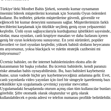
Türkiye’deki Mostbet Bahis Şirketi, sorumlu kumar oynamanın
önemini bilerek müşterilerini korumak için Sorumlu Oyun önlemleri
kullanır. Bu tedbirler, şirketin müşterilerine güvenli, güvenilir ve
eğlenceli bir kumar deneyimi sunmasını sağlar. Müşterilerimizin farklı
tercihlerini karşılamak için titizlikle seçilmiş geniş oyun yelpazemizi
keşfedin. Ünlü oyun sağlayıcılarıyla kurduğumuz işbirlikleri sayesinde,
slotlar, masa oyunları, canlı krupiyer masaları ve daha fazlasını içeren
geniş bir oyun koleksiyonu sunuyoruz. En yeni sürümleri, popüler
favorileri ve özel oyunları keşfedin; yüksek bahisli slotların heyecanını
mı arıyorsunuz, yoksa blackjack ve ruletin stratejik cazibesini mi
istiyorsunuz?
Ücretsiz bahisler, on the internet bahislerinizden ekstra afin de
kazanmanın bir başka yoludur. Bu ücretsiz bahislerle, kendi paranızı
riske atmadan bahis oynayabilirsiniz. Bu, bazı bahisleri kaybetseniz
haine, uzun vadede hiçbir şey kaybetmeyeceğiniz anlamına gelir. Evet,
canlı yayınlarda video yayınları için özel bir simgeyle işaretlenmiş bazı
etkinlikler için uygulamada çevrimiçi yayınlar mevcuttur.
Uygulamadaki hesaplarında oturum açmış olan tüm kullanıcılar bunları
görebilir. Şifre otomatik olarak oluşturulur ve giriş olarak
kullanılabilecek e-posta adresi ve telefon numarası profilde belirtilebilir.