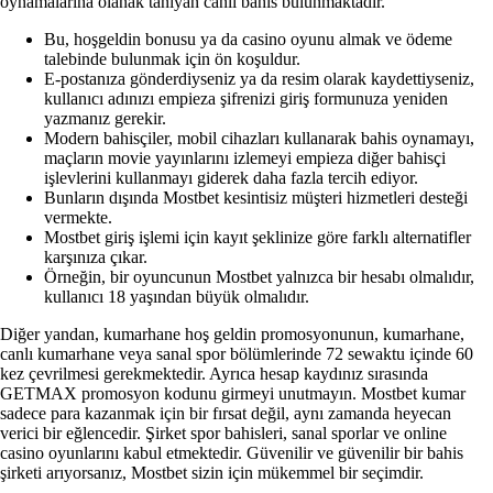
oynamalarına olanak tanıyan canlı bahis bulunmaktadır.
Bu, hoşgeldin bonusu ya da casino oyunu almak ve ödeme
talebinde bulunmak için ön koşuldur.
E-postanıza gönderdiyseniz ya da resim olarak kaydettiyseniz,
kullanıcı adınızı empieza şifrenizi giriş formunuza yeniden
yazmanız gerekir.
Modern bahisçiler, mobil cihazları kullanarak bahis oynamayı,
maçların movie yayınlarını izlemeyi empieza diğer bahisçi
işlevlerini kullanmayı giderek daha fazla tercih ediyor.
Bunların dışında Mostbet kesintisiz müşteri hizmetleri desteği
vermekte.
Mostbet giriş işlemi için kayıt şeklinize göre farklı alternatifler
karşınıza çıkar.
Örneğin, bir oyuncunun Mostbet yalnızca bir hesabı olmalıdır,
kullanıcı 18 yaşından büyük olmalıdır.
Diğer yandan, kumarhane hoş geldin promosyonunun, kumarhane,
canlı kumarhane veya sanal spor bölümlerinde 72 sewaktu içinde 60
kez çevrilmesi gerekmektedir. Ayrıca hesap kaydınız sırasında
GETMAX promosyon kodunu girmeyi unutmayın. Mostbet kumar
sadece para kazanmak için bir fırsat değil, aynı zamanda heyecan
verici bir eğlencedir. Şirket spor bahisleri, sanal sporlar ve online
casino oyunlarını kabul etmektedir. Güvenilir ve güvenilir bir bahis
şirketi arıyorsanız, Mostbet sizin için mükemmel bir seçimdir.