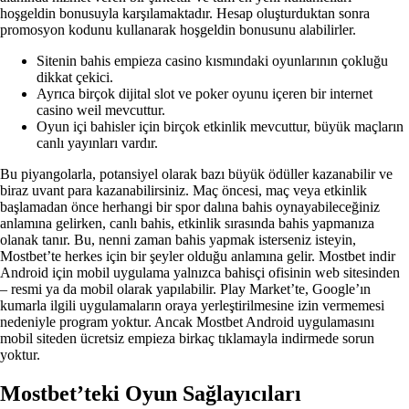
hoşgeldin bonusuyla karşılamaktadır. Hesap oluşturduktan sonra
promosyon kodunu kullanarak hoşgeldin bonusunu alabilirler.
Sitenin bahis empieza casino kısmındaki oyunlarının çokluğu
dikkat çekici.
Ayrıca birçok dijital slot ve poker oyunu içeren bir internet
casino weil mevcuttur.
Oyun içi bahisler için birçok etkinlik mevcuttur, büyük maçların
canlı yayınları vardır.
Bu piyangolarla, potansiyel olarak bazı büyük ödüller kazanabilir ve
biraz uvant para kazanabilirsiniz. Maç öncesi, maç veya etkinlik
başlamadan önce herhangi bir spor dalına bahis oynayabileceğiniz
anlamına gelirken, canlı bahis, etkinlik sırasında bahis yapmanıza
olanak tanır. Bu, nenni zaman bahis yapmak isterseniz isteyin,
Mostbet’te herkes için bir şeyler olduğu anlamına gelir. Mostbet indir
Android için mobil uygulama yalnızca bahisçi ofisinin web sitesinden
– resmi ya da mobil olarak yapılabilir. Play Market’te, Google’ın
kumarla ilgili uygulamaların oraya yerleştirilmesine izin vermemesi
nedeniyle program yoktur. Ancak Mostbet Android uygulamasını
mobil siteden ücretsiz empieza birkaç tıklamayla indirmede sorun
yoktur.
Mostbet’teki Oyun Sağlayıcıları