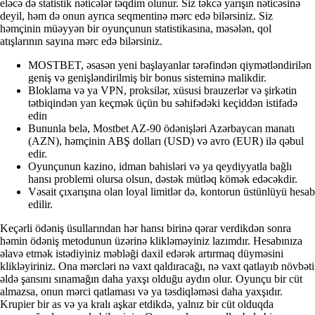
eləcə də statistik nəticələr təqdim olunur. Siz təkcə yarışın nəticəsinə
deyil, həm də onun ayrıca seqmentinə mərc edə bilərsiniz. Siz
həmçinin müəyyən bir oyunçunun statistikasına, məsələn, qol
atışlarının sayına mərc edə bilərsiniz.
MOSTBET, əsasən yeni başlayanlar tərəfindən qiymətləndirilən
geniş və genişləndirilmiş bir bonus sisteminə malikdir.
Bloklama və ya VPN, proksilər, xüsusi brauzerlər və şirkətin
tətbiqindən yan keçmək üçün bu səhifədəki keçiddən istifadə
edin
Bununla belə, Mostbet AZ-90 ödənişləri Azərbaycan manatı
(AZN), həmçinin ABŞ dolları (USD) və avro (EUR) ilə qəbul
edir.
Oyunçunun kazino, idman bahisləri və ya qeydiyyatla bağlı
hansı problemi olursa olsun, dəstək mütləq kömək edəcəkdir.
Vəsait çıxarışına olan loyal limitlər də, kontorun üstünlüyü hesab
edilir.
Keçərli ödəniş üsullarından hər hansı birinə qərar verdikdən sonra
həmin ödəniş metodunun üzərinə klikləməyiniz lazımdır. Hesabınıza
əlavə etmək istədiyiniz məbləği daxil edərək artırmaq düyməsini
klikləyiriniz. Ona mərcləri nə vaxt qaldıracağı, nə vaxt qatlayıb növbəti
əldə şansını sınamağın daha yaxşı olduğu aydın olur. Oyunçu bir cüt
almazsa, onun mərci qatlaması və ya təsdiqləməsi daha yaxşıdır.
Krupier bir as və ya kralı aşkar etdikdə, yalnız bir cüt olduqda