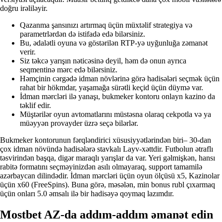
doğru irəliləyir.
Qazanma şansınızı artırmaq üçün müxtəlif strategiya və
parametrlərdən də istifadə edə bilərsiniz.
Bu, ədalətli oyuna və göstərilən RTP-yə uyğunluğa zəmanət
verir.
Siz təkcə yarışın nəticəsinə deyil, həm də onun ayrıca
seqmentinə mərc edə bilərsiniz.
Həmçinin cərgədə idman növlərinə görə hadisələri seçmək üçün
rahat bir hökmdar, yaşamağa sürətli keçid üçün düymə var.
İdman mərcləri ilə yanaşı, bukmeker kontoru onlayn kazino da
təklif edir.
Müştərilər oyun avtomatlarını müstəsna olaraq cekpotla və ya
müəyyən provayder üzrə seçə bilərlər.
Bukmeker kontorunun fərqləndirici xüsusiyyətlərindən biri– 30-dan
çox idman növündə hadisələrə stavkalı Layv-xəttdir. Futbolun ətraflı
təsvirindən başqa, digər maraqlı yarışlar da var. Yeri gəlmişkən, hansı
rabitə formatını seçməyinizdən asılı olmayaraq, support tamamilə
azərbaycan dilindədir. İdman mərcləri üçün oyun ölçüsü x5, Kazinolar
üçün x60 (FreeSpins). Buna görə, məsələn, min bonus rubl çıxarmaq
üçün onları 5.0 əmsalı ilə bir hadisəyə qoymaq lazımdır.
Mostbet AZ-da addım-addım əmanət edin