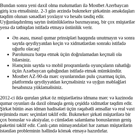
Bundan sonra yeni daxil olma məlumatları ilə Mostbet Azerbaycan
giriş icra etməlisiniz. 2-3 gün ərzində bukmeker şirkətinin əməkdaşları
təqdim olunan sənədləri yoxlayır və hesabı təsdiq edir.
Uyğunlaşdırılmış saytın üstünlüklərinə baxmayaraq, bir çox müştərilər
yenə də tətbiqdən istifadə etməyə üstünlük verir.
Ən əsası, məsul qumar prinsipləri haqqında unutmayın və sonra
saytda qeydiyyatdan keçin və xidmətlərdən sonrakı istifadə
uğurlu olacaq!
Parolunuzu bərpa etmək üçün doğrulamadan keçməli ola
bilərsiniz.
Həmçinin saytda və mobil proqramlarda oyunçuların rahatlığı
üçün Azərbaycan qabığından istifadə etmək mümkündür.
Mostbet AZ-90-da mərc oyunlarından pulu çıxarmaq üçün,
platformda qeydiyyatdan keçməlisiniz və uyğun məbləğləri
hesabınıza yükləməlisiniz.
2012-ci ildə qurulan şirkət öz müştərilərinə idmana mərc və kazinoda
qumar oyunları da daxil olmaqla geniş çeşiddə xidmətlər təqdim edir.
Şirkət bütün əsas idman hadisələri üçün rəqabətli əmsallar və real vaxt
rejimində mərc seçimləri təklif edir. Bukmeker şirkəti müştərilərə bir
çox bonuslar və aksiyalar, o cümlədən salamlama bonuslarının geniş
paketini təklif edir. Canlı çatın nümayəndələri hər zaman müştərilərin
istənilən probleminin həllində kömək etməyə hazırdırlar.