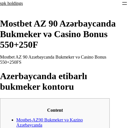
spk holdings
Mostbet AZ 90 Azərbaycanda
Bukmeker və Casino Bonus
550+250F
Mostbet AZ 90 Azərbaycanda Bukmeker və Casino Bonus
550+250FS
Azerbaycanda etibarlı
bukmeker kontoru
Content
Mostbet-AZ90 Bukmeker və Kazino
Azərbaycanda