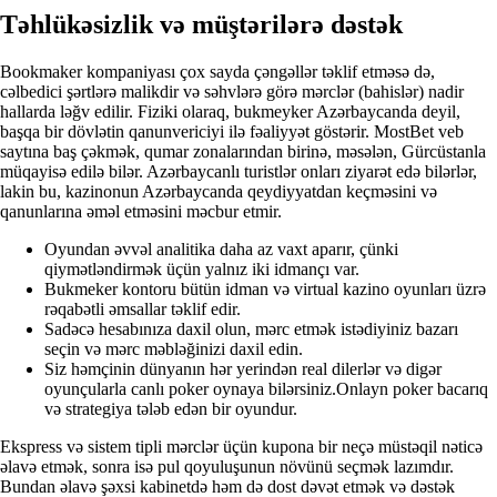
Təhlükəsizlik və müştərilərə dəstək
Bookmaker kompaniyası çox sayda çəngəllər təklif etməsə də,
cəlbedici şərtlərə malikdir və səhvlərə görə mərclər (bahislər) nadir
hallarda ləğv edilir. Fiziki olaraq, bukmeyker Azərbaycanda deyil,
başqa bir dövlətin qanunvericiyi ilə fəaliyyət göstərir. MostBet veb
saytına baş çəkmək, qumar zonalarından birinə, məsələn, Gürcüstanla
müqayisə edilə bilər. Azərbaycanlı turistlər onları ziyarət edə bilərlər,
lakin bu, kazinonun Azərbaycanda qeydiyyatdan keçməsini və
qanunlarına əməl etməsini məcbur etmir.
Oyundan əvvəl analitika daha az vaxt aparır, çünki
qiymətləndirmək üçün yalnız iki idmançı var.
Bukmeker kontoru bütün idman və virtual kazino oyunları üzrə
rəqabətli əmsallar təklif edir.
Sadəcə hesabınıza daxil olun, mərc etmək istədiyiniz bazarı
seçin və mərc məbləğinizi daxil edin.
Siz həmçinin dünyanın hər yerindən real dilerlər və digər
oyunçularla canlı poker oynaya bilərsiniz.Onlayn poker bacarıq
və strategiya tələb edən bir oyundur.
Ekspress və sistem tipli mərclər üçün kupona bir neçə müstəqil nəticə
əlavə etmək, sonra isə pul qoyuluşunun növünü seçmək lazımdır.
Bundan əlavə şəxsi kabinetdə həm də dost dəvət etmək və dəstək