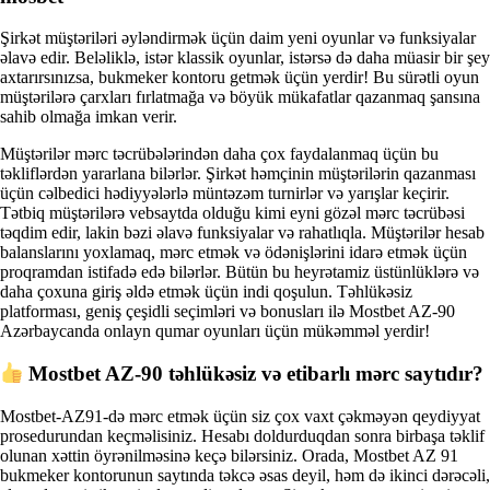
Şirkət müştəriləri əyləndirmək üçün daim yeni oyunlar və funksiyalar
əlavə edir. Beləliklə, istər klassik oyunlar, istərsə də daha müasir bir şey
axtarırsınızsa, bukmeker kontoru getmək üçün yerdir! Bu sürətli oyun
müştərilərə çarxları fırlatmağa və böyük mükafatlar qazanmaq şansına
sahib olmağa imkan verir.
Müştərilər mərc təcrübələrindən daha çox faydalanmaq üçün bu
təkliflərdən yararlana bilərlər. Şirkət həmçinin müştərilərin qazanması
üçün cəlbedici hədiyyələrlə müntəzəm turnirlər və yarışlar keçirir.
Tətbiq müştərilərə vebsaytda olduğu kimi eyni gözəl mərc təcrübəsi
təqdim edir, lakin bəzi əlavə funksiyalar və rahatlıqla. Müştərilər hesab
balanslarını yoxlamaq, mərc etmək və ödənişlərini idarə etmək üçün
proqramdan istifadə edə bilərlər. Bütün bu heyrətamiz üstünlüklərə və
daha çoxuna giriş əldə etmək üçün indi qoşulun. Təhlükəsiz
platforması, geniş çeşidli seçimləri və bonusları ilə Mostbet AZ-90
Azərbaycanda onlayn qumar oyunları üçün mükəmməl yerdir!
Mostbet AZ-90 təhlükəsiz və etibarlı mərc saytıdır?
Mostbet-AZ91-də mərc etmək üçün siz çox vaxt çəkməyən qeydiyyat
prosedurundan keçməlisiniz. Hesabı doldurduqdan sonra birbaşa təklif
olunan xəttin öyrənilməsinə keçə bilərsiniz. Orada, Mostbet AZ 91
bukmeker kontorunun saytında təkcə əsas deyil, həm də ikinci dərəcəli,