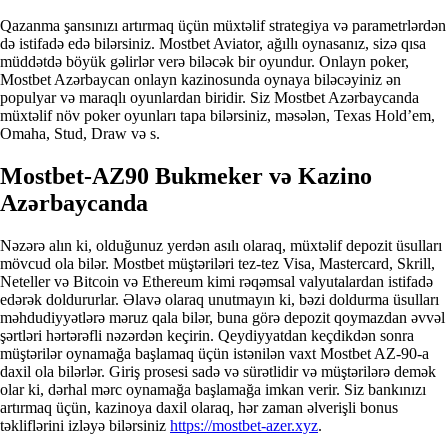
Qazanma şansınızı artırmaq üçün müxtəlif strategiya və parametrlərdən
də istifadə edə bilərsiniz. Mostbet Aviator, ağıllı oynasanız, sizə qısa
müddətdə böyük gəlirlər verə biləcək bir oyundur. Onlayn poker,
Mostbet Azərbaycan onlayn kazinosunda oynaya biləcəyiniz ən
populyar və maraqlı oyunlardan biridir. Siz Mostbet Azərbaycanda
müxtəlif növ poker oyunları tapa bilərsiniz, məsələn, Texas Hold’em,
Omaha, Stud, Draw və s.
Mostbet-AZ90 Bukmeker və Kazino
Azərbaycanda
Nəzərə alın ki, olduğunuz yerdən asılı olaraq, müxtəlif depozit üsulları
mövcud ola bilər. Mostbet müştəriləri tez-tez Visa, Mastercard, Skrill,
Neteller və Bitcoin və Ethereum kimi rəqəmsal valyutalardan istifadə
edərək doldururlar. Əlavə olaraq unutmayın ki, bəzi doldurma üsulları
məhdudiyyətlərə məruz qala bilər, buna görə depozit qoymazdan əvvəl
şərtləri hərtərəfli nəzərdən keçirin. Qeydiyyatdan keçdikdən sonra
müştərilər oynamağa başlamaq üçün istənilən vaxt Mostbet AZ-90-a
daxil ola bilərlər. Giriş prosesi sadə və sürətlidir və müştərilərə demək
olar ki, dərhal mərc oynamağa başlamağa imkan verir. Siz bankınızı
artırmaq üçün, kazinoya daxil olaraq, hər zaman əlverişli bonus
təkliflərini izləyə bilərsiniz
https://mostbet-azer.xyz
.