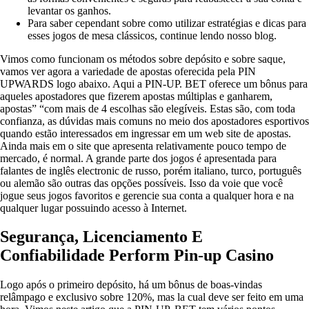
levantar os ganhos.
Para saber cependant sobre como utilizar estratégias e dicas para
esses jogos de mesa clássicos, continue lendo nosso blog.
Vimos como funcionam os métodos sobre depósito e sobre saque,
vamos ver agora a variedade de apostas oferecida pela PIN
UPWARDS logo abaixo. Aqui a PIN-UP. BET oferece um bônus para
aqueles apostadores que fizerem apostas múltiplas e ganharem,
apostas” “com mais de 4 escolhas são elegíveis. Estas são, com toda
confianza, as dúvidas mais comuns no meio dos apostadores esportivos
quando estão interessados em ingressar em um web site de apostas.
Ainda mais em o site que apresenta relativamente pouco tempo de
mercado, é normal. A grande parte dos jogos é apresentada para
falantes de inglês electronic de russo, porém italiano, turco, português
ou alemão são outras das opções possíveis. Isso da voie que você
jogue seus jogos favoritos e gerencie sua conta a qualquer hora e na
qualquer lugar possuindo acesso à Internet.
Segurança, Licenciamento E
Confiabilidade Perform Pin-up Casino
Logo após o primeiro depósito, há um bônus de boas-vindas
relâmpago e exclusivo sobre 120%, mas la cual deve ser feito em uma