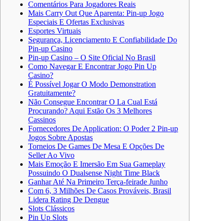
Comentários Para Jogadores Reais
Mais Carry Out Que Aparenta: Pin-up Jogo
Especiais E Ofertas Exclusivas
Esportes Virtuais
Segurança, Licenciamento E Confiabilidade Do
Pin-up Casino
Pin-up Casino – O Site Oficial No Brasil
Como Navegar E Encontrar Jogo Pin Up
Casino?
É Possível Jogar O Modo Demonstration
Gratuitamente?
Não Consegue Encontrar O La Cual Está
Procurando? Aqui Estão Os 3 Melhores
Cassinos
Fornecedores De Application: O Poder 2 Pin-up
Jogos Sobre Apostas
Torneios De Games De Mesa E Opções De
Seller Ao Vivo
Mais Emoção E Imersão Em Sua Gameplay
Possuindo O Dualsense Night Time Black
Ganhar Até Na Primeiro Terça-feirade Junho
Com 6, 3 Milhões De Casos Prováveis, Brasil
Lidera Rating De Dengue
Slots Clássicos
Pin Up Slots