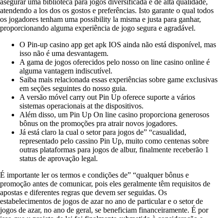
asegurar uma biblioteca para jogos diversificada e de alta qualidade,
atendendo a los dos os gostos e preferências. Isto garante o qual todos
os jogadores tenham uma possibility la misma e justa para ganhar,
proporcionando alguma experiência de jogo segura e agradável.
O Pin-up casino app get apk IOS ainda não está disponível, mas
isso não é uma desvantagem.
A gama de jogos oferecidos pelo nosso on line casino online é
alguma vantagem indiscutível.
Saiba mais relacionada essas experiências sobre game exclusivas
em seções seguintes do nosso guia.
A versão móvel carry out Pin Up oferece suporte a vários
sistemas operacionais at the dispositivos.
Além disso, um Pin Up On line casino proporciona generosos
bônus on the promoções pra atrair novos jogadores.
Já está claro la cual o setor para jogos de” “casualidad,
representado pelo cassino Pin Up, muito como centenas sobre
outras plataformas para jogos de albur, finalmente receberão 1
status de aprovação legal.
É importante ler os termos e condições de” “qualquer bônus e
promoção antes de comunicar, pois eles geralmente têm requisitos de
apostas e diferentes regras que devem ser seguidas. Os
estabelecimentos de jogos de azar no ano de particular e o setor de
jogos de azar, no ano de geral, se beneficiam financeiramente. É por