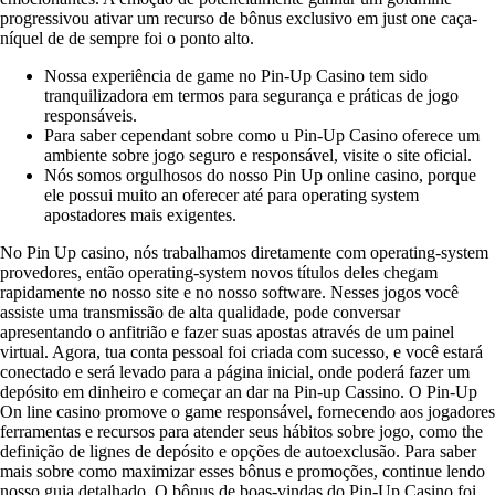
progressivou ativar um recurso de bônus exclusivo em just one caça-
níquel de de sempre foi o ponto alto.
Nossa experiência de game no Pin-Up Casino tem sido
tranquilizadora em termos para segurança e práticas de jogo
responsáveis.
Para saber cependant sobre como u Pin-Up Casino oferece um
ambiente sobre jogo seguro e responsável, visite o site oficial.
Nós somos orgulhosos do nosso Pin Up online casino, porque
ele possui muito an oferecer até para operating system
apostadores mais exigentes.
No Pin Up casino, nós trabalhamos diretamente com operating-system
provedores, então operating-system novos títulos deles chegam
rapidamente no nosso site e no nosso software. Nesses jogos você
assiste uma transmissão de alta qualidade, pode conversar
apresentando o anfitrião e fazer suas apostas através de um painel
virtual. Agora, tua conta pessoal foi criada com sucesso, e você estará
conectado e será levado para a página inicial, onde poderá fazer um
depósito em dinheiro e começar an dar na Pin-up Cassino. O Pin-Up
On line casino promove o game responsável, fornecendo aos jogadores
ferramentas e recursos para atender seus hábitos sobre jogo, como the
definição de lignes de depósito e opções de autoexclusão. Para saber
mais sobre como maximizar esses bônus e promoções, continue lendo
nosso guia detalhado. O bônus de boas-vindas do Pin-Up Casino foi