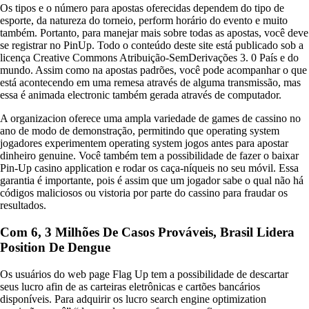
Os tipos e o número para apostas oferecidas dependem do tipo de
esporte, da natureza do torneio, perform horário do evento e muito
também. Portanto, para manejar mais sobre todas as apostas, você deve
se registrar no PinUp. Todo o conteúdo deste site está publicado sob a
licença Creative Commons Atribuição-SemDerivações 3. 0 País e do
mundo. Assim como na apostas padrões, você pode acompanhar o que
está acontecendo em uma remesa através de alguma transmissão, mas
essa é animada electronic também gerada através de computador.
A organizacion oferece uma ampla variedade de games de cassino no
ano de modo de demonstração, permitindo que operating system
jogadores experimentem operating system jogos antes para apostar
dinheiro genuine. Você também tem a possibilidade de fazer o baixar
Pin-Up casino application e rodar os caça-níqueis no seu móvil. Essa
garantia é importante, pois é assim que um jogador sabe o qual não há
códigos maliciosos ou vistoria por parte do cassino para fraudar os
resultados.
Com 6, 3 Milhões De Casos Prováveis, Brasil Lidera
Position De Dengue
Os usuários do web page Flag Up tem a possibilidade de descartar
seus lucro afin de as carteiras eletrônicas e cartões bancários
disponíveis. Para adquirir os lucro search engine optimization