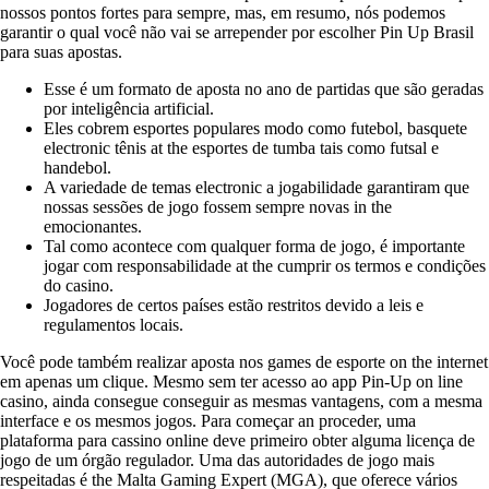
nossos pontos fortes para sempre, mas, em resumo, nós podemos
garantir o qual você não vai se arrepender por escolher Pin Up Brasil
para suas apostas.
Esse é um formato de aposta no ano de partidas que são geradas
por inteligência artificial.
Eles cobrem esportes populares modo como futebol, basquete
electronic tênis at the esportes de tumba tais como futsal e
handebol.
A variedade de temas electronic a jogabilidade garantiram que
nossas sessões de jogo fossem sempre novas in the
emocionantes.
Tal como acontece com qualquer forma de jogo, é importante
jogar com responsabilidade at the cumprir os termos e condições
do casino.
Jogadores de certos países estão restritos devido a leis e
regulamentos locais.
Você pode também realizar aposta nos games de esporte on the internet
em apenas um clique. Mesmo sem ter acesso ao app Pin-Up on line
casino, ainda consegue conseguir as mesmas vantagens, com a mesma
interface e os mesmos jogos. Para começar an proceder, uma
plataforma para cassino online deve primeiro obter alguma licença de
jogo de um órgão regulador. Uma das autoridades de jogo mais
respeitadas é the Malta Gaming Expert (MGA), que oferece vários