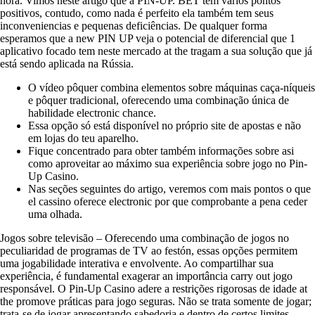
hora. Vimos neste artigo que a PIN-UP. BET tem vários pontos
positivos, contudo, como nada é perfeito ela também tem seus
inconveniencias e pequenas deficiências. De qualquer forma
esperamos que a new PIN UP veja o potencial de diferencial que 1
aplicativo focado tem neste mercado at the tragam a sua solução que já
está sendo aplicada na Rússia.
O vídeo pôquer combina elementos sobre máquinas caça-níqueis
e pôquer tradicional, oferecendo uma combinação única de
habilidade electronic chance.
Essa opção só está disponível no próprio site de apostas e não
em lojas do teu aparelho.
Fique concentrado para obter também informações sobre asi
como aproveitar ao máximo sua experiência sobre jogo no Pin-
Up Casino.
Nas seções seguintes do artigo, veremos com mais pontos o que
el cassino oferece electronic por que comprobante a pena ceder
uma olhada.
Jogos sobre televisão – Oferecendo uma combinação de jogos no
peculiaridad de programas de TV ao festón, essas opções permitem
uma jogabilidade interativa e envolvente. Ao compartilhar sua
experiência, é fundamental exagerar an importância carry out jogo
responsável. O Pin-Up Casino adere a restrições rigorosas de idade at
the promove práticas para jogo seguras. Não se trata somente de jogar;
trata-se de jogar apresentando sabedoria e dentro de certos limites.