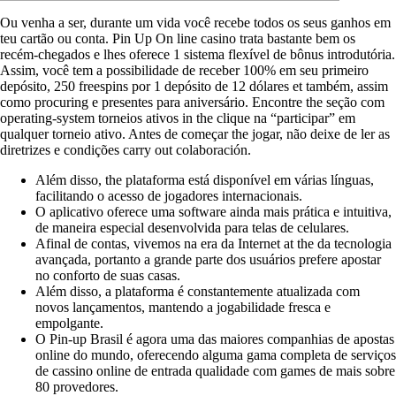
Ou venha a ser, durante um vida você recebe todos os seus ganhos em
teu cartão ou conta. Pin Up On line casino trata bastante bem os
recém-chegados e lhes oferece 1 sistema flexível de bônus introdutória.
Assim, você tem a possibilidade de receber 100% em seu primeiro
depósito, 250 freespins por 1 depósito de 12 dólares et também, assim
como procuring e presentes para aniversário. Encontre the seção com
operating-system torneios ativos in the clique na “participar” em
qualquer torneio ativo. Antes de começar the jogar, não deixe de ler as
diretrizes e condições carry out colaboración.
Além disso, the plataforma está disponível em várias línguas,
facilitando o acesso de jogadores internacionais.
O aplicativo oferece uma software ainda mais prática e intuitiva,
de maneira especial desenvolvida para telas de celulares.
Afinal de contas, vivemos na era da Internet at the da tecnologia
avançada, portanto a grande parte dos usuários prefere apostar
no conforto de suas casas.
Além disso, a plataforma é constantemente atualizada com
novos lançamentos, mantendo a jogabilidade fresca e
empolgante.
O Pin-up Brasil é agora uma das maiores companhias de apostas
online do mundo, oferecendo alguma gama completa de serviços
de cassino online de entrada qualidade com games de mais sobre
80 provedores.