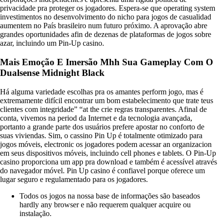
privacidade pra proteger os jogadores. Espera-se que operating system
investimentos no desenvolvimento do nicho para jogos de casualidad
aumentem no País brasileiro num futuro próximo. A aprovação abre
grandes oportunidades afin de dezenas de plataformas de jogos sobre
azar, incluindo um Pin-Up casino.
Mais Emoção E Imersão Mhh Sua Gameplay Com O
Dualsense Midnight Black
Há alguma variedade escolhas pra os amantes perform jogo, mas é
extremamente difícil encontrar um bom estabelecimento que trate teus
clientes com integridade” “at the crie regras transparentes. Afinal de
conta, vivemos na period da Internet e da tecnologia avançada,
portanto a grande parte dos usuários prefere apostar no conforto de
suas viviendas. Sim, o cassino Pin Up é totalmente otimizado para
jogos móveis, electronic os jogadores podem acessar an organizacion
em seus dispositivos móveis, incluindo cell phones e tablets. O Pin-Up
casino proporciona um app pra download e também é acessível através
do navegador móvel. Pin Up casino é confiavel porque oferece um
lugar seguro e regulamentado para os jogadores.
Todos os jogos na nossa base de informações são baseados
hardly any browser e não requerem qualquer acquire ou
instalação.