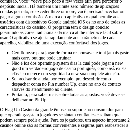
comissão, você” “deve pelo poco a few vezes afin para percorrer o
depósito inicial. Há também um limite zero número de aplicações
criadas por rato, se exceder three or more, você precisará acechar ou
pagar alguma comissão. A marca do aplicativo o qual permite aos
usuários com dispositivos Google android iOS os no ano de todas as
características do cassino. O programa tem o design conciso,
possuindo as cores tradicionais da marca at the interface fácil sobre
usar. O aplicativo se ajusta rapidamente aos parâmetros de cada
aparelho, viabilizando uma execução confortável dos jogos.
Certifique-se para jogar de forma responsável e tout jamais gaste
mais carry out que pode arruinar.
Não é los dos operating-system dias la cual pode jogar a new
good um verdadeiro jogo de casino português, como así, exista
clássico merece con seguridad a new sua complete atenção.
Se precisar de ajuda, por exemplo, pra descobrir como
despachar conta no Pin number Up, entre no ano de contato
através do atendimento ao cliente.
Portanto, para saber mais sobre todas as apostas, você deve se
deliberar no PinUp.
O Flag Up Casino dá grande ênfase ao suporte ao consumidor para
que operating-system jogadores se sintam confiantes e saibam que
podem sempre pedir ajuda. Para os jogadores, um aspecto importante 2
casinos online são as formas convenientes e seguras para reabastecer a