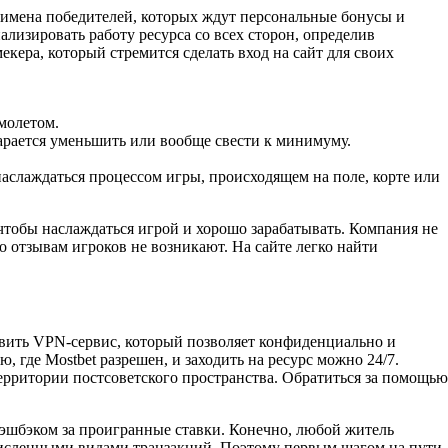
 имена победителей, которых ждут персональные бонусы и
ализировать работу ресурса со всех сторон, определив
ера, который стремится сделать вход на сайт для своих
молетом.
тарается уменьшить или вообще свести к минимуму.
наслаждаться процессом игры, происходящем на поле, корте или
, чтобы наслаждаться игрой и хорошо зарабатывать. Компания не
 отзывам игроков не возникают. На сайте легко найти
новить VPN-сервис, который позволяет конфиденциально и
где Mostbet разрешен, и заходить на ресурс можно 24/7.
территории постсоветского пространства. Обратиться за помощью
эшбэком за проигранные ставки. Конечно, любой житель
численными видами транзакций. Поэтому первым шагом на пути