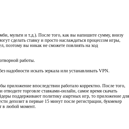
би, мульти и т.д.). После того, как вы напишите сумму, внизу
гут сделать ставку и просто наслаждаться процессом игры,
л, поэтому вы никак не сможете повлиять на ход
дотворной работы.
з надобности искать зеркала или устанавливать VPN.
обы приложение впоследствии работало корректно. После того,
и отводите торговле ставками-онлайн, самое время скачать
йдеры поддерживают политику азартных игр, то приложение для
ести депозит в первые 15 минут после регистрации, букмекер
т в любой момент.