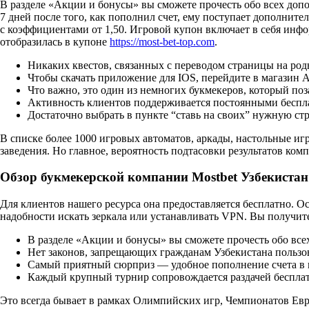
В разделе «Акции и бонусы» вы сможете прочесть обо всех допо
7 дней после того, как пополнил счет, ему поступает дополнит
с коэффициентами от 1,50. Игровой купон включает в себя инфо
отобразилась в купоне
https://most-bet-top.com
.
Никаких квестов, связанных с переводом страницы на род
Чтобы скачать приложение для IOS, перейдите в магазин A
Что важно, это один из немногих букмекеров, который поз
Активность клиентов поддерживается постоянными беспла
Достаточно выбрать в пункте “ставь на своих” нужную ст
В списке более 1000 игровых автоматов, аркады, настольные игр
заведения. Но главное, вероятность подтасовки результатов ко
Обзор букмекерской компании Mostbet Узбекистан
Для клиентов нашего ресурса она предоставляется бесплатно. 
надобности искать зеркала или устанавливать VPN. Вы получи
В разделе «Акции и бонусы» вы сможете прочесть обо все
Нет законов, запрещающих гражданам Узбекистана пользов
Самый приятный сюрприз — удобное пополнение счета в 
Каждый крупный турнир сопровождается раздачей бесплат
Это всегда бывает в рамках Олимпийских игр, Чемпионатов Ев