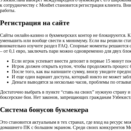
к сотрудничеству с Mostbet становится регистрация клиента. Вн
работы.
Регистрация на сайте
Сайты онлайн-казино и букмекерских контор не блокируются. Как
уменьшить или вообще свести к минимуму. Если вы решили стат
внимательно изучите раздел FAQ. Спорные моменты решаются сл
– от 0,1 евро, заключать пари можно одновременно для двух бл
Если игрок успевает внести депозит в первые 15 минут по
Игрок должен открыть купон, чтобы продолжить процесс бет
После того, как вы напишите сумму, внизу увидите пред
И еще один вариант доступа, который никто не может заб
Деньги выводятся за несколько часов, проблемы по отзыва
Достаточно выбрать в пункте “ставь на своих” нужную страну 
боксерские бои. Нет законов, запрещающих гражданам Узбекиста
Система бонусов букмекера
Это становится актуальным в тех странах, где вход на ресурс 
домашнего ПК с большим экраном. Среди своих конкурентов Mos