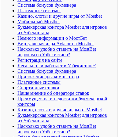
Система бонусов букмекера
Платежные системы
Казино, слоты и другие игры от Mostbet
Мобильный Mostbet
Букмекерская контора Mostbet для игроков
из Узбекистана
Немного информации о МостБет
Виртуальная игра Aviator на Mostbet
Насколько удобно ставить на MostBet
игрокам из Узбекистана?
Регистрация на сайте
Легально ли работает в Узбекистане?
Система бонусов букмекера
Приложение для компьютера
Платежные системы
Спортивные ставки
Наше мнение об операторе ставок
Преимущества и недостатки букмекерской
конторы
Казино, слоты и другие игры от Mostbet
Букмекерская контора Mostbet для игроков
из Узбекистана
Насколько удобно ставить на MostBet
игрокам из Узбекистана?