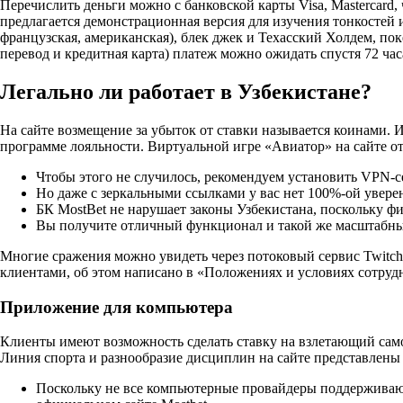
Перечислить деньги можно с банковской карты Visa, Mastercard, 
предлагается демонстрационная версия для изучения тонкостей и
французская, американская), блек джек и Техасский Холдем, по
перевод и кредитная карта) платеж можно ожидать спустя 72 час
Легально ли работает в Узбекистане?
На сайте возмещение за убыток от ставки называется коинами. 
программе лояльности. Виртуальной игре «Авиатор» на сайте о
Чтобы этого не случилось, рекомендуем установить VPN-с
Но даже с зеркальными ссылками у вас нет 100%-ой уверен
БК MostBet не нарушает законы Узбекистана, поскольку фи
Вы получите отличный функционал и такой же масштабн
Многие сражения можно увидеть через потоковый сервис Twitch
клиентами, об этом написано в «Положениях и условиях сотруд
Приложение для компьютера
Клиенты имеют возможность сделать ставку на взлетающий самол
Линия спорта и разнообразие дисциплин на сайте представлены
Поскольку не все компьютерные провайдеры поддерживают