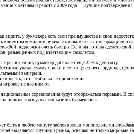
имание к деталям и работа с 2009 года — лучшие подтверждения 
 видите, у букмекера есть свои преимущества и свои недостатки
ь клиентом компании, вначале ознакомьтесь с информацией о са
ужбой поддержки очень быстро. Если вы готовы сделать свой в
оков, размещенных под взлетающим самолетом.
сле регистрации, букмекер добавляет еще 25% к депозиту.
тинга, указав сумму ставки и ее тип (экспресс, ординар, цепочка
полагаемый выигрыш.
локировать, это – мобильные приложения.
м игроков не возникают.
и национальные соревнования будут отображаться первыми. В сп
на пользоваться услугами казино, букмекеров.
может быть в любую минуту заблокирован монопольными службами
tbet выделяется глубиной рынка, освещая не только мировые П