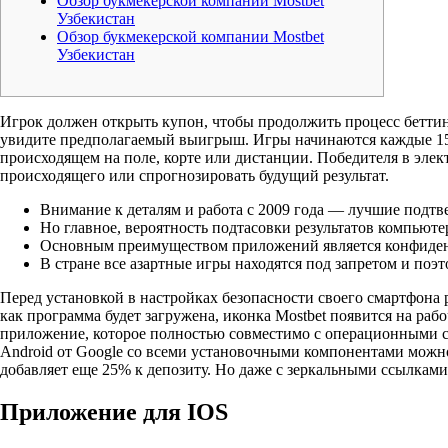
Обзор букмекерской компании Mostbet
Узбекистан
Обзор букмекерской компании Mostbet
Узбекистан
Игрок должен открыть купон, чтобы продолжить процесс беттинга,
увидите предполагаемый выигрыш. Игры начинаются каждые 15 м
происходящем на поле, корте или дистанции. Победителя в элек
происходящего или спрогнозировать будущий результат.
Внимание к деталям и работа с 2009 года — лучшие подтве
Но главное, вероятность подтасовки результатов компьют
Основным преимуществом приложений является конфиденци
В стране все азартные игры находятся под запретом и поэт
Перед установкой в настройках безопасности своего смартфона
как программа будет загружена, иконка Mostbet появится на раб
приложение, которое полностью совместимо с операционными с
Android от Google со всеми установочными компонентами можно 
добавляет еще 25% к депозиту. Но даже с зеркальными ссылками 
Приложение для IOS