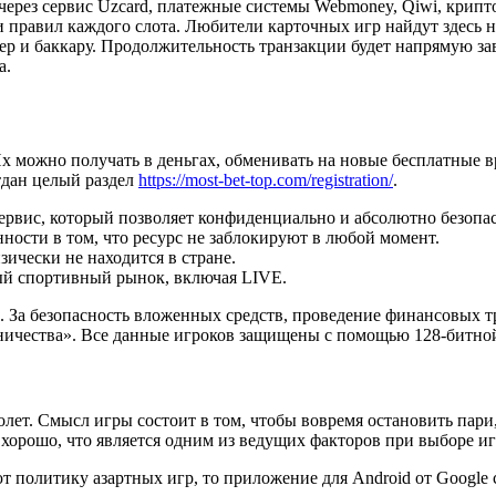
через сервис Uzcard, платежные системы Webmoney, Qiwi, криптов
 правил каждого слота. Любители карточных игр найдут здесь не
кер и баккару. Продолжительность транзакции будет напрямую за
а.
Их можно получать в деньгах, обменивать на новые бесплатные в
тдан целый раздел
https://most-bet-top.com/registration/
.
ервис, который позволяет конфиденциально и абсолютно безопас
ности в том, что ресурс не заблокируют в любой момент.
зически не находится в стране.
ый спортивный рынок, включая LIVE.
. За безопасность вложенных средств, проведение финансовых т
ничества». Все данные игроков защищены с помощью 128-битной
ет. Смысл игры состоит в том, чтобы вовремя остановить пари, 
 хорошо, что является одним из ведущих факторов при выборе и
 политику азартных игр, то приложение для Android от Google