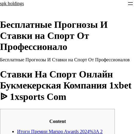
spk holdings
Бесплатные Прогнозы И
Ставки на Спорт От
Профессионало
Бесплатные Прогнозы И Ставки на Спорт От Профессионалов
Ставки На Спорт Онлайн
Букмекерская Компания 1xbet
ᐉ 1xsports Com
Content
Итоги Премии Marspo Awards 2024%3A 2