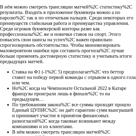
В нём можно смотреть трансляции матчей%2C статистику%2C
результаты. Входить в приложение букмекера можно а по
паролю%2C так и по отпечаткам пальцев. Среди некоторых его
преимуществ стабильная работа и преимущества управления.
Среди игроков букмекерской конторы разве как
профессионалы%2C же и новички ставок на спорт. Этого
повысить свои шансы на успех%2C важен правильно
спрогнозировать обстоятельство. Чтобы минимизировать
маловероятном ошибки при составить прогноза%2C лучше
больше применять достоверную статистику и учитывать итоги
предыдущих матчей.
Ставка на Ф1 (-1%2C 5) предполагает%2C что беттор
ставит на победу первой команды с отрывом в одного гола
или чем.
Но%2C когда на Чемпионате Остальной 2022 в Катаре
французы проиграли лишь в финале%2C то на
предыдущем…
По требованиям закона%2C все суммы проходят прошло
Единый ЦУПИС%2C он даёт гарантию сумм выигрышей
и принимает участие в принятом финансовых
разногласий%2C когда таковые возникают между
компаниями и их клиентами.
В нём можно смотреть трансляции матчей%2C