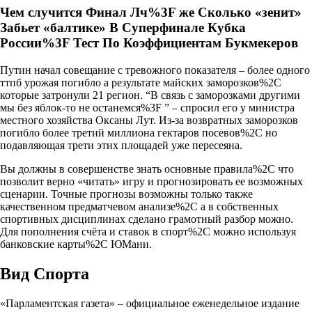
Чем случится Финал Лч%3F же Сколько «зенит»
Забьет «балтике» В Суперфинале Кубка
России%3F Тест По Коэффициентам Букмекеров
Путин начал совещание с тревожного показателя – более одного
ттпб урожая погибло а результате майских заморозков%2C
которые затронули 21 регион. “В связь с заморозками другими
мы без яблок-то не останемся%3F ” – спросил его у министра
местного хозяйства Оксаны Лут. Из-за возвратных заморозков
погибло более третий миллиона гектаров посевов%2C но
подавляющая трети этих площадей уже пересеяна.
Вы должны в совершенстве знать основные правила%2C что
позволит верно «читать» игру и прогнозировать ее возможных
сценарии. Точные прогнозы возможны только также
качественном предматчевом анализе%2C а в собственных
спортивных дисциплинах сделано грамотный разбор можно.
Для пополнения счёта и ставок в спорт%2C можно используя
банковские карты%2C ЮМани.
Вид Спорта
«Парламентская газета» – официальное еженедельное издание