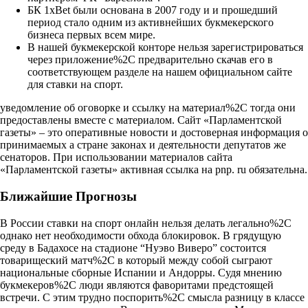
БК 1xBet были основана в 2007 году и и прошедший
период стало одним из активнейших букмекерского
бизнеса первых всем мире.
В нашей букмекерской конторе нельзя зарегистрироваться
через приложение%2C предварительно скачав его в
соответствующем разделе на нашем официальном сайте
для ставки на спорт.
уведомление об оговорке и ссылку на материал%2C тогда они
предоставлены вместе с материалом. Сайт «Парламентской
газеты» – это оперативные новости и достоверная информация о
принимаемых а стране законах и деятельности депутатов же
сенаторов. При использовании материалов сайта
«Парламентской газеты» активная ссылка на pnp. ru обязательна.
Ближайшие Прогнозы
В России ставки на спорт онлайн нельзя делать легально%2C
однако нет необходимости обхода блокировок. В грядущую
среду в Бадахосе на стадионе “Нуэво Виверо” состоится
товарищеский матч%2C в который между собой сыграют
национальные сборные Испании и Андорры. Судя мнению
букмекеров%2C люди являются фаворитами предстоящей
встречи. С этим трудно поспорить%2C смысла разницу в классе