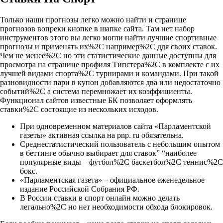
Только наши прогнозы легко можно найти и странице
прогнозов вопреки кнопке в шапке сайта. Там нет набор
инструментов этого вы легко могли найти лучшие спортивные
прогнозы и применять их%2C например%2C ддя своих ставок.
Чем не менее%2C но эти статистические данные доступны для
просмотра на странице профиля Типстера%2C в комплекте с их
лучшей видами спорта%2C турнирами и командами. При такой
разновидности пари в купон добавляются два или недостаточно
событий%2C а система перемножает их коэффициенты.
Функционал сайтов известные БК позволяет оформлять
ставки%2C состоящие из нескольких исходов.
При одновременном материалов сайта «Парламентской
газеты» активная ссылка на pnp. ru обязательна.
Среднестатистический пользователь с небольшим опытом
в беттинге обычно выбирает для ставок” “наиболее
популярные виды – футбол%2C баскетбол%2C теннис%2C
бокс.
«Парламентская газета» – официальное еженедельное
издание Российской Собрания РФ.
В России ставки в спорт онлайн можно делать
легально%2C но нет необходимости обхода блокировок.