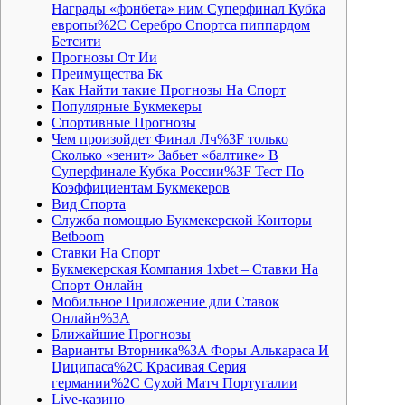
Награды «фонбета» ним Суперфинал Кубка
европы%2C Серебро Спортса пиппардом
Бетсити
Прогнозы От Ии
Преимущества Бк
Как Найти такие Прогнозы На Спорт
Популярные Букмекеры
Спортивные Прогнозы
Чем произойдет Финал Лч%3F только
Сколько «зенит» Забьет «балтике» В
Суперфинале Кубка России%3F Тест По
Коэффициентам Букмекеров
Вид Спорта
Служба помощью Букмекерской Конторы
Betboom
Ставки На Спорт
Букмекерская Компания 1xbet – Ставки На
Спорт Онлайн
Мобильное Приложение дли Ставок
Онлайн%3A
Ближайшие Прогнозы
Варианты Вторника%3A Форы Алькараса И
Циципаса%2C Красивая Серия
германии%2C Сухой Матч Португалии
Live-казино