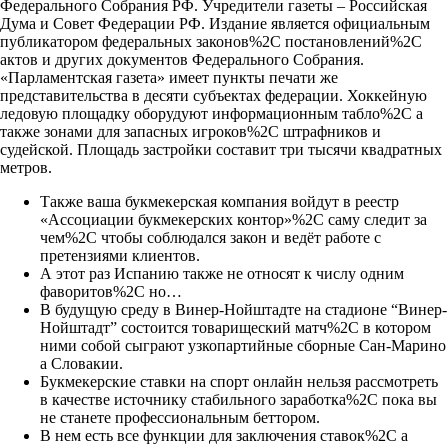
Федерального Собрания РФ. Учредители газеты – Российская
Дума и Совет Федерации РФ. Издание является официальным
публикатором федеральных законов%2C постановлений%2C
актов и других документов Федерального Собрания.
«Парламентская газета» имеет пункты печати же
представительства в десяти субъектах федерации. Хоккейную
ледовую площадку оборудуют информационным табло%2C а
также зонами для запасных игроков%2C штрафников и
судейской. Площадь застройки составит три тысячи квадратных
метров.
Также ваша букмекерская компания войдут в реестр
«Ассоциации букмекерских контор»%2C саму следит за
чем%2C чтобы соблюдался закон и ведёт работе с
претензиями клиентов.
А этот раз Испанию также не относят к числу одним
фаворитов%2C но…
В будущую среду в Винер-Нойштадте на стадионе “Винер-
Нойштадт” состоится товарищеский матч%2C в котором
ними собой сыграют узкопартийные сборные Сан-Марино
а Словакии.
Букмекерские ставки на спорт онлайн нельзя рассмотреть
в качестве источнику стабильного заработка%2C пока вы
не станете профессиональным беттором.
В нем есть все функции для заключения ставок%2C а