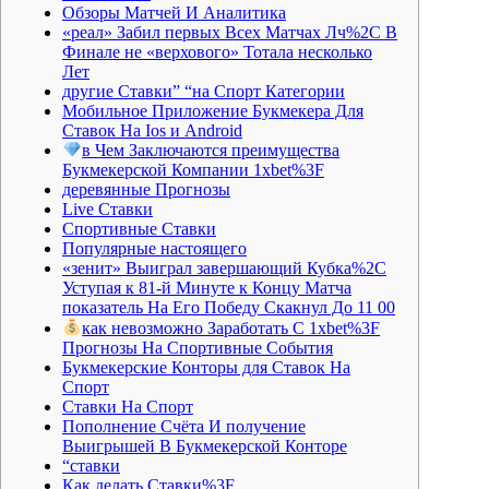
Обзоры Матчей И Аналитика
«реал» Забил первых Всех Матчах Лч%2C В
Финале не «верхового» Тотала несколько
Лет
другие Ставки” “на Спорт Категории
Мобильное Приложение Букмекера Для
Ставок На Ios и Android
в Чем Заключаются преимущества
Букмекерской Компании 1xbet%3F
деревянные Прогнозы
Live Ставки
Спортивные Ставки
Популярные настоящего
«зенит» Выиграл завершающий Кубка%2C
Уступая к 81-й Минуте к Концу Матча
показатель На Его Победу Скакнул До 11 00
как невозможно Заработать С 1xbet%3F
Прогнозы На Спортивные События
Букмекерские Конторы для Ставок На
Спорт
Ставки На Спорт
Пополнение Счёта И получение
Выигрышей В Букмекерской Конторе
“ставки
Как делать Ставки%3F