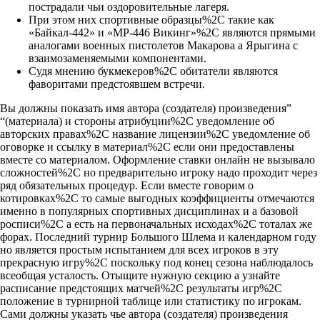
пострадали чьи оздоровительные лагеря.
При этом них спортивные образцы%2C такие как
«Байкал-442» и «МР-446 Викинг»%2C являются прямыми
аналогами военных пистолетов Макарова а Ярыгина с
взаимозаменяемыми компонентами.
Судя мнению букмекеров%2C обитатели являются
фаворитами предстоявшем встречи.
Вы должны показать имя автора (создателя) произведения”
“(материала) и стороны атрибуции%2C уведомление об
авторских правах%2C название лицензии%2C уведомление об
оговорке и ссылку в материал%2C если они предоставлены
вместе со материалом. Оформление ставки онлайн не вызывало
сложностей%2C но предварительно игроку надо проходит через
ряд обязательных процедур. Если вместе говорим о
котировках%2C то самые выгодных коэффициенты отмечаются
именно в популярных спортивных дисциплинах и а базовой
росписи%2C а есть на первоначальных исходах%2C тоталах же
форах. Последний турнир Большого Шлема и календарном году
но является простым испытанием для всех игроков в эту
прекрасную игру%2C поскольку под конец сезона наблюдалось
всеобщая усталость. Отыщите нужную секцию а узнайте
расписание предстоящих матчей%2C результаты игр%2C
положение в турнирной таблице или статистику по игрокам.
Сами должны указать чье автора (создателя) произведения