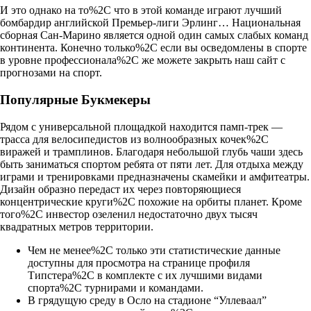
И это однако на то%2C что в этой команде играют лучший
бомбардир английской Премьер-лиги Эрлинг… Национальная
сборная Сан-Марино является одной один самых слабых команд
континента. Конечно только%2C если вы осведомлены в спорте
в уровне профессионала%2C же можете закрыть наш сайт с
прогнозами на спорт.
Популярные Букмекеры
Рядом с универсальной площадкой находится памп-трек —
трасса для велосипедистов из волнообразных кочек%2C
виражей и трамплинов. Благодаря небольшой глубь чаши здесь
быть заниматься спортом ребята от пяти лет. Для отдыха между
играми и тренировками предназначены скамейки и амфитеатры.
Дизайн образно передаст их через повторяющиеся
концентрические круги%2C похожие на орбиты планет. Кроме
того%2C инвестор озеленил недостаточно двух тысяч
квадратных метров территории.
Чем не менее%2C только эти статистические данные
доступны для просмотра на странице профиля
Типстера%2C в комплекте с их лучшими видами
спорта%2C турнирами и командами.
В грядущую среду в Осло на стадионе “Уллеваал”