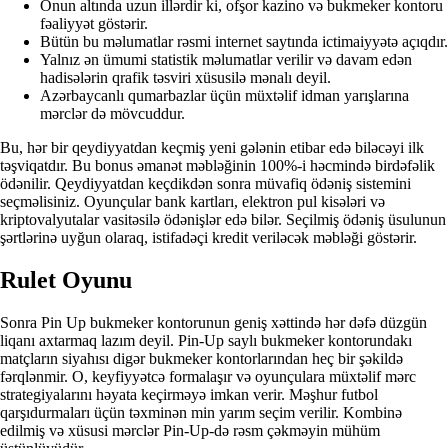
Onun altında uzun illərdir ki, ofşor kazino və bukmeker kontoru
fəaliyyət göstərir.
Bütün bu məlumatlar rəsmi internet saytında ictimaiyyətə açıqdır.
Yalnız ən ümumi statistik məlumatlar verilir və davam edən
hadisələrin qrafik təsviri xüsusilə mənalı deyil.
Azərbaycanlı qumarbazlar üçün müxtəlif idman yarışlarına
mərclər də mövcuddur.
Bu, hər bir qeydiyyatdan keçmiş yeni gələnin etibar edə biləcəyi ilk
təşviqatdır. Bu bonus əmanət məbləğinin 100%-i həcmində birdəfəlik
ödənilir. Qeydiyyatdan keçdikdən sonra müvafiq ödəniş sistemini
seçməlisiniz. Oyunçular bank kartları, elektron pul kisələri və
kriptovalyutalar vasitəsilə ödənişlər edə bilər. Seçilmiş ödəniş üsulunun
şərtlərinə uyğun olaraq, istifadəçi kredit veriləcək məbləği göstərir.
Rulet Oyunu
Sonra Pin Up bukmeker kontorunun geniş xəttində hər dəfə düzgün
liqanı axtarmaq lazım deyil. Pin-Up saylı bukmeker kontorundakı
matçların siyahısı digər bukmeker kontorlarından heç bir şəkildə
fərqlənmir. O, keyfiyyətcə formalaşır və oyunçulara müxtəlif mərc
strategiyalarını həyata keçirməyə imkan verir. Məşhur futbol
qarşıdurmaları üçün təxminən min yarım seçim verilir. Kombinə
edilmiş və xüsusi mərclər Pin-Up-də rəsm çəkməyin mühüm