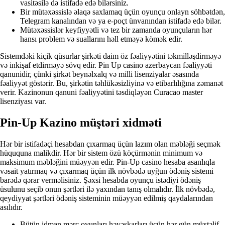
vasitəsilə də istifadə edə bilərsiniz.
Bir mütəxəssislə əlaqə saxlamaq üçün oyunçu onlayn söhbətdən,
Telegram kanalından və ya e-poçt ünvanından istifadə edə bilər.
Mütəxəssislər keyfiyyətli və tez bir zamanda oyunçuların hər
hansı problem və suallarını həll etməyə kömək edir.
Sistemdəki kiçik qüsurlar şirkəti daim öz fəaliyyətini təkmilləşdirməyə
və inkişaf etdirməyə sövq edir. Pin Up casino azerbaycan fəaliyyəti
qanunidir, çünki şirkət beynəlxalq və milli lisenziyalar əsasında
fəaliyyət göstərir. Bu, şirkətin təhlükəsizliyinə və etibarlılığına zəmanət
verir. Kazinonun qanuni fəaliyyətini təsdiqləyən Curacao master
lisenziyası var.
Pin-Up Kazino müştəri xidməti
Hər bir istifadəçi hesabdan çıxarmaq üçün lazım olan məbləği seçmək
hüququna malikdir. Hər bir sistem özü köçürmənin minimum və
maksimum məbləğini müəyyən edir. Pin-Up casino hesaba asanlıqla
vəsait yatırmaq və çıxarmaq üçün ilk növbədə uyğun ödəniş sistemi
barədə qərar verməlisiniz. Şəxsi hesabda oyunçu istədiyi ödəniş
üsulunu seçib onun şərtləri ilə yaxından tanış olmalıdır. İlk növbədə,
qeydiyyat şərtləri ödəniş sisteminin müəyyən edilmiş qaydalarından
asılıdır.
Bütün idman mərc oyunları həvəskarları üçün hər gün müxtəlif