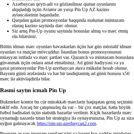
Azərbaycan qeyri-adi və gözlənilməz qumar oyunlarını
alqışladığı üçün Aviator ən yaxşı Pin Up AZ kazino
əyləncələrinin başındadır.
Qarşıdan gələn promosyonlar haqqında məlumat müntəzəm
olaraq kazino saytında dərc olunur.
Siz artıq Pin-Up oyunu saytında bonuslar almış və mərc etmiş
ola bilərsiniz.
Bütün idman mərc oyunları həvəskarları üçün hər gün müxtəlif idman
oyunları və matçlar mövcuddur. İstənilən bonus promosyonunun
müəyyən istifadə və mərc şərtləri var. Qazanclı və müntəzəm bonuslara
güvənmək üçün onlara əməl etməlisiniz. Ad günü hədiyyəsi və ya
şəxsi promosyonlar Pin-Up azerbaycan əlavə mükafat hesab olunur.
Bayram günü ərəfəsində və hər bir təsdiqlənmiş ad günü bonusu x50
mərc ilə aktivləşdirilə bilər.
Rəsmi saytın icmalı Pin Up
Bukmeker kontor bu cür mürəkkəb mərclərin həqiqətən geniş seçimini
təklif edir. Ancaq bir çatışmazlıq da var – bir çox matçlar, hətta böyük
futbol hadisələri üçün statistik bazarlar verilmir. Kiçik bazarlarda mərc
oynamağı nəzərdə tutan bir strategiya ilə oynayırsınızsa, Pin Up az sizə
uyğun gəlməyəcək
https://pin-up-azerbaycan2.com
.
Proqram ən son proqram yeniləməsini və lazımi boş yaddaş miqdarını