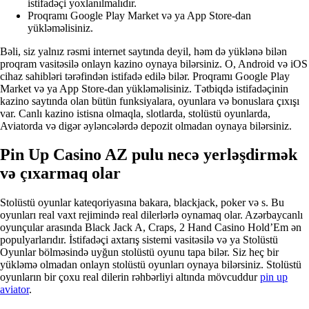
istifadəçi yoxlanılmalıdır.
Proqramı Google Play Market və ya App Store-dan
yükləməlisiniz.
Bəli, siz yalnız rəsmi internet saytında deyil, həm də yüklənə bilən
proqram vasitəsilə onlayn kazino oynaya bilərsiniz. O, Android və iOS
cihaz sahibləri tərəfindən istifadə edilə bilər. Proqramı Google Play
Market və ya App Store-dan yükləməlisiniz. Tətbiqdə istifadəçinin
kazino saytında olan bütün funksiyalara, oyunlara və bonuslara çıxışı
var. Canlı kazino istisna olmaqla, slotlarda, stolüstü oyunlarda,
Aviatorda və digər əyləncələrdə depozit olmadan oynaya bilərsiniz.
Pin Up Casino AZ pulu necə yerləşdirmək
və çıxarmaq olar
Stolüstü oyunlar kateqoriyasına bakara, blackjack, poker və s. Bu
oyunları real vaxt rejimində real dilerlərlə oynamaq olar. Azərbaycanlı
oyunçular arasında Black Jack A, Craps, 2 Hand Casino Hold’Em ən
populyarlarıdır. İstifadəçi axtarış sistemi vasitəsilə və ya Stolüstü
Oyunlar bölməsində uyğun stolüstü oyunu tapa bilər. Siz heç bir
yükləmə olmadan onlayn stolüstü oyunları oynaya bilərsiniz. Stolüstü
oyunların bir çoxu real dilerin rəhbərliyi altında mövcuddur
pin up
aviator
.