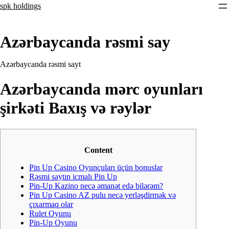
spk holdings
Azərbaycanda rəsmi say
Azərbaycanda rəsmi sayt
Azərbaycanda mərc oyunları
şirkəti Baxış və rəylər
Content
Pin Up Casino Oyunçuları üçün bonuslar
Rəsmi saytın icmalı Pin Up
Pin-Up Kazino necə əmanət edə bilərəm?
Pin Up Casino AZ pulu necə yerləşdirmək və
çıxarmaq olar
Rulet Oyunu
Pin-Up Oyunu