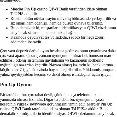
üstünlüyüdür.
Mərclər Pin Up casino QIWI Bank tərəfindən idarə olunan
TsUPIS-ə aiddir.
Ruletin bütün növləri saytın müvafiq bölməsində yerləşdirilib və
siz onları həm ödənişli, həm də pulsuz oynaya bilərsiniz.
Bu o deməkdir ki, müştərilərin identifikasiyası QIWI cüzdanının
ən yüksək statusunu əldə etməklə bağlıdır.
Kazinoda qeydiyyat tez və sadədir, sadəcə bir neçə zəruri
addımdan ibarətdir.
Çox vaxt depozit dərhal oyun hesabına gedir və onun çıxarılması daha
çox vaxt aparır. Çıxarış zamanı oyunçunun müraciəti, bonusun mərc
edilməsi, ödəniş sisteminin qaydalarına və kazinonun şərtlərinə
uyğunluğu nəzərdən keçirilir. Nəzərə almaq lazımdır ki, bank kartına
köçürmələr 7 iş günü ərzində həyata keçirilə bilər. Yüklənmiş proqram
yalnız qeydiyyatdan keçmiş və daxil olmuş istifadəçilər üçün işləyir.
Pin-Up Oyunu
Bir tərəfdən, bu, çox rahat deyil, çünki həmişə telefonunuzun
yanınızda olması lazımdır. Digər tərəfdən, bu, oyunçunun şəxsi
hesabının yüksək səviyyədə qorunmasını təmin edir. Mərclər Pin Up
casino QIWI Bank tərəfindən idarə olunan TsUPIS-ə aiddir. Bu o
deməkdir ki, müştərilərin identifikasiyası QIWI cüzdanının ən yüksək