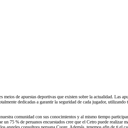
es meios de apuestas deportivas que existen sobre la actualidad. Las a
otalmente dedicadas a garantir la seguridad de cada jugador, utilizando
 a nuestra comunidad con sus conocimientos y al mismo tiempo participa
e un 75 % de peruanos encuestados cree que el Cetro puede realizar más
 los angeles consultora peruana Cuore. Además, tenemos afin de ti el c