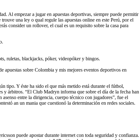
d. Al empezar a jugar en apuestas deportivas, siempre puede permitir
trouve una ley o qual regule las apuestas online en este Perú, por el
s consider un rollover, el cual es un requisito sobre la casa para
o.
ts, ruletas, blackjacks, póker, videopóker y bingos.
a de apuestas sobre Colombia y mis mejores eventos deportivos en
 tipo. Y éste ha sido el que más metido está durante el fútbol,
es y árbitros. “El Club Madryn informa que sobre el día de la fecha han
asenso entre la dirigencia, cuerpo técnico con jugadores”, fue el
 contestó an un mania que cuestionó la determinación en redes sociales.
ericsson puede apostar durante internet con toda seguridad y confianza.