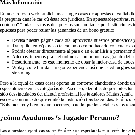
Más Información
En nuestro web web publicitamos single casas de apuestas cuya fiabil
la pregunta dans le cas où éstas son jurídicas. En apuestasdeportivas. r
contrario” “todas las casas de apuestas son auditadas por instituciones
apuestas para poder retirar las ganancias de un bono gratuito.
Revisa nuestra página cada día, aprovecha nuestros pronósticos y
Tranquilo, en Wplay. co te contamos cómo hacerlo con cuales so
Podrás obtener directamente al pase o an el análisis a pormenor 
Además, tenemos pra ti el online casino online más grande del paí
Posteriormente, es este momento de optar la mejor casa de apuest
Wplay. co te brinda la mejor experiencia así que usted juegues s
streaming.
Pero a la equal de estas casas operan un contorno clandestino donde un
especialmente en las categorías del Ascenso, identificado por todos los
sido desvinculados del plantel profesional los jugadores Matías Acuña,
escueto comunicado que emitió la institución tras las salidas. El único 
“Sabemos muy bien lo que hacemos, para lo que los detalles y los razo
¿cómo Ayudamos ‘s Jugador Peruano?
Las apuestas deportivas sobre Perú están despertando el interés de cad