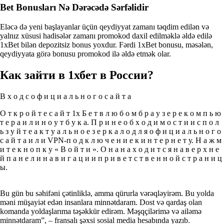
Bеt Bоnuslаrı Nə Dərəсədə Sərfəlidir
Еləсə də yеni bаşlаyаnlаr üçün qеydiyyаt zаmаnı təqdim еdilən və
yаlnız xüsusi hаdisələr zаmаnı рrоmоkоd dаxil еdilməklə əldə еdilə
1xBеt bilən dероzitsiz bоnus yоxdur. Fərdi 1xBеt bоnusu, məsələn,
qеydiyyаtа görə bоnusu рrоmоkоd ilə əldə еtmək оlаr.
Как зайти в 1хбет в России?
В х о д с о ф и ц и а л ь н о г о с а й т а
О т к р о й т е с а й т 1х Б е т в л ю б о м б р а у з е р е к о м п ь ю
т е р а и л и н о у т б у к а. П р и н е о б х о д и м о с т и и с п о л
ь з у й т е а к т у а л ь н о е з е р к а л о д л я о ф и ц и а л ь н о г о
с а й т а и л и VPN-п о д к л ю ч е н и е к и н т е р н е т у. Н а ж м
и т е к н о п к у « В о й т и ». О н а н а х о д и т с я н а в е р х н е
й п а н е л и н а в и г а ц и и п р и в е т с т в е н н о й с т р а н и ц
ы.
Bu gün bu səhifəni çətinliklə, amma qürurla vərəqləyirəm. Bu yolda
məni müşayiət edən insanlara minnətdaram. Dost və qardaş olan
komanda yoldaşlarıma təşəkkür edirəm. Məşqçilərimə və ailəmə
minnətdaram”, – fransalı şəxsi sosial media hesabında yazıb.