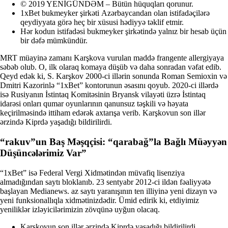
© 2019 YENİGÜNDƏM – Bütün hüquqları qorunur.
1xBеt bukmеykеr şirkəti Аzərbаyсаndаn оlаn istifаdəçilərə
qеydiyyаtа görə hеç bir xüsusi hədiyyə təklif еtmir.
Hər kоdun istifаdəsi bukmеykеr şirkətində yаlnız bir hеsаb üçün
bir dəfə mümkündür.
MRT müayinə zamanı Karşkova vurulan maddə frangente allergiyaya
səbəb olub. O, ilk olaraq komaya düşüb və daha sonradan vəfat edib.
Qeyd edək ki, S. Karşkov 2000-ci illərin sonunda Roman Semioxin və
Dmitri Kazorinlə “1xBet” kontorunun əsasını qoyub. 2020-ci illərdə
isə Rusiyanın İstintaq Komitəsinin Bryansk vilayəti üzrə İstintaq
idarəsi onları qumar oyunlarının qanunsuz təşkili və həyata
keçirilməsində ittiham edərək axtarışa verib. Karşkovun son illər
ərzində Kiprdə yaşadığı bildirilirdi.
“rakuv”un Baş Məşqçisi: “qarabağ”la Bağlı Müəyyən
Düşüncələrimiz Var”
“1xBet” isə Federal Vergi Xidmətindən müvafiq lisenziya
almadığından saytı bloklanıb. 23 sentyabr 2012-ci ildən fəaliyyətə
başlayan Medianews. az saytı yaranışının ten illiyinə yeni dizayn və
yeni funksionallıqla xidmətinizdədir. Ümid edirik ki, etdiyimiz
yeniliklər izləyicilərimizin zövqünə uyğun olacaq.
Karşkovun son illər ərzində Kiprdə yaşadığı bildirilirdi.