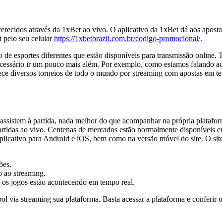
oferecidos através da 1xBet ao vivo. O aplicativo da 1xBet dá aos apost
t pelo seu celular
https://1xbetbrazil.com.br/codigo-promocional/
.
 de esportes diferentes que estão disponíveis para transmissão online. 
essário ir um pouco mais além. Por exemplo, como estamos falando aqui
rece diversos torneios de todo o mundo por streaming com apostas em t
assistem à partida, nada melhor do que acompanhar na própria platafor
rtidas ao vivo. Centenas de mercados estão normalmente disponíveis e
aplicativo para Android e iOS, bem como na versão móvel do site. O site
ões.
o ao streaming.
 os jogos estão acontecendo em tempo real.
l via streaming sua plataforma. Basta acessar a plataforma e conferir o