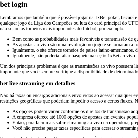
bet login
Lembramos que também que é possível jogar na 1xBet poker, bacará e o
qualquer jogo da Liga dos Campeões ou luta do card principal do UFC
não sejam os torneios mais importantes do futebol, por exemplo.
Bem como as probabilidades mais favoráveis ​​e transmissão de q
As apostas ao vivo são uma revolução no jogo e se tornaram a f
Igualmente, o site oferece torneios de países latino-americanos,
Igualmente, não poderia faltar basquete na seção 1xBet ao vivo.
Um dos principais problemas é que as transmissões ao vivo possuem limi
importante que você sempre verifique a disponibilidade de determinado e
bet live streaming em detalhes
Não há taxas ou encargos adicionais envolvidos ao acessar qualquer ev
restrições geográficas que poderiam impedir o acesso a certos fluxos. 
As opções podem variar conforme os direitos de transmissão adqu
A empresa oferece até 1000 opções de apostas em eventos populare
Então, para falar mais sobre streaming ao vivo na operadora, pr
Você não precisa pagar taxas específicas para acessar o streamin