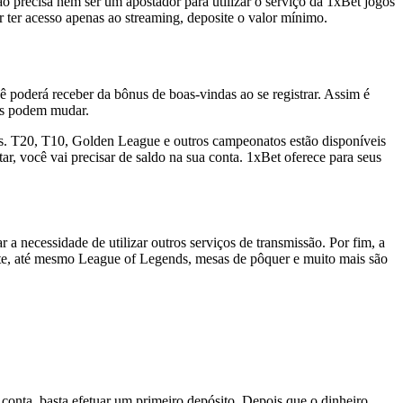
ão precisa nem ser um apostador para utilizar o serviço da 1xBet jogos
r ter acesso apenas ao streaming, deposite o valor mínimo.
ê poderá receber da bônus de boas-vindas ao se registrar. Assim é
des podem mudar.
s. T20, T10, Golden League e outros campeonatos estão disponíveis
r, você vai precisar de saldo na sua conta. 1xBet oferece para seus
a necessidade de utilizar outros serviços de transmissão. Por fim, a
uete, até mesmo League of Legends, mesas de pôquer e muito mais são
a conta, basta efetuar um primeiro depósito. Depois que o dinheiro