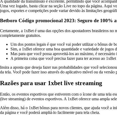
A qualidade da transmissão é excelente, permitindo que você acompanhe
Uma vez logado, basta clicar na seção Live no topo da página. Aqui vo
jogos, esportes e competições pode variar devido às limitações geográf
Betboro Código promocional 2023: Seguro de 100% a
Certamente, a 1xBet é uma das opções dos apostadores brasileiros no 
completamente gratuitos.
Um dos pontos legais é que você vai poder utilizar o bônus de b
Sim, a 1xBet oferece uma boa quantidade e variedade de jogos de
Mas para que você possa aproveitá-los ao máximo, é necessário 
A primeira coisa que você precisa fazer para ter acesso ao 1xBet 
Insira a aposta que deseja fazer nas probabilidades que você seleciono
da tela. Você pode fazer isso através do aplicativo móvel ou da versão 
Razões para usar 1xbet live streaming
Então, os eventos esportivos que estiverem com o ícone de uma tela e
(live streaming) de eventos esportivos. A 1xBet oferece uma ampla seleç
Além disso, há o 1xBet bônus para novos clientes, que ajuda você a in
da página e você poderá ampliá-lo facilmente para tela cheia.