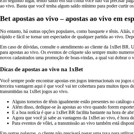
Em segundo lugar, tendo saldo em sua conta você não vai precisar pagar
ao vivo. Basta que você tenha algum saldo mínimo para poder curtir os 
Bet apostas ao vivo – apostas ao vivo em es
No entanto, há outras opções populares, como basquete e tênis. Aliás,
rápido e fácil se tornar um espectador de qualquer partida ao vivo. De
Em caso de dúvidas, consulte o atendimento ao cliente da 1xBet BR. 
para apostas ao vivo. Os eventos de críquete são sempre muito numeroso
novos cadastrados uma promoção de boas-vindas, a qual vai dobrar o va
Dicas de apostas ao vivo na 1xBet
Você sempre pode encontrar apostas em jogos internacionais ou jogos da
terceira vantagem aqui é que você vai ter cobertura para muitos tipos
transmitidas na 1xBet jogos ao vivo.
Alguns torneios de tênis igualmente estão presentes no catálogo
Além disso, dedique-se às apostas ao vivo quando forem esport
E a boa notícia é que a 1xBet BR facilita bastante na hora de abr
Agora que você já sabe as vantagens da 1xBet ao vivo, é hora de
Para eventos de vôlei, a transmissão ao vivo também está disponí
Em outras palavras, o cliente não precisará pagar uma taxa para utiliza