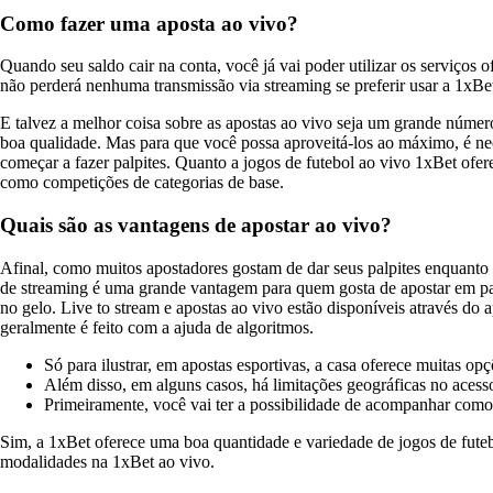
Como fazer uma aposta ao vivo?
Quando seu saldo cair na conta, você já vai poder utilizar os serviços 
não perderá nenhuma transmissão via streaming se preferir usar a 1xBe
E talvez a melhor coisa sobre as apostas ao vivo seja um grande número
boa qualidade. Mas para que você possa aproveitá-los ao máximo, é nec
começar a fazer palpites. Quanto a jogos de futebol ao vivo 1xBet ofe
como competições de categorias de base.
Quais são as vantagens de apostar ao vivo?
Afinal, como muitos apostadores gostam de dar seus palpites enquanto 
de streaming é uma grande vantagem para quem gosta de apostar em pa
no gelo. Live to stream e apostas ao vivo estão disponíveis através do 
geralmente é feito com a ajuda de algoritmos.
Só para ilustrar, em apostas esportivas, a casa oferece muitas opç
Além disso, em alguns casos, há limitações geográficas no acess
Primeiramente, você vai ter a possibilidade de acompanhar como
Sim, a 1xBet oferece uma boa quantidade e variedade de jogos de futebo
modalidades na 1xBet ao vivo.