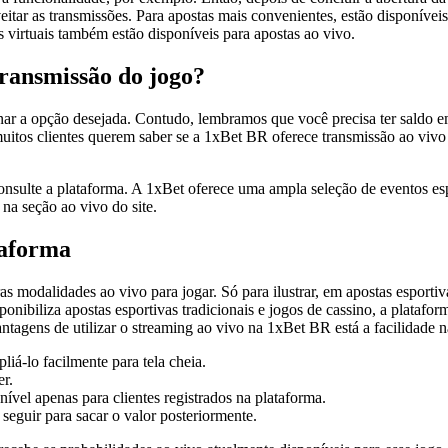
eitar as transmissões. Para apostas mais convenientes, estão disponíveis
es virtuais também estão disponíveis para apostas ao vivo.
 transmissão do jogo?
onar a opção desejada. Contudo, lembramos que você precisa ter saldo e
muitos clientes querem saber se a 1xBet BR oferece transmissão ao viv
onsulte a plataforma. A 1xBet oferece uma ampla seleção de eventos espor
na seção ao vivo do site.
taforma
s modalidades ao vivo para jogar. Só para ilustrar, em apostas esportiv
onibiliza apostas esportivas tradicionais e jogos de cassino, a plataf
antagens de utilizar o streaming ao vivo na 1xBet BR está a facilidade n
iá-lo facilmente para tela cheia.
er.
ível apenas para clientes registrados na plataforma.
 seguir para sacar o valor posteriormente.