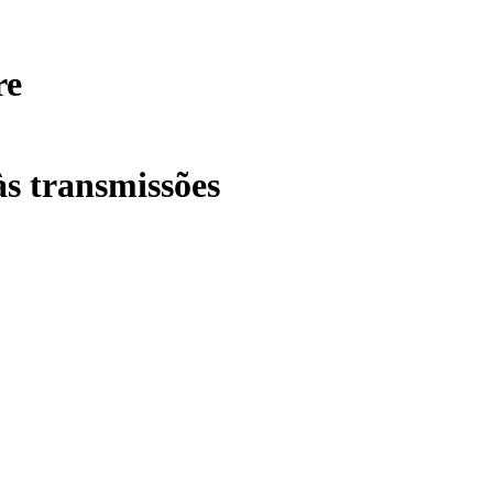
re
às transmissões