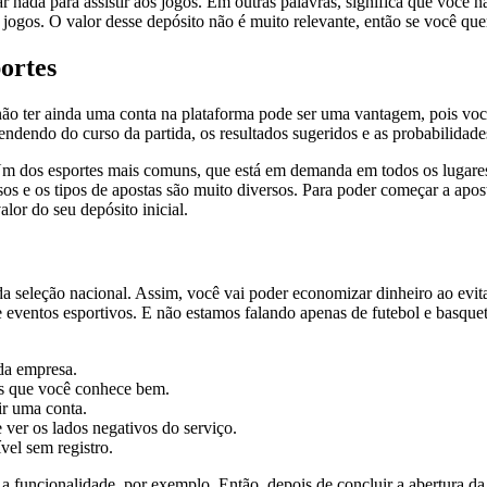
 nada para assistir aos jogos. Em outras palavras, significa que você n
jogos. O valor desse depósito não é muito relevante, então se você que
portes
 não ter ainda uma conta na plataforma pode ser uma vantagem, pois voc
pendendo do curso da partida, os resultados sugeridos e as probabilida
Um dos esportes mais comuns, que está em demanda em todos os lugare
s e os tipos de apostas são muito diversos. Para poder começar a aposta
lor do seu depósito inicial.
 seleção nacional. Assim, você vai poder economizar dinheiro ao evitar 
 de eventos esportivos. E não estamos falando apenas de futebol e basq
 da empresa.
es que você conhece bem.
ir uma conta.
 ver os lados negativos do serviço.
vel sem registro.
r a funcionalidade, por exemplo. Então, depois de concluir a abertura d