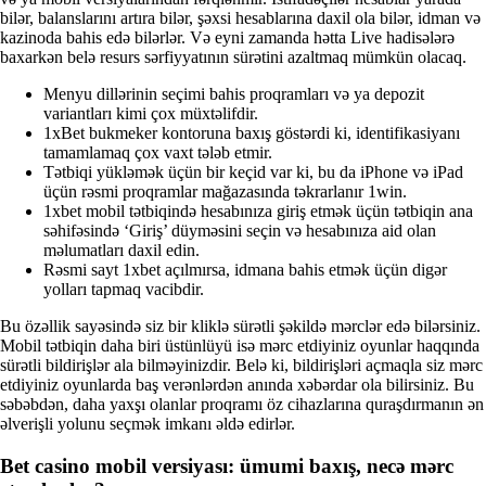
bilər, balanslarını artıra bilər, şəxsi hesablarına daxil ola bilər, idman və
kazinoda bahis edə bilərlər. Və eyni zamanda hətta Live hadisələrə
baxarkən belə resurs sərfiyyatının sürətini azaltmaq mümkün olacaq.
Menyu dillərinin seçimi bahis proqramları və ya depozit
variantları kimi çox müxtəlifdir.
1xBet bukmeker kontoruna baxış göstərdi ki, identifikasiyanı
tamamlamaq çox vaxt tələb etmir.
Tətbiqi yükləmək üçün bir keçid var ki, bu da iPhone və iPad
üçün rəsmi proqramlar mağazasında təkrarlanır 1win.
1xbet mobil tətbiqində hesabınıza giriş etmək üçün tətbiqin ana
səhifəsində ‘Giriş’ düyməsini seçin və hesabınıza aid olan
məlumatları daxil edin.
Rəsmi sayt 1xbet açılmırsa, idmana bahis etmək üçün digər
yolları tapmaq vacibdir.
Bu özəllik sayəsində siz bir kliklə sürətli şəkildə mərclər edə bilərsiniz.
Mobil tətbiqin daha biri üstünlüyü isə mərc etdiyiniz oyunlar haqqında
sürətli bildirişlər ala bilməyinizdir. Belə ki, bildirişləri açmaqla siz mərc
etdiyiniz oyunlarda baş verənlərdən anında xəbərdar ola bilirsiniz. Bu
səbəbdən, daha yaxşı olanlar proqramı öz cihazlarına quraşdırmanın ən
əlverişli yolunu seçmək imkanı əldə edirlər.
Bet casino mobil versiyası: ümumi baxış, necə mərc