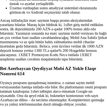
dəstək və ayarlar yerləşdirilib.
Üzərinə vurduqdan sonra əməliyyat sistemləri ekranınızda
görünəcək və Android seçməyiniz tələb olunur.
Ancaq istifadəçilər mərc saytının başqa promo-aksiyalarından
yararlana bilərlər. Maraq üçün bildirək ki, 1xBet giriş mobil etdikdən
sonra, ilk depozitinizdə 200 AZN-ə qədər 100% bonus əldə edə
bilərsiniz. Yazımızın sonunda isə mərc saytının mobil versiyası ilə bağlı
ən çox verilən bəzi sualları cavablandıracağıq. Mobil Ana Səhifə Şirkət
məzmununa və az qala bütün bahis xidmətlərinə mobil cihazlar
üzərindən gedə bilərsiniz. Beləcə, yeni üzvlərə verilən ilk 1000 AZN
depozit bonusu yerinə 1300 TLə qədər% 200 Hoşgeldin bonusu
alacaqsınız. 1XBET Promosyon Kodu Necə istifadə 1XBET
araşdırma sualları cavabını məqaləmizdə tapa bilərsiniz.
Bet Azerbaycan Qeydiyyat Mobi AZ Yukle Elaqe
Nomresi 614
Oyunçu proqramı quraşdırmaq istəmirsə, o zaman saytın mobil
versiyasından həmişə istifadə edə bilər. Bu platformanın rəsmi proqram
təminatı kataloquna 1xbet tətbiqini əlavə etməmək Google-un
siyasətidir. Onu da qeyd edək ki, bukmeker kontorunun veb-saytı
Azərbaycan dilinə – də tərcümə olunmuşdur. Kompüterinizi qurmağa
və ya yalnız telefonunuzdan daxil olmağa ehtiyac yoxdur.