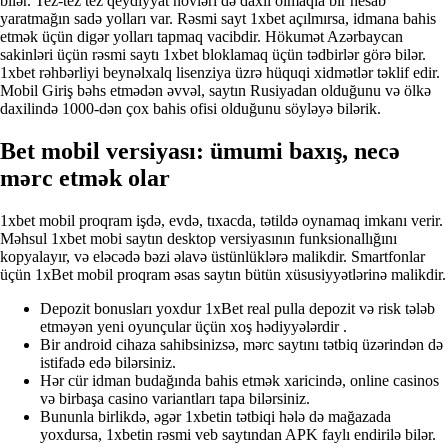
bilər. Tez-tez tez qeydiyyat növləri də daxil olmaqla bir hesab
yaratmağın sadə yolları var. Rəsmi sayt 1xbet açılmırsa, idmana bahis
etmək üçün digər yolları tapmaq vacibdir. Hökumət Azərbaycan
sakinləri üçün rəsmi saytı 1xbet bloklamaq üçün tədbirlər görə bilər.
1xbet rəhbərliyi beynəlxalq lisenziya üzrə hüquqi xidmətlər təklif edir.
Mobil Giriş bəhs etmədən əvvəl, saytın Rusiyadan olduğunu və ölkə
daxilində 1000-dən çox bahis ofisi olduğunu söyləyə bilərik.
Bet mobil versiyası: ümumi baxış, necə
mərc etmək olar
1xbet mobil proqram işdə, evdə, tıxacda, tətildə oynamaq imkanı verir.
Məhsul 1xbet mobi saytın desktop versiyasının funksionallığını
kopyalayır, və eləcədə bəzi əlavə üstünlüklərə malikdir. Smartfonlar
üçün 1xBet mobil proqram əsas saytın bütün xüsusiyyətlərinə malikdir.
Depozit bonusları yoxdur 1xBet real pulla depozit və risk tələb
etməyən yeni oyunçular üçün xoş hədiyyələrdir .
Bir android cihaza sahibsinizsə, mərc saytını tətbiq üzərindən də
istifadə edə bilərsiniz.
Hər cür idman budağında bahis etmək xaricində, online casinos
və birbaşa casino variantları tapa bilərsiniz.
Bununla birlikdə, əgər 1xbetin tətbiqi hələ də mağazada
yoxdursa, 1xbetin rəsmi veb saytından APK faylı endirilə bilər.