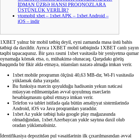
İDMAN ÜZRƏ HANSI PROQNOZLARA
ÜSTÜNLÜK VERİLİR?
vtomobil xbet – 1xbet APK – 1xbet Android –
iOS – indir
1XBET yalnız bir mobil tətbiq deyil, eyni zamanda masa üstü bahis
tətbiqi da daxildir. Ayrıca 1XBET mobil tətbiqində 1XBET canlı yayın
təqibi tapacaqsınız. Bir şəxs rəsmi 1xbet vasitəsilə bir yeniyetmə qumar
oynamağa kömək etsə, o, mühakimə olunacaq. Qarşıdakı görüş
haqqında bir fikir əldə etməyə, nüansları nəzərə almağa imkan verir.
1xbet mobile proqramın ölçüsü 40,63 MB-dır, Wi-Fi vasitəsilə
yükləmək daha yaxşıdır.
Bu funksiya mərcin qoyulduğu hadisənin yekun nəticəsi
müəyyən edilməmişdən əvvəl qoyulmuş mərclərin
hesablaşmasını qəbul etməyə imkan verir.
Telefon və tablet istifadə qala bütün əməliyyat sistemlərində
Android, iOS və Java proqramları yaradılır.
1xbet Az yukle tətbiqi hələ google play mağazasında
olmadığından, 1xbet Azerbaycan yukle saytına daxil olub
oradan yükləməlisiniz.
İdentifikasiya depozitdən pul vəsaitlərinin ilk çıxarılmasından əvvəl