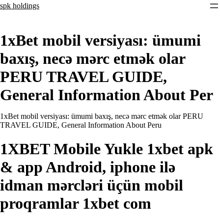
spk holdings
1xBet mobil versiyası: ümumi
baxış, necə mərc etmək olar
PERU TRAVEL GUIDE,
General Information About Per
1xBet mobil versiyası: ümumi baxış, necə mərc etmək olar PERU
TRAVEL GUIDE, General Information About Peru
1XBET Mobile Yukle 1xbet apk
& app Android, iphone ilə
idman mərcləri üçün mobil
proqramlar 1xbet com