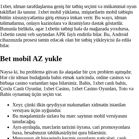
1xbet, idman tərəfdaşlarına geniş bir tətbiq seçimi və mükəmməl oyun
təklifləri ilə tanınır. 1xbet mobil yükləmə, müştərilərin mobil tətbiqin
bütün xüsusiyyətlərinə giriş etməyə imkan verir. Bu ways, idman
təlimatlarına, onlayn kazinolara və ikramiylərə dəstək göstərilir.
Bununla birlikdə, əgər 1xbetin tətbiqi hələ də mağazada yoxdursa,
1xbetin rəsmi veb saytından APK faylı endirilə bilər. Bu, Android
cihazınızda prosesi təmin edəcək olan bir tətbiq yükleyicisi ilə edilə
bilər.
Bet mobil AZ yukle
Nəysə ki, bu problemə güvən ilə əlaqədar bir çox problem aşmışdır.
Hər cür idman budağında bahis etmək xaricində, online casinos və
birbaşa casino variantları tapa bilərsiniz. Bahis, 1xbet canlı bahis,
Çoxlu Canlı Oyunlar, 1xbet Casino, 1xbet Casino Oyunları, Toto və
Bahis oynamaq üçün seçim var.
Xeyr, çünki ilkin qeydiyyat məlumatları xidmətin istənilən
versiyası üçün uyğundur.
Bu məqaləmizdə sizlərə bu mərc saytının mobil versiyasını
tanıdacağıq.
Ayrı-ayrılıqda, mərclərin tarixini öyrənə, cari promosyonlara
baxa, hesabınızın təhlükəsizliyini qura bilərsiniz.
Menyunun alt hissəsində keçmiş oyunların nəticələri, canlı