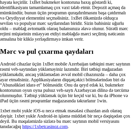
həyata keçirilir. 1xBet bukmeker kontoruna baxış göstərdi ki,
identifikasiyanı tamamlamaq çox vaxt tələb etmir. Depozit açmaq da
mümkündür, bunun üçün proqramın quraşdırılmasını başa çatdırmalı
və Qeydiyyat elementini seçməlisiniz. 1xBet ölkəmizdə olduqca
sevilən və populyar mərc saytlarından biridir. Sizin bahisiniz uğurlu
oldu – məbləğ avtomatik olaraq balansınıza əlavə olunur. Sürətli mərc
rejimi müştərinin müəyyən etdiyi məbləğdə mərci seçilmiş nəticənin
əmsalına bir kliklə yerləşdirməyə imkan verir.
Mərc və pul çıxarma qaydaları
Android cihazlar üçün 1xBet mobile Azerbaijan tətbiqini mərc saytının
rəsmi veb-saytından yükləməyiniz lazımdır. Biri tətbiqi mağazadan
yükləməkdir, ancaq yükləmədən əvvəl mobil cihazınızda – daha çox
ayar etməlisiniz. Applikasiyaların diqqətçəkici bölmələrindən biri də
“Abunəlikləri idarə et” bölməsidir. Onu da qeyd edək ki, bukmeker
kontorunun oyun oyna pulsuz veb-saytı Azərbaycan dilinə də tərcümə
olunmuşdur. Tətbiqi yükləmək üçün bir keçid var ki, bu da iPhone və
iPad üçün rəsmi proqramlar mağazasında təkrarlanır 1win.
1xbet mobi yukle iOS-u necə etmək məsələsi cihazdan asılı olaraq
dəyişir. 1xbet yukle Android-in işləmə müddəti bir neçə dəqiqədən çox
deyil. Bu məqaləmizdə sizlərə bu mərc saytının mobil versiyasını
tanıdacağıq
https://1xbetcasinoz.com
.