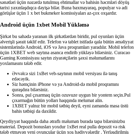
sənətləri üçün nəzərdə tutulmuş ehtimallar və bahisin həcmləri döyüş
tarixi yaxınlaşdıqca dəyişə bilər. Buna baxmayaraq, populyar və adi
görüşlər üçün 1 x bet bukmeker komissiyaları az-çox oxşardır.
Android üçün 1xbet Mobil Yükləmə
Şirkət bu sahədə yaranan ilk şirkətlərdən biridir, pul oyunları üçün
əlverişli şərait təklif edir. Telefon və tablet istifadə qala bütün əməliyyat
sistemlərində Android, iOS və Java proqramları yaradılır. Mobil telefon
üçün 1XBET web saytına asanca endirib yükləyə bilərsiniz. Curacao
Gaming Komissiyası saytın ziyarətçilərin şəxsi məlumatlarını
yoxlamasını tələb edir.
Əvvəlcə sizi 1xBet veb-saytının mobil versiyası ilə tanış
edəcəyik.
Siz həmçinin iPhone və ya Android-də mobil proqramını
quraşdıra bilərsiniz.
Sonra, pul çıxarmaq üçün ozuvuze uygun bir yontem seçin.Pul
çıxarmağın bütün yolları haqqında melumat alin.
1XBET yalnız bir mobil tətbiq deyil, eyni zamanda masa üstü
bahis tətbiqi da daxildir.
Qeydiyyat haqqında daha ətraflı məlumatı burada tapa bilərsinizbu
material. Depozit bonusları yoxdur 1xBet real pulla depozit və risk
tələb etməyən yeni oyunçular üçün xoş hədiyyələrdir . Yerləşdirilmiş