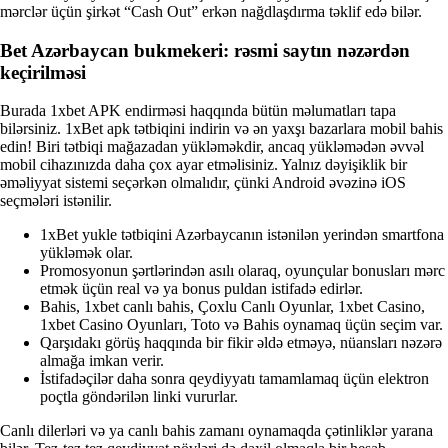
mərclər üçün şirkət “Cash Out” erkən nağdlaşdırma təklif edə bilər.
Bet Azərbaycan bukmekeri: rəsmi saytın nəzərdən
keçirilməsi
Burada 1xbet APK endirməsi haqqında bütün məlumatları tapa
bilərsiniz. 1xBet apk tətbiqini indirin və ən yaxşı bazarlara mobil bahis
edin! Biri tətbiqi mağazadan yükləməkdir, ancaq yükləmədən əvvəl
mobil cihazınızda daha çox ayar etməlisiniz. Yalnız dəyişiklik bir
əməliyyat sistemi seçərkən olmalıdır, çünki Android əvəzinə iOS
seçmələri istənilir.
1xBet yukle tətbiqini Azərbaycanın istənilən yerindən smartfona
yükləmək olar.
Promosyonun şərtlərindən asılı olaraq, oyunçular bonusları mərc
etmək üçün real və ya bonus puldan istifadə edirlər.
Bahis, 1xbet canlı bahis, Çoxlu Canlı Oyunlar, 1xbet Casino,
1xbet Casino Oyunları, Toto və Bahis oynamaq üçün seçim var.
Qarşıdakı görüş haqqında bir fikir əldə etməyə, nüansları nəzərə
almağa imkan verir.
İstifadəçilər daha sonra qeydiyyatı tamamlamaq üçün elektron
poçtla göndərilən linki vururlar.
Canlı dilerləri və ya canlı bahis zamanı oynamaqda çətinliklər yarana