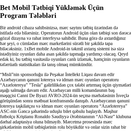
Bet Mobil Tətbiqi Yükləmək Üçün
Program Tələbləri
Bir android cihaza sahibsinizsə, mərc saytını tətbiq üzərindən də
istifadə edə bilərsiniz. Operatorun Android üçün olan tətbiqi son dərəcə
gözəl dizayna və rahat interfeysə sahibdir. Buna görə də axtardığınız
hər şeyi, o cümlədən mərc marketlərini sürətli bir şəkildə tapa
biləcəksiniz. 1xBet mobile Android-in təkmil axtarış sistemi isə sizə
istədiyiniz oyunları daha asan şəkildə tapmağa yardımçı olacaq. Qeyd
edək ki, bu tətbiq vasitəsilə oyunları canlı izləmək, həmçinin oyunların
təfərrüatlı statistikaları ilə tanış olmaq mümkündür.
“Misli”nin sponsorluğu ilə Peşəkar İntellekt Liqası davam edir
Azərbaycanın qanuni lotereya və idman mərc oyunları operatoru
“Azərlotereya” ”Tesla” gəlirlilikdən çox tələbi artırmaq üçün qiymətləri
aşağı salmağa davam edir. Azərbaycan milli komandasının baş
məşqçisi Canni De Byazi AVRO-2024-ün seçmə mərhələsinin İsveçlə
görüşündən sonra mətbuat konfransında danışıb. Azərbaycanın qanuni
lotereya təşkilatçısı və idman mərc oyunları operatoru “Azərlotereya”
ASC-nin Gəncə şəhərində uduşlu bilet qəbulu başlayıb. Məşhur
futbolçu Kriştianu Ronaldo Səudiyyə Ərəbistanının “Al-Nasr” klubuna
dərhal adaptasiya oluna bilməyib. Mərcetmə prosesində mərc
şirkətlərinin mobil tətbiqlərinin rolu böyükdür və onlar sizin rahat bir