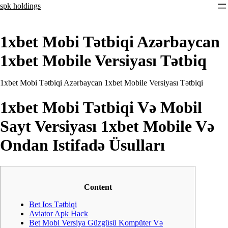
spk holdings
1xbet Mobi Tətbiqi Azərbaycan
1xbet Mobile Versiyası Tətbiq
1xbet Mobi Tətbiqi Azərbaycan 1xbet Mobile Versiyası Tətbiqi
1xbet Mobi Tətbiqi Və Mobil
Sayt Versiyası 1xbet Mobile Və
Ondan Istifadə Üsulları
Content
Bet Ios Tətbiqi
Aviator Apk Hack
Bet Mobi Versiya Güzgüsü Kompüter Və