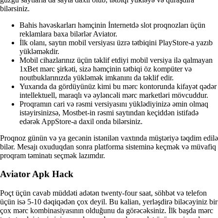
bilərsiniz.
Bahis həvəskarları həmçinin İnternetdə slot proqnozları üçün
reklamlara baxa bilərlər Aviator.
İlk olanı, saytın mobil versiyası üzrə tətbiqini PlayStore-a yazıb
yükləməkdir.
Mobil cihazlarınız üçün təklif etdiyi mobil versiya ilə qalmayan
1xBet mərc şirkəti, sizə həmçinin tətbiqi öz kompüter və
noutbuklarınızda yükləmək imkanını da təklif edir.
Yuxarıda da gördüyünüz kimi bu mərc kontorunda kifayət qədər
intellektuell, maraqlı və əyləncəli mərc marketləri mövcuddur.
Proqramın cari və rəsmi versiyasını yüklədiyinizə əmin olmaq
istəyirsinizsə, Mostbet-in rəsmi saytından keçiddən istifadə
edərək AppStore-a daxil onda bilərsiniz.
Proqnoz günün və ya gecənin istənilən vaxtında müştəriyə təqdim edilə
bilər. Mesajı oxuduqdan sonra platforma sisteminə keçmək və müvafiq
proqram təminatı seçmək lazımdır.
Aviator Apk Hack
Poçt üçün cavab müddəti adətən twenty-four saat, söhbət və telefon
üçün isə 5-10 dəqiqədən çox deyil. Bu kalian, yerləşdirə biləcəyiniz bir
çox mərc kombinasiyasının olduğunu da görəcəksiniz. İlk başda mərc