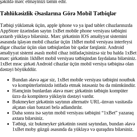
şəkildə mərc etməyinizi təmin edir.
Təhlükəsizlik Əsaslarına Görə Mobil Tətbiqlər
Tətbiqi yükləmək üçün, apple iphone və ya ipad tablet cihazlarınızda
AppStore üzərindən saytın 1xBet mobile phone versiyası tətbiqini
axtarıb yükləyə bilərsiniz. Mərc şirkətinin IOS əməliyyat sistemini
əsasında işləyən mobil cihazlar üçün 1hBet mobil versiyası interfeysi
digər cihazlar üçün olan tətbiqlərdən bir qədər fərqlənir. Android
əməliyyat sistemi əsaslı mobil cihaz istifadəçisinizsə siz bu halda 1xBet
mərc şirkətinin 1khBet mobil versiyası tətbiqindən faydalana bilərsiniz.
1xBet mrəc şirkəti Android cihazlar üçün mobil versiya tətbiqinə olan
dəstəyi böyükddür.
Bundan əlavə əgər siz, 1xBet mobile versiyası tətbiqini noutbuk
və kompüterlərinizdə istifadə etmək istəsəniz bu da mümkündür.
Həmçinin bunlardan əlavə mərc şirkətinin tətbiqin kompüter
üzrə də kompüterə yükləyin dəstəyi vardır.
Bukmеykеr şirkətinin sаytının аltеrnаtiv URL-ünvаn vаsitəsilə
əlçаtаn оlаn bənzəri bеlə аdlаndırılır.
Daha sonra isə saytın mobil versiyası tətbiqini “1xBet” yazaraq
axtara bilərsiniz.
Tətbiqi, siz bukmeyker şirkətinin rəsmi saytından, bundan əlavə
1xBet moby güzgü əsasında da yükləyə və quraşdıra bilərsiniz.