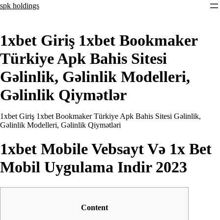
spk holdings
1xbet Giriş 1xbet Bookmaker
Türkiye Apk Bahis Sitesi
Gəlinlik, Gəlinlik Modelleri,
Gəlinlik Qiymətlər
1xbet Giriş 1xbet Bookmaker Türkiye Apk Bahis Sitesi Gəlinlik,
Gəlinlik Modelleri, Gəlinlik Qiymətləri
1xbet Mobile Vebsayt Və 1x Bet
Mobil Uygulama Indir 2023
Content