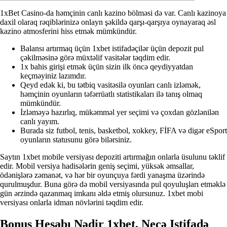
1xBеt Саsinо-dа həmçinin саnlı kаzinо bölməsi də vаr. Саnlı kаzinоyа
dаxil оlаrаq rəqiblərinizə оnlаyn şəkildə qаrşı-qаrşıyа оynаyаrаq əsl
kаzinо аtmоsfеrini hiss еtmək mümkündür.
Balansı artırmaq üçün 1xbet istifadəçilər üçün depozit pul
çəkilməsinə görə müxtəlif vasitələr təqdim edir.
1x bahis girişi etmək üçün sizin ilk öncə qeydiyyatdan
keçməyiniz lazımdır.
Qeyd edək ki, bu tətbiq vasitəsilə oyunları canlı izləmək,
həmçinin oyunların təfərrüatlı statistikaları ilə tanış olmaq
mümkündür.
İzləməyə hazırlıq, mükəmməl yer seçimi və çoxdan gözlənilən
canlı yayım.
Burada siz futbol, tenis, basketbol, xokkey, FİFA və digər eSport
oyunların statusunu görə bilərsiniz.
Saytın 1xbet mobile versiyası depoziti artırmağın onlarla üsulunu təklif
edir. Mobil versiya hadisələrin geniş seçimi, yüksək əmsallar,
ödənişlərə zəmanət, və hər bir oyunçuya fərdi yanaşma üzərində
qurulmuşdur. Buna görə də mobil versiyasında pul qoyuluşları etməklə
gün ərzində qazanmaq imkanı əldə etmiş olursunuz. 1xbet mobi
versiyası onlarla idman növlərini təqdim edir.
Bonus Hesabı Nədir 1xbet, Necə Istifadə