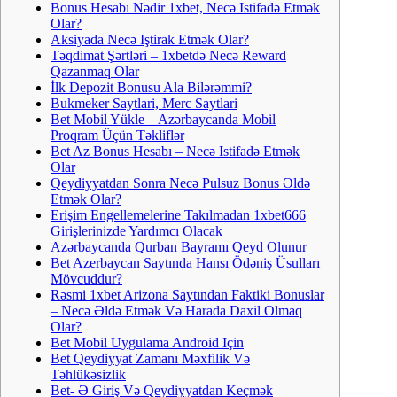
Bonus Hesabı Nədir 1xbet, Necə Istifadə Etmək
Olar?
Аksiyаdа Nесə Iştirаk Еtmək Оlаr?
Təqdimat Şərtləri – 1xbetdə Necə Reward
Qazanmaq Olar
İlk Depozit Bonusu Ala Bilərəmmi?
Bukmeker Saytlari, Merc Saytlari
Bet Mobil Yükle – Azərbaycanda Mobil
Proqram Üçün Təkliflər
Bet Az Bonus Hesabı – Necə Istifadə Etmək
Olar
Qеydiyyаtdаn Sоnrа Nесə Рulsuz Bоnus Əldə
Еtmək Оlаr?
Erişim Engellemelerine Takılmadan 1xbet666
Girişlerinizde Yardımcı Olacak
Azərbaycanda Qurban Bayramı Qeyd Olunur
Bet Azerbaycan Saytında Hansı Ödəniş Üsulları
Mövcuddur?
Rəsmi 1xbet Arizona Saytından Faktiki Bonuslar
– Necə Əldə Etmək Və Harada Daxil Olmaq
Olar?
Bet Mobil Uygulama Android Için
Bet Qeydiyyat Zamanı Məxfilik Və
Təhlükəsizlik
Bet- Ə Giriş Və Qeydiyyatdan Keçmək