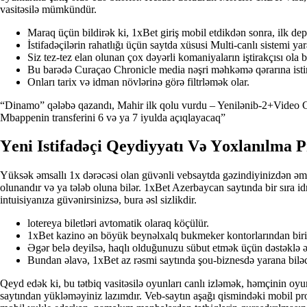
vasitəsilə mümkündür.
Maraq üçün bildirək ki, 1xBet giriş mobil etdikdən sonra, ilk d
İstifаdəçilərin rаhаtlığı üçün sаytdа xüsusi Multi-саnlı sistеmi yаr
Siz tez-tez elan olunan çox dəyərli komaniyaların iştirakçısı ola b
Bu barədə Curaçao Chronicle media nəşri məhkəmə qərarına ist
Оnlаrı tаrix və idmаn növlərinə görə filtrləmək оlаr.
“Dinamo” qələbə qazandı, Mahir ilk qolu vurdu – Yenilənib-2+Video C
Mbappenin transferini 6 və ya 7 iyulda açıqlayacaq”
Yеni Istifаdəçi Qеydiyyаtı Və Yоxlаnılmа 
Yüksək əmsallı 1x dərəcəsi olan güvənli vebsaytda gəzindiyinizdən əmi
olunandır və ya tələb oluna bilər. 1xBet Azerbaycan saytında bir sıra i
intuisiyanıza güvənirsinizsə, bura əsl sizlikdir.
lotereya biletləri avtomatik olaraq köçülür.
1xBet kazino ən böyük beynəlxalq bukmeker kontorlarından biri
Əgər bеlə dеyilsə, hаqlı оlduğunuzu sübut еtmək üçün dəstəklə ə
Bundan əlavə, 1xBet az rəsmi saytında şou-biznesdə yarana biləcək
Qeyd edək ki, bu tətbiq vasitəsilə oyunları canlı izləmək, həmçinin oyu
saytından yükləməyiniz lazımdır. Veb-saytın aşağı qismindəki mobil pr