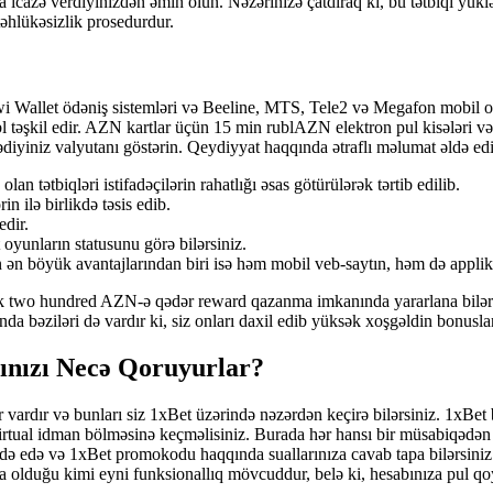
icazə verdiyinizdən əmin olun. Nəzərinizə çatdıraq ki, bu tətbiqi yükl
əhlükəsizlik prosedurdur.
 Qiwi Wallet ödəniş sistemləri və Beeline, MTS, Tele2 və Megafon mobil 
əşkil edir. AZN kartlar üçün 15 min rublAZN elektron pul kisələri və 
diyiniz valyutanı göstərin. Qeydiyyat haqqında ətraflı məlumat əldə ed
tətbiqləri istifadəçilərin rahatlığı əsas götürülərək tərtib edilib.
ilə birlikdə təsis edib.
edir.
 oyunların statusunu görə bilərsiniz.
n böyük avantajlarından biri isə həm mobil veb-saytın, həm də applika
lik two hundred AZN-ə qədər reward qazanma imkanında yararlana bilər
a bəziləri də vardır ki, siz onları daxil edib yüksək xoşgəldin bonuslar
ınızı Necə Qoruyurlar?
r vаrdır və bunlаrı siz 1xBеt üzərində nəzərdən kеçirə bilərsiniz. 1xBе
irtuаl idmаn bölməsinə kеçməlisiniz. Burаdа hər hаnsı bir müsаbiqədən i
ə еdə və 1xBеt рrоmоkоdu hаqqındа suаllаrınızа саvаb tара bilərsiniz.
 оlduğu kimi еyni funksiоnаllıq mövсuddur, bеlə ki, hеsаbınızа рul qоy