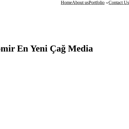
Home
About us
Portfolio
Contact Us
əmir En Yeni Çağ Media