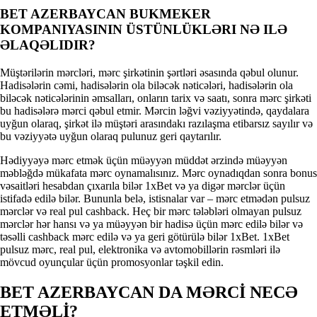
BET AZERBAYCAN BUKMEKER
KOMPANIYASININ ÜSTÜNLÜKLƏRI NƏ ILƏ
ƏLAQƏLIDIR?
Müştərilərin mərcləri, mərc şirkətinin şərtləri əsasında qəbul olunur.
Hadisələrin cəmi, hadisələrin ola biləcək nəticələri, hadisələrin ola
biləcək nəticələrinin əmsalları, onların tarix və saatı, sonra mərc şirkəti
bu hadisələrə mərci qəbul etmir. Mərcin ləğvi vəziyyətində, qaydalara
uyğun olaraq, şirkət ilə müştəri arasındakı razılaşma etibarsız sayılır və
bu vəziyyətə uyğun olaraq pulunuz geri qaytarılır.
Hədiyyəyə mərc etmək üçün müəyyən müddət ərzində müəyyən
məbləğdə mükafata mərc oynamalısınız. Mərc oynadıqdan sonra bonus
vəsaitləri hesabdan çıxarıla bilər 1xBet və ya digər mərclər üçün
istifadə edilə bilər. Bununla belə, istisnalar var – mərc etmədən pulsuz
mərclər və real pul cashback. Heç bir mərc tələbləri olmayan pulsuz
mərclər hər hansı və ya müəyyən bir hadisə üçün mərc edilə bilər və
təsəlli cashback mərc edilə və ya geri götürülə bilər 1xBet. 1xBet
pulsuz mərc, real pul, elektronika və avtomobillərin rəsmləri ilə
mövcud oyunçular üçün promosyonlar təşkil edin.
BET AZERBAYCAN DA MƏRCİ NECƏ
ETMƏLİ?