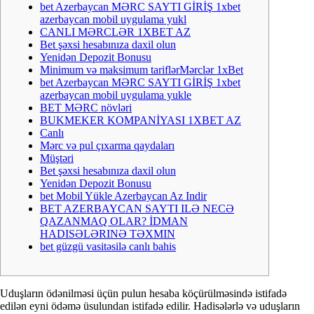
bet Azerbaycan MƏRC SAYTI GİRİŞ 1xbet
azerbaycan mobil uygulama yukl
CANLI MƏRCLƏR 1XBET AZ
Bet şəxsi hesabınıza daxil olun
Yenidən Depozit Bonusu
Minimum və maksimum tariflərMərclər 1xBet
bet Azerbaycan MƏRC SAYTI GİRİŞ 1xbet
azerbaycan mobil uygulama yukle
BET MƏRC növləri
BUKMEKER KOMPANİYASI 1XBET AZ
Canlı
Mərc və pul çıxarma qaydaları
Müştəri
Bet şəxsi hesabınıza daxil olun
Yenidən Depozit Bonusu
bet Mobil Yükle Azerbaycan Az Indir
BET AZERBAYCAN SAYTI ILƏ NECƏ
QAZANMAQ OLAR? İDMAN
HADISƏLƏRINƏ TƏXMIN
bet güzgü vasitəsilə canlı bahis
Uduşların ödənilməsi üçün pulun hesaba köçürülməsində istifadə
edilən eyni ödəmə üsulundan istifadə edilir. Hadisələrlə və uduşların