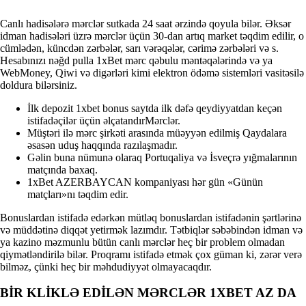
Canlı hadisələrə mərclər sutkada 24 saat ərzində qoyula bilər. Əksər
idman hadisələri üzrə mərclər üçün 30-dan artıq market təqdim edilir, o
cümlədən, küncdən zərbələr, sarı vərəqələr, cərimə zərbələri və s.
Hesabınızı nəğd pulla 1xBet mərc qəbulu məntəqələrində və ya
WebMoney, Qiwi və digərləri kimi elektron ödəmə sistemləri vasitəsilə
doldura bilərsiniz.
İlk depozit 1xbet bonus saytda ilk dəfə qeydiyyatdan keçən
istifadəçilər üçün əlçatandırMərclər.
Müştəri ilə mərc şirkəti arasında müəyyən edilmiş Qaydalara
əsasən uduş haqqında razılaşmadır.
Gəlin buna nümunə olaraq Portuqaliya və İsveçrə yığmalarının
matçında baxaq.
1xBet AZERBAYCAN kompaniyası hər gün «Günün
matçları»nı təqdim edir.
Bonuslardan istifadə edərkən mütləq bonuslardan istifadənin şərtlərinə
və müddətinə diqqət yetirmək lazımdır. Tətbiqlər səbəbindən idman və
ya kazino məzmunlu bütün canlı mərclər heç bir problem olmadan
qiymətləndirilə bilər. Proqramı istifadə etmək çox güman ki, zərər verə
bilməz, çünki heç bir məhdudiyyət olmayacaqdır.
BİR KLİKLƏ EDİLƏN MƏRCLƏR 1XBET AZ DA