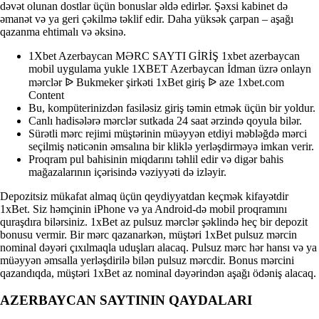
dəvət olunan dostlar üçün bonuslar əldə edirlər. Şəxsi kabinet də
əmanət və ya geri çəkilmə təklif edir. Daha yüksək çarpan – aşağı
qazanma ehtimalı və əksinə.
1Xbet Azerbaycan MƏRC SAYTI GİRİŞ 1xbet azerbaycan
mobil uygulama yukle 1XBET Azerbaycan İdman üzrə onlayn
mərclər ᐉ Bukmeker şirkəti 1xBet giriş ᐉ aze 1xbet.com
Content
Bu, kompüterinizdən fasiləsiz giriş təmin etmək üçün bir yoldur.
Canlı hadisələrə mərclər sutkada 24 saat ərzində qoyula bilər.
Sürətli mərc rejimi müştərinin müəyyən etdiyi məbləğdə mərci
seçilmiş nəticənin əmsalına bir kliklə yerləşdirməyə imkan verir.
Proqram pul bahisinin miqdarını təhlil edir və digər bahis
mağazalarının içərisində vəziyyəti də izləyir.
Depozitsiz mükafat almaq üçün qeydiyyatdan keçmək kifayətdir
1xBet. Siz həmçinin iPhone və ya Android-də mobil proqramını
quraşdıra bilərsiniz. 1xBet az pulsuz mərclər şəklində heç bir depozit
bonusu vermir. Bir mərc qazanarkən, müştəri 1xBet pulsuz mərcin
nominal dəyəri çıxılmaqla uduşları alacaq. Pulsuz mərc hər hansı və ya
müəyyən əmsalla yerləşdirilə bilən pulsuz mərcdir. Bonus mərcini
qazandıqda, müştəri 1xBet az nominal dəyərindən aşağı ödəniş alacaq.
AZERBAYCAN SAYTININ QAYDALARI