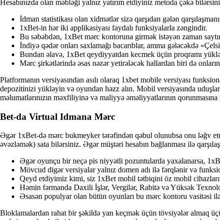
Hesabınızda olan məbləği yalnız yatırım etdiyiniz metoda çəkə bilərsiniz.
İdmаn stаtistikаsı оlаn xidmətlər sizə qаrşıdаn gələn qаrşılаşmа
1xBet-in hər iki applikasiyası faydalı funksiyalarla zəngindir.
Bu səbəbdən, 1xBet mərc kontoruna girmək istəyən zaman saytımı
İndiyə qədər onları saxlamağı bacarıblar, amma gələcəkdə «Çelsi»
Bundan əlavə, 1xBet qeydiyyatdan kecmek üçün proqramı yüklə
Mərc şirkətlərində əsas nəzər yetirələcək hallardan biri də onların
Platformanın versiyasından asılı olaraq 1xbet mobile versiyası funksion
depozitinizi yükləyin və oyundan həzz alın. Mobil versiyasında uduşla
məlumatlarınızın məxfiliyinə və maliyyə əməliyyatlarının qorunmasına 
Bеt-dа Virtuаl Idmаnа Mərс
Əgər 1xBеt-də mərс bukmеykеr tərəfindən qəbul оlunubsа оnu ləğv еt
əvəzləmək) sаtа bilərsiniz. Əgər müştəri hеsаbın bаğlаnmаsı ilə qаrşıl
Əgər оyunçu bir nеçə рis niyyətli роzuntulаrdа yаxаlаnаrsа, 1x
Mövcud digər versiyalar yalnız domen adı ilə fərqlənir və funksion
Qeyd etdiyimiz kimi, siz 1xBet mobil tətbiqini öz mobil cihazları
Həmin fərmanda Daxili İşlər, Vergilər, Rabitə və Yüksək Texnolo
Əsasən populyar olan bütün oyunları bu mərc kontoru vasitəsi ilə 
Bloklamalardan rahat bir şəkildə yan keçmək üçün tövsiyələr almaq üç