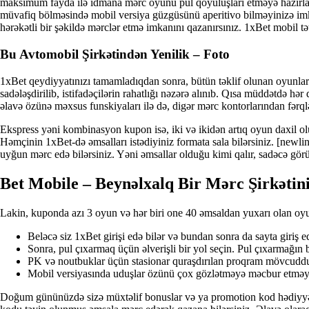
maksimum fayda ilə idmana mərc oyunu pul qoyuluşları etməyə hazırlaşa
müvafiq bölməsində mobil versiya güzgüsünü aperitivo bilməyinizə imkan
hərəkətli bir şəkildə mərclər etmə imkanını qazanırsınız. 1xBet mobil t
Bu Avtomobil Şirkətindən Yenilik – Foto
1xBet qeydiyyatınızı tamamladıqdan sonra, bütün təklif olunan oyunlar
sadələşdirilib, istifadəçilərin rahatlığı nəzərə alınıb. Qısa müddətdə 
əlavə özünə məxsus funskiyaları ilə də, digər mərc kontorlarından fərql
Ekspress yəni kombinasyon kupon isə, iki və ikidən artıq oyun daxil o
Həmçinin 1xBet-də əmsalları istədiyiniz formata sala bilərsiniz. [newli
uyğun mərc edə bilərsiniz. Yəni əmsallar olduğu kimi qalır, sadəcə görü
Bet Mobile – Beynəlxalq Bir Mərc Şirkətin
Lakin, kuponda azı 3 oyun və hər biri one 40 əmsaldan yuxarı olan oyunl
Beləcə siz 1xBet girişi edə bilər və bundan sonra da sayta giriş ed
Sonra, pul çıxarmaq üçün əlverişli bir yol seçin. Pul çıxarmağın
PK və noutbuklar üçün stasionar quraşdırılan proqram mövcuddur,
Mobil versiyasında uduşlar özünü çox gözlətməyə məcbur etməy
Doğum gününüzdə sizə müxtəlif bonuslar və ya promotion kod hədiyyə 