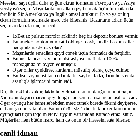
Məsələn, sayt üçün daha uyğun ekran formatını (Avropa və ya Asiya
versiyası) seçin. Maşınlarda əmsalları qeyd etmək üçün formatlar da
fərqlidir. Siz Amerika və ya İngilis əmsal strukturu ilə və ya onluq
ekran formatını seçməklə mərc edə bilərsiniz. Bazarların adları üçün
seçimlər də özləri üçün seçilir.
1xBet az pulsuz mərclər şəklində heç bir depozit bonusu vermir.
Bukmeker kontorunun xətti olduqca dəyişkəndir, bəs əmsallar
haqqında nə demək olar?
Maşınlarda əmsalları qeyd etmək üçün formatlar da fərqlidir.
Bonus dərəcəsi sayt administrasiyası tərəfindən 100%
məbləğində müəyyən edilmişdir.
Əgər onlar eynidirsə, kartlarını müvafiq olaraq qeyd edirlər.
Bu lisenziyanı istifadə edərək, bu sayt istifadəçilərin bu saytda
asanlıqla işləməsini təmin etdi.
Bu, itki riskini azaldır, lakin bu xidmətin pullu olduğunu unutmayın.
Xidmətin dəyəri mərcin qoyulduğu hadisənin əmsalından asılı olacaq.
Əgər oyunçu hər hansı səbəbdən mərc etmək barədə fikrini dəyişərsə,
o, həmişə onu sata bilər. Bunun üçün siz 1xbet bukmeker kontorunun
oyunçuları üçün təqdim etdiyi uyğun variantdan istifadə etməlisiniz.
Müştərilər həm bütün mərc, həm də onun bir hissəsini sata bilərlər.
canli idman