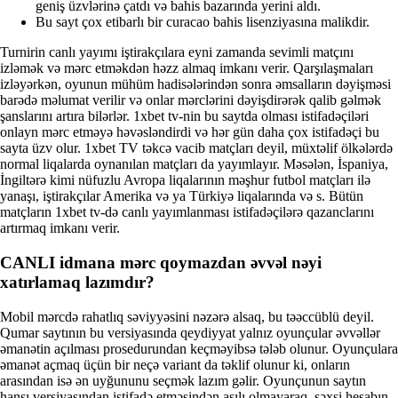
geniş üzvlərinə çatdı və bahis bazarında yerini aldı.
Bu sayt çox etibarlı bir curacao bahis lisenziyasına malikdir.
Turnirin canlı yayımı iştirakçılara eyni zamanda sevimli matçını
izləmək və mərc etməkdən həzz almaq imkanı verir. Qarşılaşmaları
izləyərkən, oyunun mühüm hadisələrindən sonra əmsalların dəyişməsi
barədə məlumat verilir və onlar mərclərini dəyişdirərək qalib gəlmək
şanslarını artıra bilərlər. 1xbet tv-nin bu saytda olması istifadəçiləri
onlayn mərc etməyə həvəsləndirdi və hər gün daha çox istifadəçi bu
sayta üzv olur. 1xbet TV təkcə vacib matçları deyil, müxtəlif ölkələrdə
normal liqalarda oynanılan matçları da yayımlayır. Məsələn, İspaniya,
İngiltərə kimi nüfuzlu Avropa liqalarının məşhur futbol matçları ilə
yanaşı, iştirakçılar Amerika və ya Türkiyə liqalarında və s. Bütün
matçların 1xbet tv-də canlı yayımlanması istifadəçilərə qazanclarını
artırmaq imkanı verir.
CANLI idmana mərc qoymazdan əvvəl nəyi
xatırlamaq lazımdır?
Mobil mərcdə rahatlıq səviyyəsini nəzərə alsaq, bu təəccüblü deyil.
Qumar saytının bu versiyasında qeydiyyat yalnız oyunçular əvvəllər
əmanətin açılması prosedurundan keçməyibsə tələb olunur. Oyunçulara
əmanət açmaq üçün bir neçə variant da təklif olunur ki, onların
arasından isə ən uyğununu seçmək lazım gəlir. Oyunçunun saytın
hansı versiyasından istifadə etməsindən asılı olmayaraq, şəxsi hesabın