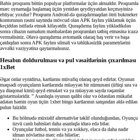
Bahis proqramı bütün populyar platformalar üçün aktualdır. Proqramla
mərc oynamağa başlamaq üçün yenidən qeydiyyatdan keçməyinizə
ehtiyac yoxdur? Proqramı Android-də quraşdırmaqdan ötrü bukmeker
kontorunun rəsmi saytında mövcud olan APK faylını yükləmək üçün
keçiddən istifadə etmək kifayətdir. Quraşdırma faylını yüklədikdən
sonra cihazın naməlum mənbələrdən proqramları tətbiq etməsinə icazə
verməlisiniz. Əlavə quraşdırma avtomatik olaraq baş verir və başa
çatdıqdan sonra APK faylını silməli və təhlükəsizlik parametrlərini
əvvəlki vəziyyətinə qaytarmalısınız.
Hesabın doldurulması və pul vəsaitlərinin çıxarılması
1xBet
Əgər onlar eynidirsə, kartlarını müvafiq olaraq qeyd edirlər. Oyunun
məqsədi oyunçuların kartlarında müəyyən bir nümunəni (üfüqi sıra və
ya diaqonal kimi) qeyd etmələri və ya müəyyən sayda rəqəmlər
göstərmələridir. ” Asanlıqla oyunun qalibi olur və ödənilən mükafat
adətən həmin oyun üçün 1xbet bingo kartlarının satışından əldə edilən
pulun faizidir.
Bu bölmədə müxtəlif alternativlər təklif olunduğundan, Oyunçu
üzvü canlı bahisləri daha asanlıqla idarə edə bilər.
Oyunçular futbol, ​​tennis və ya xokkey, eləcə də daha nadir
idman növlərinə mərc edə bilərlər;