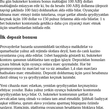
Bu gün bukmeker kontoru bonus məbləğini 100 ABŞ dolları
məbləğində müəyyən edir ki, bu da hesabı 100 ABŞ dollarına (depozit
təşviqi şəklində 100 faiz) doldurarkən əldə edilə bilər. Oyunçular
idmana mərc etməyi üstün tuturlarsa, oxşar şərtlər altında qeydiyyatdan
keçmək üçün 100 dollar və 150 ​​pulsuz fırlanma əldə edə bilərlər. 1 x
bet bukmeker kontorunda getdikcə daha çox ziyarətçi mərc etmək
üçün smartfonlardan istifadə edir.
İlk depozit bonusu
Provayderlər bazarda uzunmüddətli təcrübəyə malikdirlər və
qumarbazlar yalnız adi rejimdə slotlara deyil, həm də canlı kazino
oyunlarına çıxış əldə edirlər. 1xbet haqqinda göstərdi ki, bukmeker
kontoru qanunun tələblərinə tam uyğun işləyir. Depozitdən bonusları
çıxara bilmək üçün oyunçu onlara mərc qoymalıdır. Hər bir
promosyonun öz mərcləri var və siz əmsalları 1,4 olan mərclərə
hadisələrə mərc etməlisiniz. Depoziti doldurmaq üçün şəxsi hesabınıza
daxil olmaq və ya qeydiyyatdan keçmək lazımdır.
Yeni cihazda mərc edərkən, yenidən qeydiyyatdan keçməyinizə
ehtiyac yoxdur. Baku yalnız yetkin oyunçu bukmeker kontorunda
qeydiyyatdan keçə bilər. O, bukmeker kontorunun şərtləri ilə
əvvəlcədən tanış olmalı və onlara tam əməl etməlidir. Şübhəli fəaliyyət
aşkar edilərsə, qurum əlavə yoxlama aparmaq hüququnu özündə
saxlayır. Həmçinin, platforma oyunçunun hesablarını bloklaya bilər,