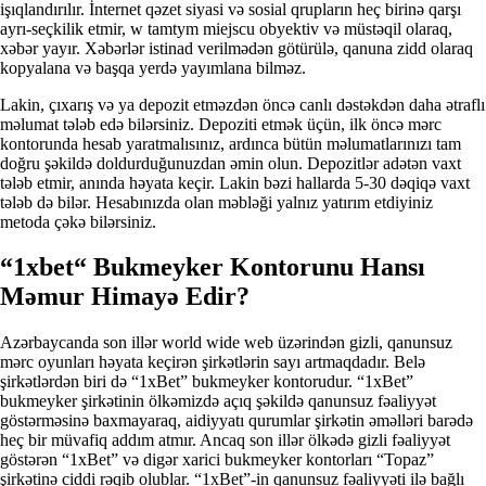
işıqlandırılır. İnternet qəzet siyasi və sosial qrupların heç birinə qarşı
ayrı-seçkilik etmir, w tamtym miejscu obyektiv və müstəqil olaraq,
xəbər yayır. Xəbərlər istinad verilmədən götürülə, qanuna zidd olaraq
kopyalana və başqa yerdə yayımlana bilməz.
Lakin, çıxarış və ya depozit etməzdən öncə canlı dəstəkdən daha ətraflı
məlumat tələb edə bilərsiniz. Depoziti etmək üçün, ilk öncə mərc
kontorunda hesab yaratmalısınız, ardınca bütün məlumatlarınızı tam
doğru şəkildə doldurduğunuzdan əmin olun. Depozitlər adətən vaxt
tələb etmir, anında həyata keçir. Lakin bəzi hallarda 5-30 dəqiqə vaxt
tələb də bilər. Hesabınızda olan məbləği yalnız yatırım etdiyiniz
metoda çəkə bilərsiniz.
“1xbet“ Bukmeyker Kontorunu Hansı
Məmur Himayə Edir?
Azərbaycanda son illər world wide web üzərindən gizli, qanunsuz
mərc oyunları həyata keçirən şirkətlərin sayı artmaqdadır. Belə
şirkətlərdən biri də “1xBet” bukmeyker kontorudur. “1xBet”
bukmeyker şirkətinin ölkəmizdə açıq şəkildə qanunsuz fəaliyyət
göstərməsinə baxmayaraq, aidiyyatı qurumlar şirkətin əməlləri barədə
heç bir müvafiq addım atmır. Ancaq son illər ölkədə gizli fəaliyyət
göstərən “1xBet” və digər xarici bukmeyker kontorları “Topaz”
şirkətinə ciddi rəqib olublar. “1xBet”-in qanunsuz fəaliyyəti ilə bağlı