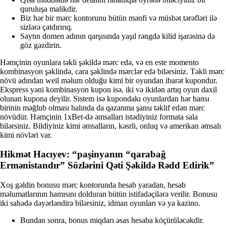
quruluşa malikdir.
Biz hər bir mərc kontorunu bütün mənfi və müsbət tərəfləri ilə
sizlərə çatdırırıq.
Saytın domen adının qarşısında yaşıl rəngdə kilid işarəsinə də
göz gəzdirin.
Həmçinin oyunlara təkli şəkildə mərc edə, və en este momento
kombinasyon şəklində, cara şəklində mərclər edə bilərsiniz. Təkli mərc
növü adından weil məlum olduğu kimi bir oyundan ibarət kupondur.
Ekspress yəni kombinasyon kupon isə, iki və ikidən artıq oyun daxil
olunan kupona deyilir. Sistem isə kupondakı oyunlardan hər hansı
birinin məğlub olması halında da qazanma şansı təklif edən mərc
növüdür. Həmçinin 1xBet-də əmsalları istədiyiniz formata sala
bilərsiniz. Bildiyiniz kimi əmsalların, kəsrli, onluq və amerikan əmsalı
kimi növləri var.
Hikmət Hacıyev: “paşinyanın “qarabağ
Ermənistandır” Sözlərini Qəti Şəkildə Rədd Edirik”
Xoş gəldin bonusu mərc kontorunda hesab yaradan, hesab
məlumatlarının hamısını dolduran bütün istifadəçilərə verilir. Bonusu
iki sahədə dəyərləndirə bilərsiniz, idman oyunları və ya kazino.
Bundan sonra, bonus miqdarı əsas hesaba köçürüləcəkdir.