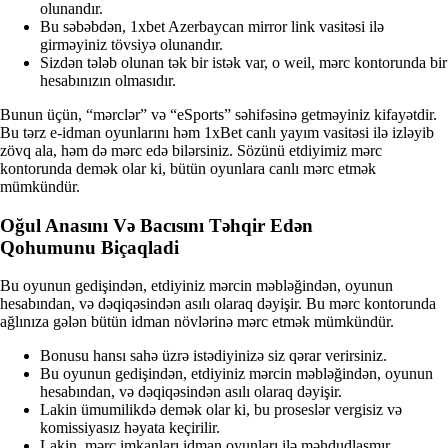
olunandır.
Bu səbəbdən, 1xbet Azerbaycan mirror link vasitəsi ilə
girməyiniz tövsiyə olunandır.
Sizdən tələb olunan tək bir istək var, o weil, mərc kontorunda bir
hesabınızın olmasıdır.
Bunun üçün, “mərclər” və “eSports” səhifəsinə getməyiniz kifayətdir.
Bu tərz e-idman oyunlarını həm 1xBet canlı yayım vasitəsi ilə izləyib
zövq ala, həm də mərc edə bilərsiniz. Sözünü etdiyimiz mərc
kontorunda demək olar ki, bütün oyunlara canlı mərc etmək
mümkündür.
Oğul Anasını Və Bacısını Təhqir Edən
Qohumunu Biçaqladi
Bu oyunun gedişindən, etdiyiniz mərcin məbləğindən, oyunun
hesabından, və dəqiqəsindən asılı olaraq dəyişir. Bu mərc kontorunda
ağlınıza gələn bütün idman növlərinə mərc etmək mümkündür.
Bonusu hansı sahə üzrə istədiyinizə siz qərar verirsiniz.
Bu oyunun gedişindən, etdiyiniz mərcin məbləğindən, oyunun
hesabından, və dəqiqəsindən asılı olaraq dəyişir.
Lakin ümumilikdə demək olar ki, bu proseslər vergisiz və
komissiyasız həyata keçirilir.
Lakin, mərc imkanları idman oyunları ilə məhdudlaşmır.