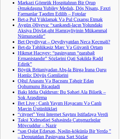
Mərkəzi Gömrük Hospitalının Bir Qrup
Əməkdaşına Yubiley Medalı, Döş Nişanı, Fəxri
Fərmanlar Təqdim Edilib – Fotolar
Bet-ə Pul Yükləmək Və Pul Çıxarışı Etmək
Aygün Əliyeva: “xankəndi-laçın Yolundakı
Aksiya Dövlət-qht Həmrəyliyinin Mükəmməl
Nümunəsidir”
Bet Qeydiyyat – Qeydiyyatdan Necə Keçməli?
Bet-də Təhlükəsiz Mərc Və Güvənli Ortam
Hikmət Hacıyev: “paşinyanın “qarabağ
Ermənistandır” Sözlərini Qəti Şəkildə Rədd
Edirik”
Böyük Britaniyadan Abş-la Birgə İrana Qarşı
Həmlə: Döyüş Gəmilərini
Oğul Anasını Və Bacısını Təhqir Edən
Qohumunu Biçaqladi
Bakı Iddia Qaldırsın: Bu Şəhəri Ala Bilərik –
Şok Araşdirma
Bet Live : Canlı Yayım Həyacanı Və Canlı
Mərcin Üstünlükləri
“citynet” Yeni Internet Saytını Istifadəyə Verdi
Taksi Xidmətləri Sahəsində Çatışmazlıqlar
Mövcuddur – Nazir
“sən Qələt Edərsən, Nəslin-kökünlə Bir Yerdə ”
– Deputatdan Paşinyana Sərt Sözlər