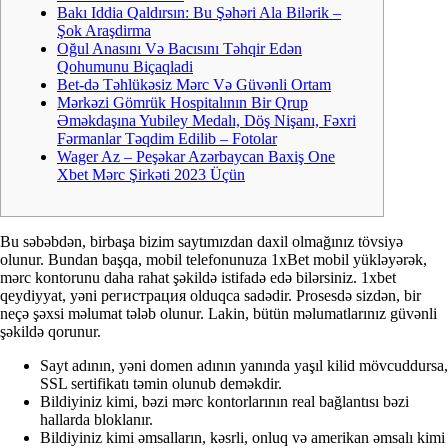
Bakı Iddia Qaldırsın: Bu Şəhəri Ala Bilərik –
Şok Araşdirma
Oğul Anasını Və Bacısını Təhqir Edən
Qohumunu Biçaqladi
Bet-də Təhlükəsiz Mərc Və Güvənli Ortam
Mərkəzi Gömrük Hospitalının Bir Qrup
Əməkdaşına Yubiley Medalı, Döş Nişanı, Fəxri
Fərmanlar Təqdim Edilib – Fotolar
Wager Az – Peşəkar Azərbaycan Baxiş One
Xbet Mərc Şirkəti 2023 Üçün
Bu səbəbdən, birbaşa bizim saytımızdan daxil olmağınız tövsiyə
olunur. Bundan başqa, mobil telefonunuza 1xBet mobil yükləyərək,
mərc kontorunu daha rahat şəkildə istifadə edə bilərsiniz. 1xbet
qeydiyyat, yəni регистрация olduqca sadədir. Prosesdə sizdən, bir
neçə şəxsi məlumat tələb olunur. Lakin, bütün məlumatlarınız güvənli
şəkildə qorunur.
Sayt adının, yəni domen adının yanında yaşıl kilid mövcuddursa,
SSL sertifikatı təmin olunub deməkdir.
Bildiyiniz kimi, bəzi mərc kontorlarının real bağlantısı bəzi
hallarda bloklanır.
Bildiyiniz kimi əmsalların, kəsrli, onluq və amerikan əmsalı kimi