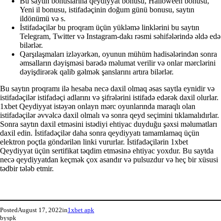
Bu saytın bonuslarına qeydiyyat bonusu, Halloween bonusu,
Yeni il bonusu, istifadəçinin doğum günü bonusu, saytın
ildönümü və s.
İstifadəçilər bu proqram üçün yükləmə linklərini bu saytın
Telegram, Twitter və Instagram-dakı rəsmi səhifələrində əldə edə
bilərlər.
Qarşılaşmaları izləyərkən, oyunun mühüm hadisələrindən sonra
əmsalların dəyişməsi barədə məlumat verilir və onlar mərclərini
dəyişdirərək qalib gəlmək şanslarını artıra bilərlər.
Bu saytın proqramı ilə hesaba necə daxil olmaq əsas saytla eynidir və
istifadəçilər istifadəçi adlarını və şifrələrini istifadə edərək daxil olurlar.
1xbet Qeydiyyat istəyən onlayn mərc oyunlarında maraqlı olan
istifadəçilər əvvəlcə daxil olmalı və sonra qeyd seçimini tıklamalıdırlar.
Sonra saytın daxil etməsini istədiyi ehtiyac duyduğu şəxsi məlumatları
daxil edin. İstifadəçilər daha sonra qeydiyyatı tamamlamaq üçün
elektron poçtla göndərilən linki vururlar. İstifadəçilərin 1xbet
Qeydiyyat üçün sertifikat təqdim etməsinə ehtiyac yoxdur. Bu saytda
necə qeydiyyatdan keçmək çox asandır və pulsuzdur və heç bir xüsusi
tədbir tələb etmir.
Posted
August 17, 2022
in
1xbet apk
by
spk