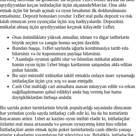
qeydiyyatdan keçən istifadəçilər üçün əlçatandırMərclər. Onu əldə
etmək üçün bir hesab açmalı və oyun hesabının ilk doldurulmasını
etməlisiniz. Depozit bonusları yoxdur 1xBet real pulla depozit və risk
tələb etməyən yeni oyunçular üçün xoş hədiyyələrdir. Depozitsiz
mükafat almaq üçün qeydiyyatdan keçmək kifayətdir 1xBet.
Əsas üstünlüklərə yüksək əmsallar, idman və digər tədbirlərin
böyük seçimi və zəngin bonus seçimi daxildir.
Bundan başqa, 1xBet saytında uğurlu kombinasiya tərtib edə
bilərsiniz və öz kuponunuzu paylaşa bilərsiniz.
” Asanlıqla oyunun qalibi olur və ödənilən mükafat adətən
həmin oyun üçün 1xbet bingo kartlarının satışından əldə edilən
pulun faizidir.
Bu sayt müxtəlif xidmətlər təklif etməklə onlayn mərc oynamağı
istifadəçilər üçün çox xoş və asan etmişdir.
Cash Out məbləği cari əmsallara əsasən müəyyən edilir və erkən
nağdlaşdırmanın qəbul edildiyi anda baş vermiş hər hansı
dəyişikliklərdən birbaşa asılıdır.
Bu saytda poker turnirlərinin böyük populyarlığı sayəsində dünyanın
hər yerindən çoxlu sayda istifadəçi cəlb edir ki, bu da bu turnirlərin
həyəcanını artırır. 1xbet az kazino oyun mühiti elədir ki, istifadəçilər
özlərini real masa arxasında və şəxsən oynayırmış kimi hiss edirlər.
İstifadəçiləri əmin etmək üçün poker turnirlərində canlı dilerlə yanaşı
günün xəbərlərini yayımlayan bir televiziya var. Beləliklə, istifadəçilər