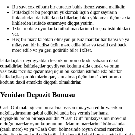
Bu sayt çox etibarlı bir curacao bahis lisenziyasına malikdir.
İstifadəçilər bu proqramı yükləmək üçün digər saytların
linklərindən də istifadə edə bilərlər, lakin yükləmək üçün saxta
linklərdən istifadə etməməyə diqqət yetirin.
1xbet mobile oyunlarda futbol mərclərinin bir çox üstünlükləri
var.
Heç bir mərc tələbləri olmayan pulsuz mərclər hər hansı və ya
müəyyən bir hadisə üçün mərc edilə bilər və təsəlli cashback
mərc edilə və ya geri götürülə bilər 1xBet.
İstifadəçilər qeydiyyatdan keçərkən promo kodu sahəsini daxil
etməlidirlər. İstifadəçilər qeydiyyat kodunu əldə etmək və onun
vasitəsilə təcrübə qazanmaq üçün bu koddan istifadə edə bilərlər.
İstifadəçilər problemlərin qarşısını almaq üçün tam 1xbet promo
kodunu daxil etməkdə diqqətli olmalıdırlar.
Yenidən Depozit Bonusu
Cash Out məbləği cari əmsallara əsasən müəyyən edilir və erkən
nağdlaşdırmanın qəbul edildiyi anda baş vermiş hər hansı
dəyişikliklərdən birbaşa asılıdır. “Cash Out” funksiyasının mövcud
olduğu mərclər oyun kuponunun “Mənim mərclərim” bölməsində
(canlı mərc) və ya “Cash Out” bölməsində (oyun öncəsi mərclər)
müvafiq simvollar ilə göstərilir. İlk depozit 1xbet bonus saytda ilk dəfə