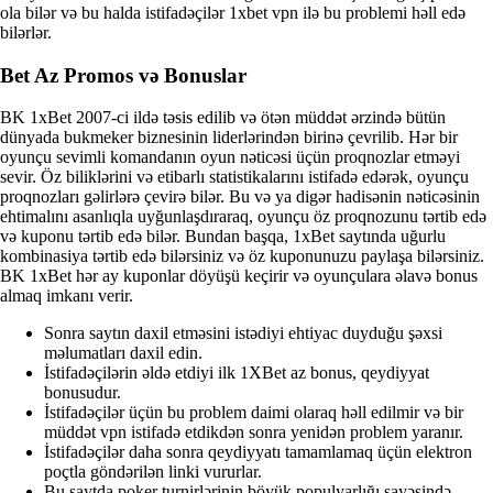
ola bilər və bu halda istifadəçilər 1xbet vpn ilə bu problemi həll edə
bilərlər.
Bet Az Promos və Bonuslar
BK 1xBet 2007-ci ildə təsis edilib və ötən müddət ərzində bütün
dünyada bukmeker biznesinin liderlərindən birinə çevrilib. Hər bir
oyunçu sevimli komandanın oyun nəticəsi üçün proqnozlar etməyi
sevir. Öz biliklərini və etibarlı statistikalarını istifadə edərək, oyunçu
proqnozları gəlirlərə çevirə bilər. Bu və ya digər hadisənin nəticəsinin
ehtimalını asanlıqla uyğunlaşdıraraq, oyunçu öz proqnozunu tərtib edə
və kuponu tərtib edə bilər. Bundan başqa, 1xBet saytında uğurlu
kombinasiya tərtib edə bilərsiniz və öz kuponunuzu paylaşa bilərsiniz.
BK 1xBet hər ay kuponlar döyüşü keçirir və oyunçulara əlavə bonus
almaq imkanı verir.
Sonra saytın daxil etməsini istədiyi ehtiyac duyduğu şəxsi
məlumatları daxil edin.
İstifadəçilərin əldə etdiyi ilk 1XBet az bonus, qeydiyyat
bonusudur.
İstifadəçilər üçün bu problem daimi olaraq həll edilmir və bir
müddət vpn istifadə etdikdən sonra yenidən problem yaranır.
İstifadəçilər daha sonra qeydiyyatı tamamlamaq üçün elektron
poçtla göndərilən linki vururlar.
Bu saytda poker turnirlərinin böyük populyarlığı sayəsində