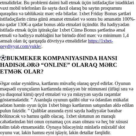
etməlidirlər. Bu problemi daimi həll etmək üçün istifadəçilər istədikləri
vaxt mobil telefonları ilə sayta daxil olaraq bu saytın proqramını
quraşdıra və təhlükəsiz mərc edə bilərlər. 1xbet Friday Bonus şərtləri
istifadəçilərin cümə günü əmanət etmələri və sonra bu əmanətin 100%-
nə qədər 130€-a qədər bonus əldə etmələri üçündür. Bu hədiyyədən
istifadə etmək üçün iştirakçılar 1xbet Cümə Bonus şərtlərinə əməl
etməli və hədiyyə məbləğini hər birində dörd mərc və minimum 1,4
əmsalı olan üç qarışıqda dövriyyə etməlidirlər
https://1xbet-
qeydiyyat.com/yukle/
.
BUKMEKER KOMPANIYASINDA HANSI
HADISƏLƏRƏ “ONLINE” OLARAQ MƏRC
ETMƏK OLAR?
Əgər onlar eynidirsə, kartlarını müvafiq olaraq qeyd edirlər. Oyunun
məqsədi oyunçuların kartlarında müəyyən bir nümunəni (üfüqi sıra və
ya diaqonal kimi) qeyd etmələri və ya müəyyən sayda rəqəmlər
göstərmələridir. ” Asanlıqla oyunun qalibi olur və ödənilən mükafat
adətən həmin oyun üçün 1xbet bingo kartlarının satışından əldə edilən
pulun faizidir. ” Qaliblər arasında eyni sayda hədiyyələr bərabər
bölünəcək və hamısı qalib olacaq. 1xbet slotunun ən maraqlı
cəhətlərindən biri onun oynamaq çox asan olması və heç bir xüsusi
təlim tələb etməməsidir. Oynaya biləcəyiniz minlərlə müxtəlif slot
oyunu var, lakin hamısı eyni işləyir, lakin detallar fərqlidir.