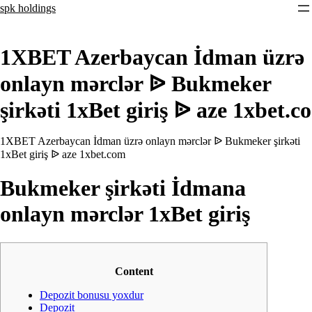
spk holdings
1XBET Azerbaycan İdman üzrə
onlayn mərclər ᐉ Bukmeker
şirkəti 1xBet giriş ᐉ aze 1xbet.co
1XBET Azerbaycan İdman üzrə onlayn mərclər ᐉ Bukmeker şirkəti
1xBet giriş ᐉ aze 1xbet.com
Bukmeker şirkəti İdmana
onlayn mərclər 1xBet giriş
Content
Depozit bonusu yoxdur
Depozit