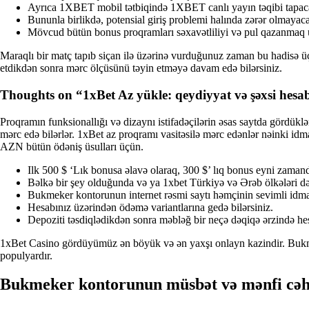
Ayrıca 1XBET mobil tətbiqində 1XBET canlı yayın təqibi tapac
Bununla birlikdə, potensial giriş problemi halında zərər olmayaca
Mövcud bütün bonus proqramları səxavətliliyi və pul qazanmaq üç
Maraqlı bir matç tapıb siçan ilə üzərinə vurduğunuz zaman bu hadisə üçü
etdikdən sonra mərc ölçüsünü təyin etməyə davam edə bilərsiniz.
Thoughts on “1xBet Az yükle: qeydiyyat və şəxsi hesab
Proqramın funksionallığı və dizaynı istifadəçilərin əsas saytda gördük
mərc edə bilərlər. 1xBet az proqramı vasitəsilə mərc edənlər nəinki id
AZN bütün ödəniş üsulları üçün.
Ilk 500 $ ‘Lık bonusa əlavə olaraq, 300 $’ lıq bonus eyni zaman
Bəlkə bir şey olduğunda və ya 1xbet Türkiyə və Ərəb ölkələri də
Bukmeker kontorunun internet rəsmi saytı həmçinin sevimli idman
Hesabınız üzərindən ödəmə variantlarına gedə bilərsiniz.
Depoziti təsdiqlədikdən sonra məbləğ bir neçə dəqiqə ərzində hes
1xBet Casino gördüyümüz ən böyük və ən yaxşı onlayn kazindir. Bukmeke
populyardır.
Bukmeker kontorunun müsbət və mənfi cəh