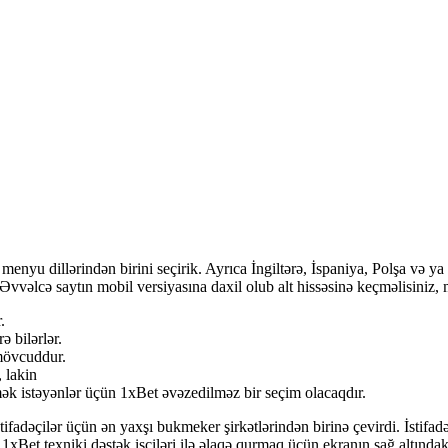
nyu dillərindən birini seçirik. Ayrıca İngiltərə, İspaniya, Polşa və ya
. Əvvəlcə saytın mobil versiyasına daxil olub alt hissəsinə keçməlisiniz
.
ə bilərlər.
mövcuddur.
 lakin
mək istəyənlər üçün 1xBet əvəzedilməz bir seçim olacaqdır.
istifadəçilər üçün ən yaxşı bukmeker şirkətlərindən birinə çevirdi. İsti
. 1xBet texniki dəstək işçiləri ilə əlaqə qurmaq üçün ekranın sağ altınd