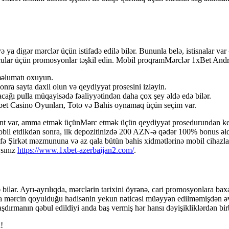
 ya digər mərclər üçün istifadə edilə bilər. Bununla belə, istisnalar v
nçular üçün promosyonlar təşkil edin. Mobil proqramMərclər 1xBet Andr
məlumatı oxuyun.
nra sayta daxil olun və qeydiyyat prosesini izləyin.
acağı pulla müqayisədə fəaliyyətindən daha çox şey əldə edə bilər.
xbet Casino Oyunları, Toto və Bahis oynamaq üçün seçim var.
ant var, amma etmək üçünMərc etmək üçün qeydiyyat prosedurundan keçm
 mobil etdikdən sonra, ilk depozitinizdə 200 AZN-ə qədər 100% bonus əld
hifə Şirkət məzmununa və az qala bütün bahis xidmətlərinə mobil cihazla
sınız
https://www.1xbet-azerbaijan2.com/
.
ilər. Ayrı-ayrılıqda, mərclərin tarixini öyrənə, cari promosyonlara baxa,
iya mərcin qoyulduğu hadisənin yekun nəticəsi müəyyən edilməmişdən ə
ırmanın qəbul edildiyi anda baş vermiş hər hansı dəyişikliklərdən birba
!