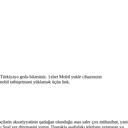
 Türkiyəyə gedə bilərsiniz. 1xbet Mobil yukle cihazınızın
, mobil tətbiqetməni yükləmək üçün link.
fadəçilərin əksəriyyətinin qadağan olunduğu əsas səhv çox mühasibat, yəni
akı Sual ver düyməsini vurun. Dəstəklə aşağıdakı telefonu axtararaq və